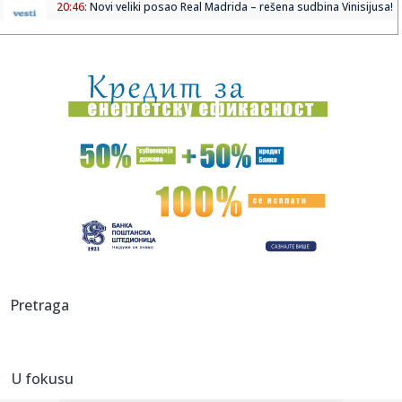
20:46:
Novi veliki posao Real Madrida – rešena sudbina Vinisijusa!
20:45:
"Kompas": Senke nad "listom"
20:45:
Vučić najavio veliki skup u Novom Sadu: Očekujem pobedu
na niv...
20:44:
Fotelja mu visi o koncu: Zbog čega se republikanci okreću
proti...
20:44:
Ako postoji jedan komad koji ćete nositi godinama, to je
kimono ...
20:37:
PARKER NE ODUSTAJE OD SNA: Želi ono što Asvel čeka
skoro tri d...
20:37:
Dragojević će premijeru želeti što pre da zaboravi
Pretraga
20:36:
Lamborghini Revuelto SV postavio novi rekord na
Hokenhajmringu
U fokusu
20:28:
Litvanci surovo iskreni: "Niko nije uzbuđen zbog Partizana –
Z...