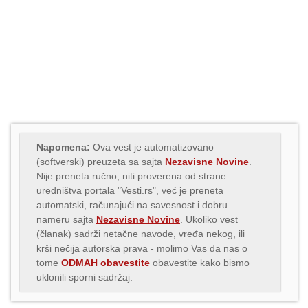
Napomena:
Ova vest je automatizovano
(softverski) preuzeta sa sajta
Nezavisne Novine
.
Nije preneta ručno, niti proverena od strane
uredništva portala "Vesti.rs", već je preneta
automatski, računajući na savesnost i dobru
nameru sajta
Nezavisne Novine
. Ukoliko vest
(članak) sadrži netačne navode, vređa nekog, ili
krši nečija autorska prava - molimo Vas da nas o
tome
ODMAH obavestite
obavestite kako bismo
uklonili sporni sadržaj.