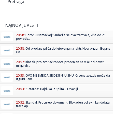
Pretraga
NAJNOVIJE VESTI
20:58:
Horor u Nemačkoj: Sudarila se dva tramvaja, više od 25
povređe...
20:58:
Od prodaje pilića do letovanja na jahti: Novi prizori Bojane
i M...
20:57:
Kineski proizvođač robota procenjen na više od devet
milijardi...
20:53:
OVO NE SME DA SE DESI NI U SNU: Crvena zvezda može da
izgubi Sem...
20:53:
"Petarda" Hajduka iz Splita u Litvaniji
20:52:
Skandal: Procureo dokument; Blokaderi od svih kandidata
traže ap...