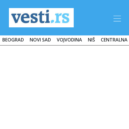
BEOGRAD
NOVI SAD
VOJVODINA
NIŠ
CENTRALNA 