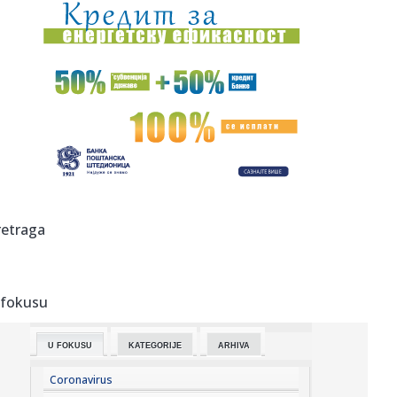
08:24:
Tri važna javna poziva namenjena novosadskim
poljoprivrednicima!
08:23:
Klintu Istvudu se ovaj vestern uopšte nije dopao: "Bio je
smeša...
08:23:
Evakuisano milion ljudi; Popaljeni svi alarmi
08:23:
Orkestar Vasiljević pobednik sabora trubača u Guči
08:21:
Raspored sahrana za ponedeljak, 10. avgust
retraga
08:20:
NOVAK PONOVO NA TERENU: Đoković trenira u
Portonovom – sprema...
 fokusu
08:20:
Trodnevni program povodom slave hrama Preobraženja
u Pančevu
U FOKUSU
KATEGORIJE
ARHIVA
08:16:
Кошаркашице Србије млађе од 18 ...
Coronavirus