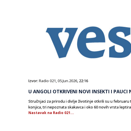
Izvor:
Radio 021
,
05.Jun.2026
, 22:16
U ANGOLI OTKRIVENI NOVI INSEKTI I PAUCI 
Stručnjaci za prirodu i divlje životinje otkrili su u februa
konjica, tri nepoznata skakavca i oko 60 novih vrsta leptira
Nastavak na Radio 021...