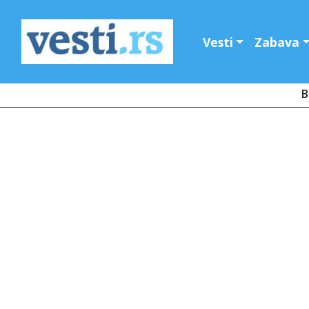
Vesti
Zabava
B