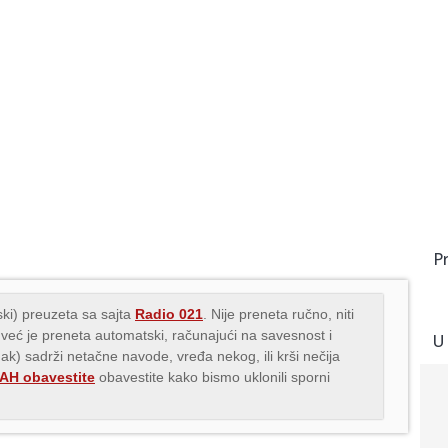
P
ki) preuzeta sa sajta
Radio 021
. Nije preneta ručno, niti
 već je preneta automatski, računajući na savesnost i
U
nak) sadrži netačne navode, vređa nekog, ili krši nečija
H obavestite
obavestite kako bismo uklonili sporni