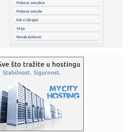
08:17:
Drama u Njujorku: Šta će biti sa Porterom?
Pinkove zvezdice
Pinkove zvezde
08:13:
Трамп именовао Вила Шарфа за ...
Rat u Ukrajini
Sirija
08:16:
Vode Vojvodine: Dok drugi kritikuju, mi radimo! Problem
Novak Đoković
vodostaja...
08:15:
Ceo svet čeka da čuje njegovo ime! Otkriveno kada ćemo
saznati...
08:14:
AMSS upozorava: "Naoružajte se strpljenjem"; Na
granicama se če...
08:12:
Ovo je najbolji trubač na 65. Dragačevskom saboru: "Ovo
sam dug...
08:10:
Репертоар Српског народног ...
08:12:
FOTO Satelitski snimci: Pogledajte štetu u Deliblatskoj
peščar...
08:11:
Dve bebe rođene u leskovačkom porodilištu