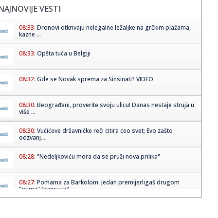
NAJNOVIJE VESTI
08:33:
Dronovi otkrivaju nelegalne ležaljke na grčkim plažama,
kazne ...
08:33:
Opšta tuča u Belgiji
08:32:
Gde se Novak sprema za Sinsinati? VIDEO
08:30:
Beograđani, proverite svoju ulicu! Danas nestaje struja u
više ...
08:30:
Vučićeve državničke reči citira ceo svet; Evo zašto
odzvanj...
08:28:
"Nedeljkoviću mora da se pruži nova prilika"
08:27:
Pomama za Barkolom: Jedan premijerligaš drugom
"otima" Francuza?...
08:25:
Krediti kao nacionalni sport: Dug komšija za tri godine
porastao...