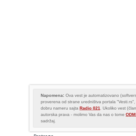
Napomena:
Ova vest je automatizovano (softvers
proverena od strane uredništva portala "Vesti.rs",
dobru nameru sajta
Radio 021
. Ukoliko vest (čla
autorska prava - molimo Vas da nas o tome
ODMA
sadržaj.