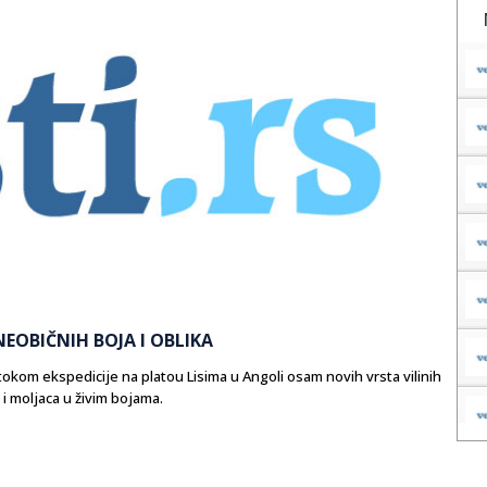
NEOBIČNIH BOJA I OBLIKA
ru tokom ekspedicije na platou Lisima u Angoli osam novih vrsta vilinih
 i moljaca u živim bojama.