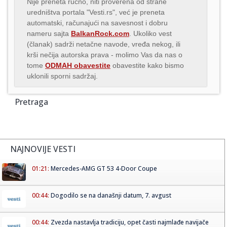
Nije preneta ručno, niti proverena od strane
uredništva portala "Vesti.rs", već je preneta
automatski, računajući na savesnost i dobru
nameru sajta
BalkanRock.com
. Ukoliko vest
(članak) sadrži netačne navode, vređa nekog, ili
krši nečija autorska prava - molimo Vas da nas o
tome
ODMAH obavestite
obavestite kako bismo
uklonili sporni sadržaj.
Pretraga
NAJNOVIJE VESTI
01:21:
Mercedes-AMG GT 53 4-Door Coupe
00:44:
Dogodilo se na današnji datum, 7. avgust
00:44:
Zvezda nastavlja tradiciju, opet časti najmlađe navijače