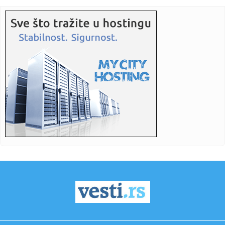
električnog BMW-a...
23:35:
Otkriveni detalji pucnjave na američki konzulat; Iza svega
stoji...
23:34:
PRE PAR MESECI SANJALI TITULU, SADA IH SVI DEMOLIRAJU:
Benfika si...
23:33:
Težak udes žene iz BiH: Bmw-om se „zakucala“ u zid, na nju
...
23:33:
Kratak predah od vrućina: Pljuskovi noćas stižu u region,
osvj...
23:33:
Osuđen provalnik iz BiH, branio se da je krao za liječenje
ćer...
23:32:
Potresna poruka Dijane Dilajn o životu i smrti njenog brata:
"Im...
23:31:
Partizan "otkrio" reakciju posle IMT-a: Ilić imao jasnu
poruku i...
23:29:
SCENA KOJA GOVORI SVE: Ilić krenuo ka tunelu, a onda je
Humska z...