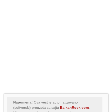
Napomena:
Ova vest je automatizovano
(softverski) preuzeta sa sajta
BalkanRock.com
.