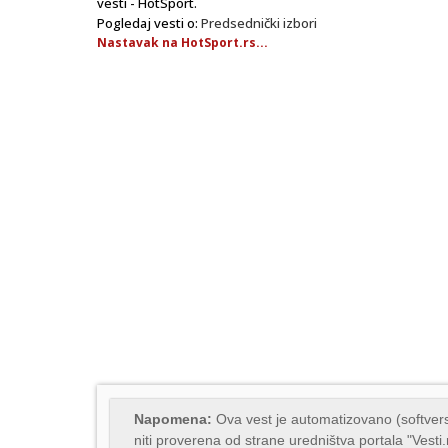
vesti - HotSport.
Pogledaj vesti o:
Predsednički izbori
Nastavak na HotSport.rs...
Napomena:
Ova vest je automatizovano (softvers
niti proverena od strane uredništva portala "Vesti