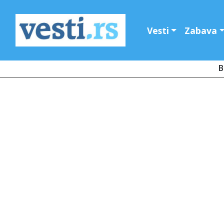
Vesti
Zabava
B