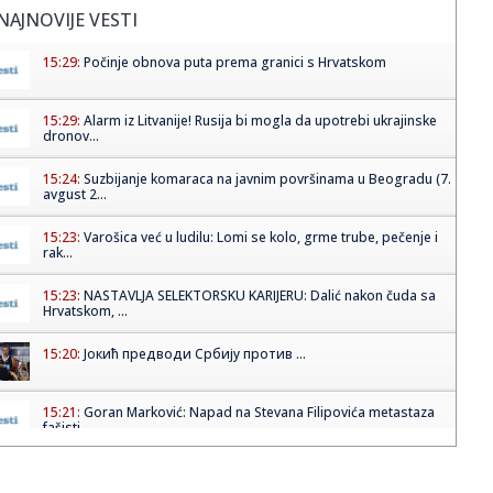
NAJNOVIJE VESTI
15:29:
Počinje obnova puta prema granici s Hrvatskom
15:29:
Alarm iz Litvanije! Rusija bi mogla da upotrebi ukrajinske
dronov...
15:24:
Suzbijanje komaraca na javnim površinama u Beogradu (7.
avgust 2...
15:23:
Varošica već u ludilu: Lomi se kolo, grme trube, pečenje i
rak...
15:23:
NASTAVLJA SELEKTORSKU KARIJERU: Dalić nakon čuda sa
Hrvatskom, ...
15:20:
Јокић предводи Србију против ...
15:21:
Goran Marković: Napad na Stevana Filipovića metastaza
fašisti...
15:21:
Sutra pljuskovi, ali ništa od nekog epohalnog zahlađenja