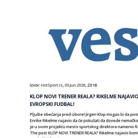
Izvor:
HotSport.rs
,
05.Jun.2026
, 23:18
KLOP NOVI TRENER REALA? RIKELME NAJAVI
EVROPSKI FUDBAL!
Pljušte obećanja pred izbore! Jirgen Klop mogao bi da pos
Enrike Rikelme najavio da će pokušati da dovede nemačkog
je u svom projektu mesto sportskog direktora namenio Rau
The post KLOP NOVI TRENER REALA? Rikelme najavio bomb