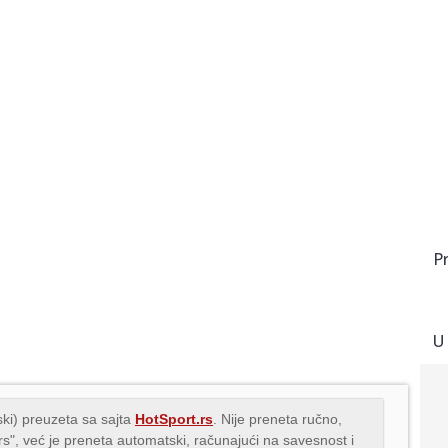
P
U
ki) preuzeta sa sajta
HotSport.rs
. Nije preneta ručno,
.rs", već je preneta automatski, računajući na savesnost i