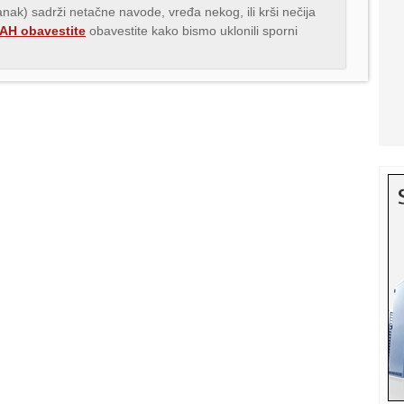
lanak) sadrži netačne navode, vređa nekog, ili krši nečija
H obavestite
obavestite kako bismo uklonili sporni