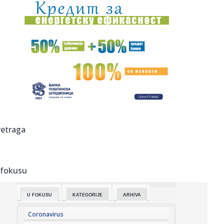
15:20:
Bez struje i bez vode u Beogradu, 7. avgust 2026.
15:20:
Pavkov oduševljena novim reciklažnim dvorištem u Ražnju:
Star...
15:19:
Novi alarm u Španiji: Sprema se novi masovni upad
migranata
15:19:
Direktor FIA o drami Formule 1: "Ne možemo da idemo
toliko dalek...
15:17:
Nele Karajlić i "357" na Cool Tool Festu
retraga
15:17:
Sahrane i kremacije u Beogradu, 7. avgust 2026.
 fokusu
15:15:
Botanička bašta "Jevremovac" dobija najviši stepen zaštite!
M...
U FOKUSU
KATEGORIJE
ARHIVA
15:12:
Stiže 70 miliona dinara podrške: Velika vest za ovu grupu
ljudi
Coronavirus