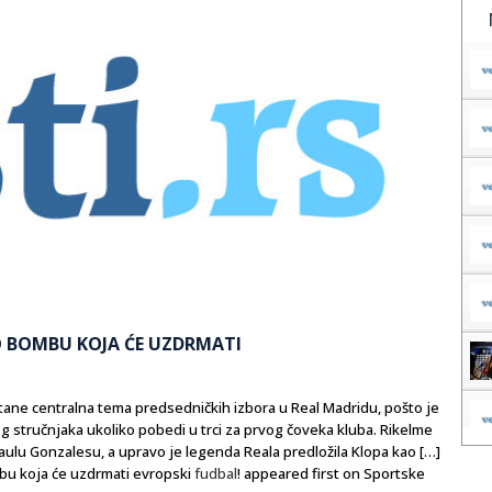
O BOMBU KOJA ĆE UZDRMATI
tane centralna tema predsedničkih izbora u Real Madridu, pošto je
 stručnjaka ukoliko pobedi u trci za prvog čoveka kluba. Rikelme
lu Gonzalesu, a upravo je legenda Reala predložila Klopa kao […]
u koja će uzdrmati evropski
fudbal
! appeared first on Sportske