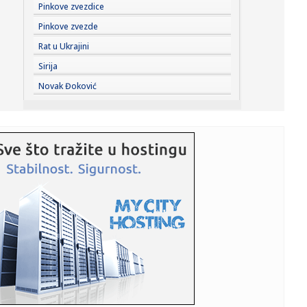
15:12:
Raspored sahrana za petak, 7. avgust
Pinkove zvezdice
Pinkove zvezde
15:08:
Još jedan AI model „pobegao“ iz testnog okruženja i
Rat u Ukrajini
napao s...
Sirija
15:07:
Oštra poruka muslimanskih zemalja: Izrael ruši primirje i
Novak Đoković
Tramp...
15:06:
Vučić mladim sportistima iz dijaspore: Srbija je vaš dom
ma gd...
15:06:
Partizan ga se rešio – sada bi mogao kod Marka Nikolića
15:04:
Honda povećala prognoze nakon rasta dobiti
15:02:
Harakiri For the Sky – Ljubljana – Kino Šiška, Ljubljana ...
15:00:
Мањак овог витамина може да ослаби ...
15:01:
Pet novih filmova na "Netflixu" koji će obilježiti kraj ljeta (...