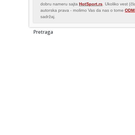
dobru nameru sajta
HotSport.rs
. Ukoliko vest (č
autorska prava - molimo Vas da nas o tome
ODMA
sadržaj.
Pretraga