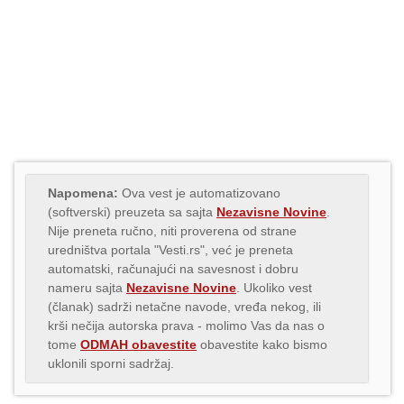
Napomena:
Ova vest je automatizovano
(softverski) preuzeta sa sajta
Nezavisne Novine
.
Nije preneta ručno, niti proverena od strane
uredništva portala "Vesti.rs", već je preneta
automatski, računajući na savesnost i dobru
nameru sajta
Nezavisne Novine
. Ukoliko vest
(članak) sadrži netačne navode, vređa nekog, ili
krši nečija autorska prava - molimo Vas da nas o
tome
ODMAH obavestite
obavestite kako bismo
uklonili sporni sadržaj.