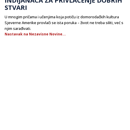
STVARI
U mnogim pričama i učenjima koja potiču iz domorodačkih kultura
Sjeverne Amerike provlači se ista poruka – život ne treba siliti, već s
njim sarađivati.
Nastavak na Nezavisne Novine...