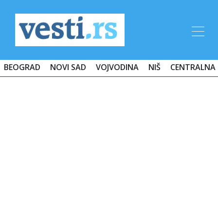
BEOGRAD
NOVI SAD
VOJVODINA
NIŠ
CENTRALNA 