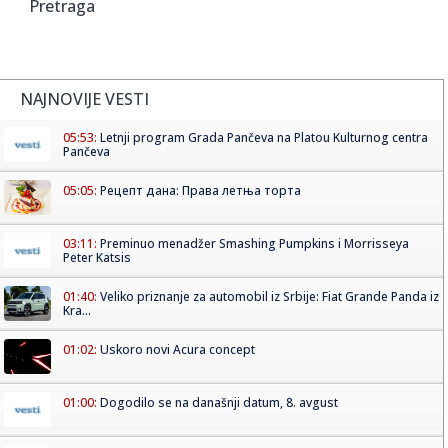
Pretraga
NAJNOVIJE VESTI
05:53:
Letnji program Grada Pančeva na Platou Kulturnog centra
Pančeva
05:05:
Рецепт дана: Права летња торта
03:11:
Preminuo menadžer Smashing Pumpkins i Morrisseya
Peter Katsis
01:40:
Veliko priznanje za automobil iz Srbije: Fiat Grande Panda iz
Kra...
01:02:
Uskoro novi Acura concept
01:00:
Dogodilo se na današnji datum, 8. avgust