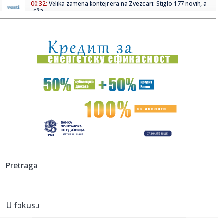
00:32:
Velika zamena kontejnera na Zvezdari: Stiglo 177 novih, a
„dža...
00:16:
Singapur ima plan za borbu protiv paklenih vrućina: Ovako
hoće ...
00:03:
Na današnji dan, 8. avgust
00:03:
Volkswagen menja poslovnu strategiju u SAD
23:51:
PARTIZAN TRLJA RUKE: Transfer Saše Lukića doneo crno-
belima 300...
23:48:
Otišao iz Arsenala pre nego što su podigli trofej – vratio
se...
23:47:
Srpkinje pronašle novčanik u Čanju, pa uradile nešto što je
Pretraga
...
23:46:
Detalji drame na nemačkom aerodromu: Vozač nogom
izbacio dron s...
U fokusu
23:42:
Kraj za Aleksandru i Anu: Eliminisane već na startu