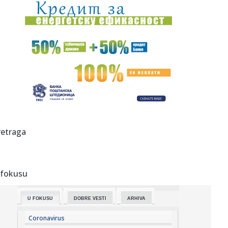
15:14:
Nagel: Saudijska Arabija je "tigar od papira"
15:13:
"Freshwave" prve večeri "zapalio" zidine Kastela
15:13:
"Michael 2" sve bliži početku produkcije
15:13:
Poruka je poslata; "Ostavite nuklearno oružje... Igrate se s
vat...
15:12:
Petrović: "Igrači za pet minuta završe razgovor kada čuju
retraga
pla...
15:12:
Partizanova stvarnost: "Sek, Ugrešić, Zubairu, Trifunović -
sv...
 fokusu
15:10:
Adobe širi svoje alate unutar ChatGPT
U FOKUSU
DOBRE VESTI
ARHIVA
15:09:
Potajno priželjkujemo kišu, a razlog su nove Hunter čizme
u fl...
Coronavirus