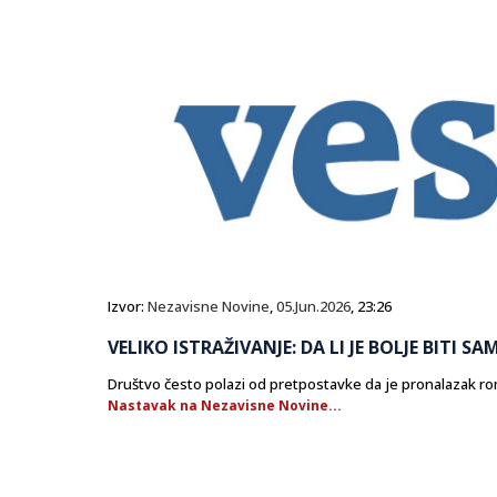
Izvor:
Nezavisne Novine
,
05.Jun.2026
, 23:26
VELIKO ISTRAŽIVANJE: DA LI JE BOLJE BITI SAM
Društvo često polazi od pretpostavke da je pronalazak rom
Nastavak na Nezavisne Novine...