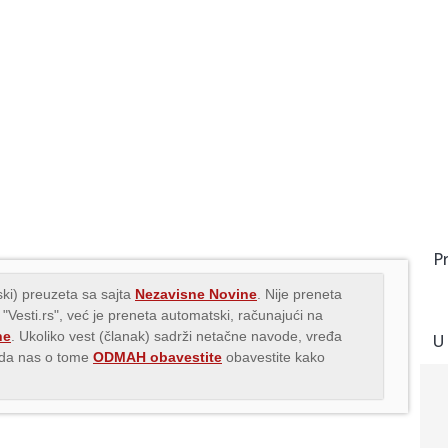
P
ki) preuzeta sa sajta
Nezavisne Novine
. Nije preneta
 "Vesti.rs", već je preneta automatski, računajući na
ne
. Ukoliko vest (članak) sadrži netačne navode, vređa
U
s da nas o tome
ODMAH obavestite
obavestite kako