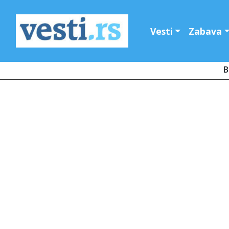
Vesti
Zabava
B