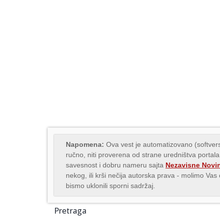
Napomena:
Ova vest je automatizovano (softvers
ručno, niti proverena od strane uredništva portala
savesnost i dobru nameru sajta
Nezavisne Novi
nekog, ili krši nečija autorska prava - molimo Va
bismo uklonili sporni sadržaj.
Pretraga