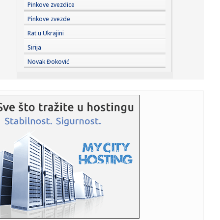
15:09:
Jeziv snimak kruži mrežama: Zemljotres hirurge "bacao"
Pinkove zvezdice
po sali ...
Pinkove zvezde
15:07:
Specijalno "anime veče" uz film "Blue lock" 13. avgusta u
Rat u Ukrajini
MTS Dv...
Sirija
15:07:
PSV KREĆE PO ČETVRTU UZASTOPNU TITULU – POČINJE
Novak Đoković
NOVA SEZONA ...
15:05:
Jедноставно решење за свежину ...
15:05:
Zbog njega je pola Ukrajine ustalo protiv Zelenskog, sad
je ispri...
15:04:
Xpeng G9L: Crossover u hibridnoj i električnoj verziji
15:03:
Šutnuo je dron i sprečio katastrofu: Vozač autobusa
slučajno ...
15:03:
Na Koševu nema utakmica do daljeg – "krivac" je Merlin
FOTO/VI...
15:03:
Novi lepotan: Bugatti Destrier ima 1.500 KS i W16 motor
FOTO