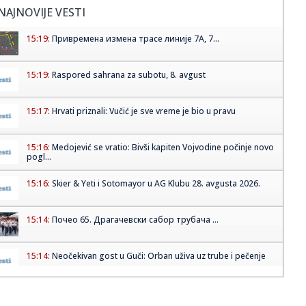
NAJNOVIJE VESTI
15:19:
Привремена измена трасе линије 7А, 7...
15:19:
Raspored sahrana za subotu, 8. avgust
15:17:
Hrvati priznali: Vučić je sve vreme je bio u pravu
15:16:
Medojević se vratio: Bivši kapiten Vojvodine počinje novo
pogl...
15:16:
Skier & Yeti i Sotomayor u AG Klubu 28. avgusta 2026.
15:14:
Почео 65. Драгачевски сабор трубача ...
15:14:
Neočekivan gost u Guči: Orban uživa uz trube i pečenje
15:14:
Mali Aleksej iz Teslića, rođen sa svega 550 grama, simbol
pobje...