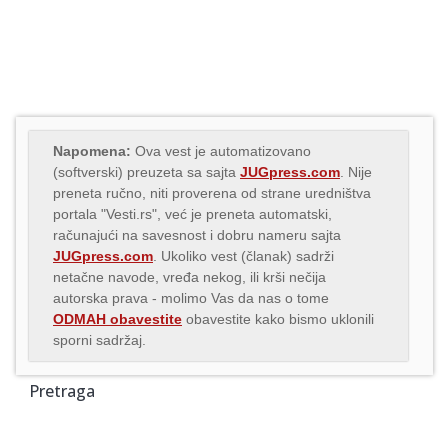
Napomena:
Ova vest je automatizovano
(softverski) preuzeta sa sajta
JUGpress.com
. Nije
preneta ručno, niti proverena od strane uredništva
portala "Vesti.rs", već je preneta automatski,
računajući na savesnost i dobru nameru sajta
JUGpress.com
. Ukoliko vest (članak) sadrži
netačne navode, vređa nekog, ili krši nečija
autorska prava - molimo Vas da nas o tome
ODMAH obavestite
obavestite kako bismo uklonili
sporni sadržaj.
Pretraga