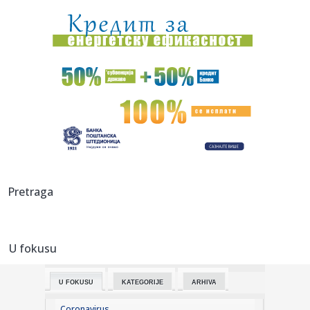
potezom!
09:25:
"Interesantno – baš Đoković predlaže da se skrate mečevi"
09:25:
Špansko čudo ponovo "uzelo meru" Muzetiju VIDEO
09:25:
BIRODI: Vučićeva najava potvrđuje potrebu za razdvajanjem
pred...
09:24:
Filipine pogodio zemljotres jačine 5,8 stepeni
09:23:
Brat Anđeline Džoli priznao da je gej: Oglasio se pismom
Pretraga
sa biv...
09:23:
KOSTOV NA IZLAZNIM VRATIMA: Velikan baš zagrizao za
Zvezdinog bi...
U fokusu
09:21:
Без воде Петроварадинска тврђава
U FOKUSU
KATEGORIJE
ARHIVA
09:20:
SRCE Vranje: Sport u istorijskoj krizi
Coronavirus