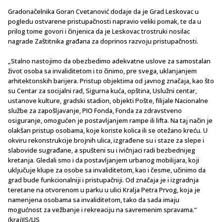
Gradonačelnika Goran Cvetanović dodaje da je Grad Leskovac u
pogledu ostvarene pristupačnosti napravio veliki pomak, te da u
prilog tome govori i činjenica da je Leskovac trostruki nosilac
nagrade Zaštitnika građana za doprinos razvoju pristupačnosti.
„Stalno nastojimo da obezbedimo adekvatne uslove za samostalan
život osoba sa invaliditetom i to činimo, pre svega, uklanjanjem
arhitektonskih barijera. Pristup objektima od javnog značaja, kao što
su Centar za socijalni rad, Sigurna kuća, opština, Uslužni centar,
ustanove kulture, gradski stadion, objekti Pošte, filijale Nacionalne
službe za zapošljavanje, PIO Fonda, Fonda za zdravstveno
osiguranje, omogućen je postavljanjem rampe ili lifta. Na taj način je
olakšan pristup osobama, koje koriste kolica ili se otežano kreću. U
okviru rekonstrukcije brojnih ulica, izgrađene su i staze za slepe i
slabovide sugrađane, a spušteni su i ivičnjaci radi bezbednijeg
kretanja. Gledali smo i da postavljanjem urbanog mobilijara, koji
uključuje klupe za osobe sa invaliditetom, kao i česme, učinimo da
grad bude funkcionalniji i pristupačniji. Od značaja je i izgradnja
teretane na otvorenom u parku u ulici Kralja Petra Prvog, koja je
namenjena osobama sa invaliditetom, tako da sada imaju
mogućnost za vežbanje i rekreaciju na savremenim spravama.“
(kraj)IS/LJS