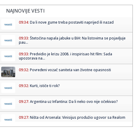
NAJNOVIJE VESTI
09:34:
Da li nove gume treba postaviti naprijed ili nazad
09:33:
Štetočina napala jabuke u BiH: Na listovima se pojavljuje
pau...
09:33:
Predvidio je krizu 2008. i inspirisao hit film: Sada
upozorava na...
09:32:
Povređeni vozač saniteta van životne opasnosti
09:32:
Kurti, ističe ti rok?
09:27:
Argentina uz Infantina: Da li neko ovo nije očekivao?
09:27:
Ništa od Arsenala: Vinisijus produžio ugovor sa Realom
09:26:
Argentina podržala Infantina: Niko nije iznenađen ovim