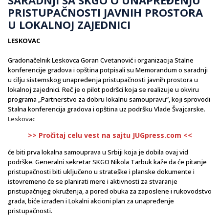
PRISTUPAČNOSTI JAVNIH PROSTORA
U LOKALNOJ ZAJEDNICI
LESKOVAC
Gradonačelnik Leskovca Goran Cvetanović i organizacija Stalne
konferencije gradova i opština potpisali su Memorandum o saradnji
u cilju sistemskog unapređenja pristupačnosti javnih prostora u
lokalnoj zajednici. Reč je o pilot podršci koja se realizuje u okviru
programa „Partnerstvo za dobru lokalnu samoupravu“, koji sprovodi
Stalna konferencija gradova i opština uz podršku Vlade Švajcarske.
Leskovac
>> Pročitaj celu vest na sajtu JUGpress.com <<
će biti prva lokalna samouprava u Srbiji koja je dobila ovaj vid
podrške. Generalni sekretar SKGO Nikola Tarbuk kaže da će pitanje
pristupačnosti biti uključeno u strateške i planske dokumente i
istovremeno će se planirati mere i aktivnosti za stvaranje
pristupačnijeg okruženja, a pored obuka za zaposlene i rukovodstvo
grada, biće izrađen i Lokalni akcioni plan za unapređenje
pristupačnosti.