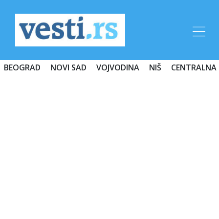
BEOGRAD
NOVI SAD
VOJVODINA
NIŠ
CENTRALNA 