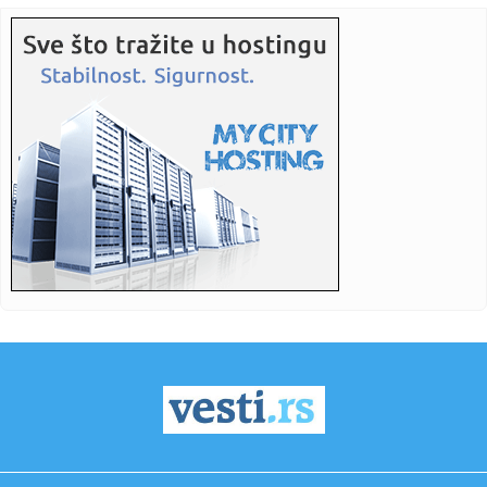
kao ...
11:25:
Vučević srušio laži o "Sarajevo safariju"; Poslao poruku:
"Vu...
11:22:
Amerikanci očekuju skoro razrešenje: Dogovor o
Ormuskom moreuzu...
11:19:
Vučić dočekao Zelenskog: Prijem uz najviše počasti ispred
Pa...
11:19:
Nastavak konstitutivne sednice Skupštine Kosova i nakon
isteka u...
11:15:
Neil Young objavio naslovnu pesmu sa novog albuma
‘Second Song...
11:15:
Šok otkriće u stanu Saše Vidića: Pronađen rukopis knjige
koj...
11:10:
Lozano na pozajmici u Galaksiju
11:04:
Данас се ово не ради у кући: Срби ...