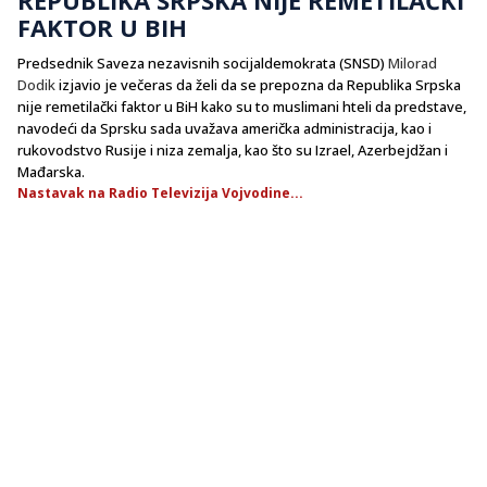
FAKTOR U BIH
Predsednik Saveza nezavisnih socijaldemokrata (SNSD)
Milorad
Dodik
izjavio je večeras da želi da se prepozna da Republika Srpska
nije remetilački faktor u BiH kako su to muslimani hteli da predstave,
navodeći da Sprsku sada uvažava američka administracija, kao i
rukovodstvo Rusije i niza zemalja, kao što su Izrael, Azerbejdžan i
Mađarska.
Nastavak na Radio Televizija Vojvodine...