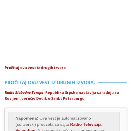
Pročitaj ovu vest iz drugih izvora
PROČITAJ OVU VEST IZ DRUGIH IZVORA:
Radio Slobodna Evropa
: Republika Srpska nastavlja saradnju sa
Rusijom, poručio Dodik u Sankt Peterburgu
Napomena:
Ova vest je automatizovano
(softverski) preuzeta sa sajta
Radio Televizija
Vojvodine
. Nije preneta ručno, niti proverena od