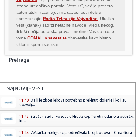
strane uredništva portala "Vesti.rs", već je preneta
automatski, računajući na savesnost i dobru
nameru sajta
Radio Televizija Vojvodine
. Ukoliko
vest (članak) sadrži netačne navode, vređa nekog,
ili krši nečija autorska prava - molimo Vas da nas o
tome
ODMAH obavestite
obavestite kako bismo
uklonili sporni sadržaj.
Pretraga
NAJNOVIJE VESTI
11:49:
Da li je zbog lekova potrebno prekinuti dojenje i koji su
dozvolj...
11:45:
Strašan sudar vozova u Hrvatskoj: Teretni udario u putnički;
Im...
11:44:
Veštačka inteligencija određivala broj bodova – Crna Gora
u ...