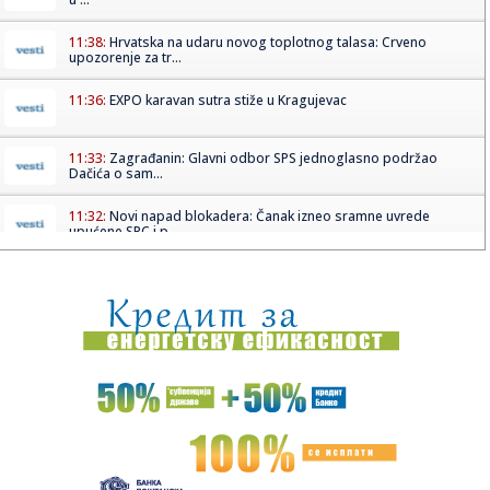
11:38:
Hrvatska na udaru novog toplotnog talasa: Crveno
upozorenje za tr...
11:36:
EXPO karavan sutra stiže u Kragujevac
11:33:
Zagrađanin: Glavni odbor SPS jednoglasno podržao
Dačića o sam...
11:32:
Novi napad blokadera: Čanak izneo sramne uvrede
upućene SPC i p...
11:32:
Buna u FIFA sve veća: "Poverenje je izgubljeno"
11:31:
Denver kao da radi protiv Jokića: Nikola ostao bez velike
podr...
11:31:
TRAGEDIJA KOJA JE POTRESLA NBA: Poznat uzrok smrti NBA
košarka...
11:30:
Jovana brutalno pecnula Dragana nakon veridbe:
"Poklanjam mu titu...