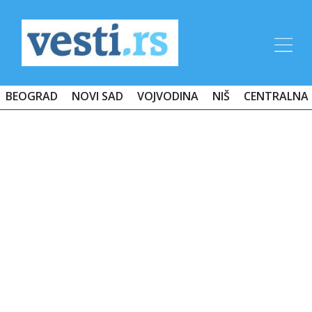
BEOGRAD
NOVI SAD
VOJVODINA
NIŠ
CENTRALNA 