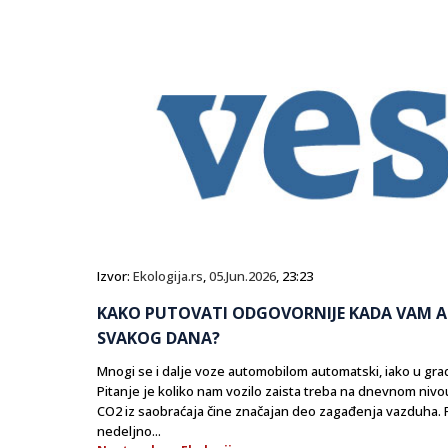
Izvor:
Ekologija.rs
,
05.Jun.2026
, 23:23
KAKO PUTOVATI ODGOVORNIJE KADA VAM A
SVAKOG DANA?
Mnogi se i dalje voze automobilom automatski, iako u gradov
Pitanje je koliko nam vozilo zaista treba na dnevnom nivou
CO2 iz saobraćaja čine značajan deo zagađenja vazduha. 
nedeljno...