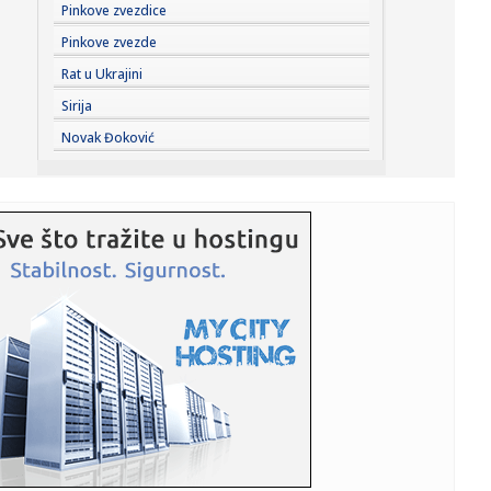
10:51:
У Великој Британији годишње се ...
Pinkove zvezdice
Pinkove zvezde
10:53:
Dinamo doveo pojačanje iz PSŽ-a!
Rat u Ukrajini
Sirija
10:51:
Palo priznanje na opozicionoj televiziji: Blokaderima
Novak Đoković
postavili u...
10:51:
Vučević poslao poruku državnim organima BiH i srušio laži
o ...
10:47:
Веома висок ризик од пожара на ...
10:49:
Migrantska tragedija: Čak 96 ljudi stradalo pokušavajući
da do...
10:47:
Infantino negira da je UEFA podmićivala njegovu navodnu
'ljubav...
10:46:
ANEM ALARM: Nove pretnje Veranu Matiću vešanjem,
javnom egzekuc...
10:43:
U subotu pripremna utakmica rukometaša Dubočice i
Železničara...