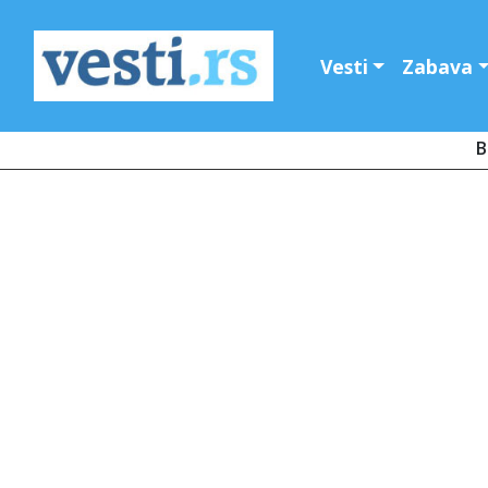
Vesti
Zabava
B