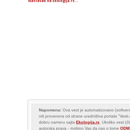
Nastavak na Ekologija.rs...
Napomena:
Ova vest je automatizovano (softvers
niti proverena od strane uredništva portala "Vesti
dobru nameru sajta
Ekologija.rs
. Ukoliko vest (č
autorska prava - molimo Vas da nas o tome
ODMA