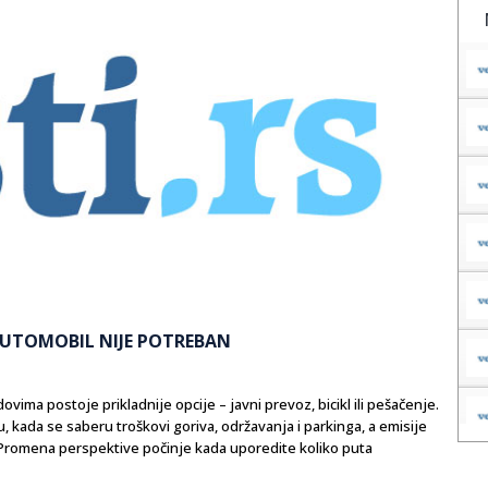
UTOMOBIL NIJE POTREBAN
ima postoje prikladnije opcije – javni prevoz, bicikl ili pešačenje.
, kada se saberu troškovi goriva, održavanja i parkinga, a emisije
Promena perspektive počinje kada uporedite koliko puta