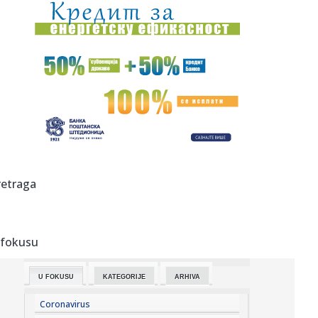
11:01:
Prepoznali glas Barta Simpsona u avionu, a onda joj dali
mikrofon...
11:01:
Unapređena Mahindra Scorpio-N
11:00:
Zatvara se put Gaj–Kajtasovo, saobraćaj se preusmerava
na alte...
10:58:
Берза винила, компакт-дискова, ...
10:59:
Javna rasprava o GUP-u Niša danas u Oficirskom domu:
retraga
Šta donosi...
10:58:
ŽELEZNIČAR VEZAO KOKOVIĆA DO 2028: Trener koji je
ispisao isto...
 fokusu
10:57:
Obustavljen saobraćaj između Gaja i Šumarka zbog
požara u Del...
U FOKUSU
KATEGORIJE
ARHIVA
10:54:
Гоф, Осака и Бенчић прошле у осмину ...
Coronavirus