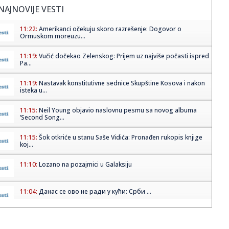
NAJNOVIJE VESTI
11:22:
Amerikanci očekuju skoro razrešenje: Dogovor o
Ormuskom moreuzu...
11:19:
Vučić dočekao Zelenskog: Prijem uz najviše počasti ispred
Pa...
11:19:
Nastavak konstitutivne sednice Skupštine Kosova i nakon
isteka u...
11:15:
Neil Young objavio naslovnu pesmu sa novog albuma
‘Second Song...
11:15:
Šok otkriće u stanu Saše Vidića: Pronađen rukopis knjige
koj...
11:10:
Lozano na pozajmici u Galaksiju
11:04:
Данас се ово не ради у кући: Срби ...
11:03:
Svečani doček za Zelenskog ispred Palate Srbija, sledi
sastanak...