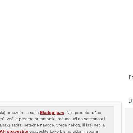
P
U
ki) preuzeta sa sajta
Ekologija.rs
. Nije preneta ručno,
.rs", već je preneta automatski, računajući na savesnost i
lanak) sadrži netačne navode, vređa nekog, ili krši nečija
H obavestite
obavestite kako bismo uklonili sporni