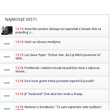
NAJNOVIJE VESTI
12:19:
Američki senator ukazuje na napredak u Senatu dok se
prijedlog z...
12:19:
Vučić se obraća medijima
12:19:
Laž dana; Piper: "Dobar dan, da li je Miloš Jovanović tu"
VIDE...
12:18:
Profiterski i sebični mozak nezadrživo tone u zaborav:
Vučevi...
12:18:
Da li nove gume treba postaviti napred ili pozadi?
12:18:
JP “Vodovod”: Dve ulice bez vode u Vranju
12:18:
Nedović o Đorđeviću: "Tu sam zapečatio sebi sudbinu"