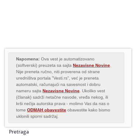
Napomena:
Ova vest je automatizovano
(softverski) preuzeta sa sajta
Nezavisne Novine
.
Nije preneta ručno, niti proverena od strane
uredništva portala "Vesti.rs", već je preneta
automatski, računajući na savesnost i dobru
nameru sajta
Nezavisne Novine
. Ukoliko vest
(članak) sadrži netačne navode, vređa nekog, ili
krši nečija autorska prava - molimo Vas da nas o
tome
ODMAH obavestite
obavestite kako bismo
uklonili sporni sadržaj.
Pretraga