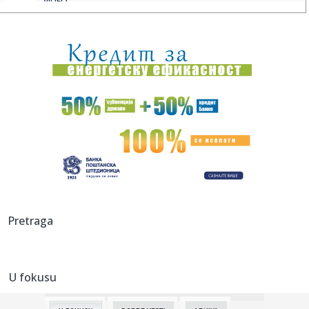
VIDEO
12:18:
Brza i lagana: Jogurt pita u rerni je za 10 minuta
12:18:
Obustavljena plovidba na kanalima u Bačkoj
12:18:
Ukrajina napala jednu od najvećih ruskih rafinerija
12:18:
Evo kako će izgledati austrijski paviljon na EXPO 2027 FOTO
12:18:
Skandalozna izjava hrvatskog ministra: "Ako bude potrebe,
biće o...
12:09:
Da li će pametne naočare biti zabranjene u Evropi?
Pretraga
12:09:
Vučić sa učesnicima kampa "Srbija te zove 2026": "Vi mladi
dok...
U fokusu
12:09:
Određeni tačni datumi iznošenja završnih reči u postupku
pro...