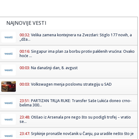
NAJNOVIJE VESTI
00:32:
Velika zamena kontejnera na Zvezdari: Stiglo 177 novih, a
„dža...
00:16:
Singapur ima plan za borbu protiv paklenih vrućina: Ovako
hoće ...
00:03:
Na današnji dan, 8. avgust
00:03:
Volkswagen menja poslovnu strategiju u SAD
23:51:
PARTIZAN TRLJA RUKE: Transfer Saše Lukića doneo crno-
belima 300...
23:48:
Otišao iz Arsenala pre nego što su podigli trofej – vratio
se...
23:47:
Srpkinje pronašle novčanik u Čanju, pa uradile nešto što je
...