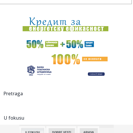
23:46:
Detalji drame na nemačkom aerodromu: Vozač nogom
izbacio dron s...
23:42:
Kraj za Aleksandru i Anu: Eliminisane već na startu
23:35:
"Nema lakih utakmica, ali mi smo Vojvodina"
23:33:
Ribakina sigurna u Torontu
23:32:
Brenin potez posle pada razbesneo javnost: Devojka joj
pružila r...
23:29:
Američki Senat usvojio zakon o sankcijama Rusiji usmjeren
Pretraga
na ene...
23:27:
Hitno se oglasili Rusi: "Provokacija!"
U fokusu
23:25:
MUP: Aktivna četiri veća požara, najveći izbio u mestu
Šumar...
U FOKUSU
DOBRE VESTI
ARHIVA