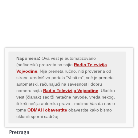
Napomena:
Ova vest je automatizovano
(softverski) preuzeta sa sajta
Radio Televizija
Vojvodine
. Nije preneta ručno, niti proverena od
strane uredništva portala "Vesti.rs", već je preneta
automatski, računajući na savesnost i dobru
nameru sajta
Radio Televizija Vojvodine
. Ukoliko
vest (članak) sadrži netačne navode, vređa nekog,
ili krši nečija autorska prava - molimo Vas da nas o
tome
ODMAH obavestite
obavestite kako bismo
uklonili sporni sadržaj.
Pretraga