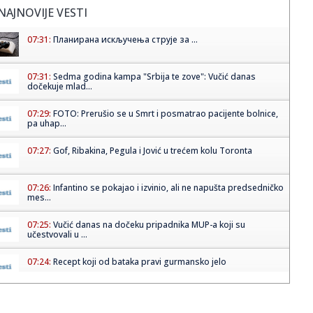
NAJNOVIJE VESTI
07:31:
Планирана искључења струје за ...
07:31:
Sedma godina kampa "Srbija te zove": Vučić danas
dočekuje mlad...
07:29:
FOTO: Prerušio se u Smrt i posmatrao pacijente bolnice,
pa uhap...
07:27:
Gof, Ribakina, Pegula i Jović u trećem kolu Toronta
07:26:
Infantino se pokajao i izvinio, ali ne napušta predsedničko
mes...
07:25:
Vučić danas na dočeku pripadnika MUP-a koji su
učestvovali u ...
07:24:
Recept koji od bataka pravi gurmansko jelo
07:23:
Everton doveo Kristijana Nergora: Iskusni Danac stigao iz
Arsenal...