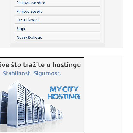
07:10:
Važni sastanci u Palati Srbija: Vučić danas razgovara sa
Pinkove zvezdice
ambas...
Pinkove zvezde
07:09:
Šelton, Fonseka, Muzeti i Rud u trećem kolu Mastersa u
Rat u Ukrajini
Montreal...
Sirija
07:08:
Pakao u Srbiji u 6 ujutru; Već izmereno 30 stepeni
Novak Đoković
07:05:
Високе температуре и један ...
07:07:
Bivša pop zvezda ponovo pred sudom zbog seksualnog
zlostavljanja...
07:03:
Nova istraživanja javnog mnjenja sadrže loše vesti za
Vučiće...
07:03:
VIDEO Jake turbulencije na letu za Indiju: Povređeno 12
putnika,...
07:03:
"Građanska smrt": Putinov novi zakon ukida državljanstvo
Rusima...
07:03:
VIDEO: Studenti u blokadi pozvali građane da se uključe i
pomog...