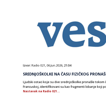
Izvor:
Radio 021
,
06.Jun.2026
, 21:04
SREDNJOŠKOLKE NA ČASU FIZIČKOG PRONAŠLE
Ljudski ostaci koje su dve srednjoškolke pronašle tokom ča
Francuskoj, identifikovani su kao fragmenti lobanje koji pot
Nastavak na Radio 021...