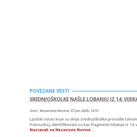
POVEZANE VESTI
SREDNJOŠKOLKE NAŠLE LOBANJU IZ 14. VIJEK
Izvor:
Nezavisne Novine
,
07.Jun.2026
, 14:51
Ljudski ostaci koje su dvije srednjoškolke pronašle tokom 
Francuskoj, identifikovani su kao fragmenti lobanje iz 14. v
Nastavak na Nezavisne Novine...