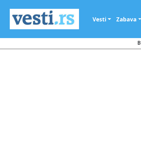
Vesti
Zabava
B