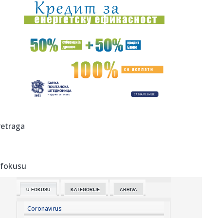
07:23:
Šelton, Fonseka, Muzeti i Rud u trećem kolu u Montrealu
07:21:
AMSS izdao upozorenje – spremite se na gužve
07:21:
Suša prži usjeve u BiH, neizbježno poskupljenje hrane
07:21:
Smanjena proizvodnja struje u BiH, nema nestašica ni
poskupljenj...
07:20:
Najbogatije selo u Evropi nalazi se nadomak Srbije: Nižu
retraga
se pala...
07:18:
Vanredna situacija u delu opštine Kovin zbog požara u
Deliblats...
 fokusu
07:18:
Težak udes u Beogradu; Motociklista i suvozač teško
povređeni
U FOKUSU
KATEGORIJE
ARHIVA
07:15:
Vučić danas sa učesnicima kampa "Srbija te zove 2026"
Coronavirus