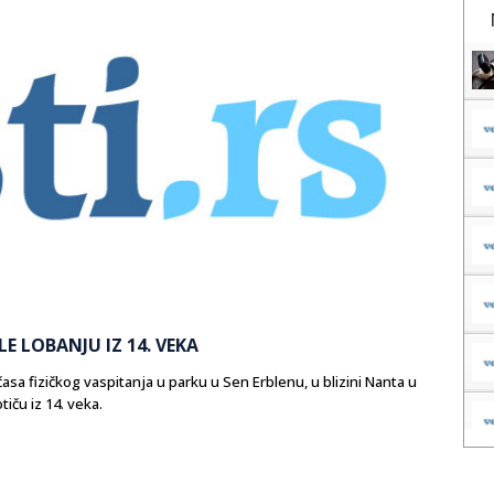
 LOBANJU IZ 14. VEKA
sa fizičkog vaspitanja u parku u Sen Erblenu, u blizini Nanta u
iču iz 14. veka.