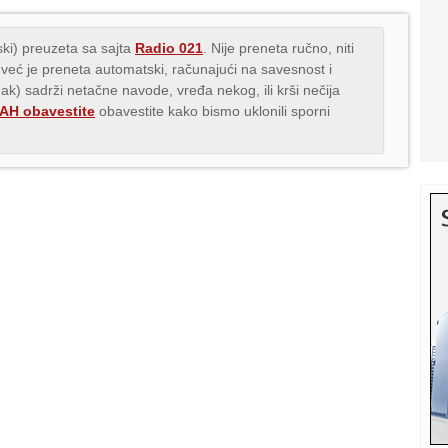
ki) preuzeta sa sajta
Radio 021
. Nije preneta ručno, niti
 već je preneta automatski, računajući na savesnost i
nak) sadrži netačne navode, vređa nekog, ili krši nečija
H obavestite
obavestite kako bismo uklonili sporni