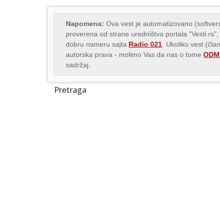
Napomena:
Ova vest je automatizovano (softvers
proverena od strane uredništva portala "Vesti.rs",
dobru nameru sajta
Radio 021
. Ukoliko vest (čla
autorska prava - molimo Vas da nas o tome
ODMA
sadržaj.
Pretraga