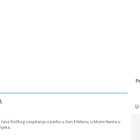
P
A
U
časa fizičkog vaspitanja u parku u Sen Erblenu, u blizini Nanta u
ijeka.