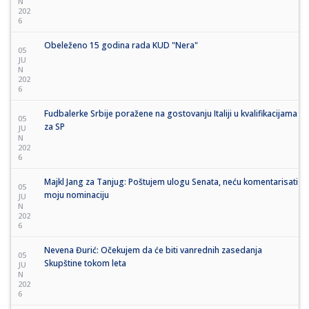
N
202
6
Obeleženo 15 godina rada KUD "Nera"
05
JU
N
202
6
Fudbalerke Srbije poražene na gostovanju Italiji u kvalifikacijama
05
za SP
JU
N
202
6
Majkl Jang za Tanjug: Poštujem ulogu Senata, neću komentarisati
05
moju nominaciju
JU
N
202
6
Nevena Đurić: Očekujem da će biti vanrednih zasedanja
05
Skupštine tokom leta
JU
N
202
6