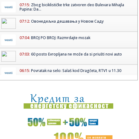
07:15:
Zbog biciklističke trke zatvoren deo Bulevara Mihajla
Pupina: Da...
07:12:
Овонедељна дешавања у Новом Саду
07:04:
BROJ PO BROJ: Razmrdajte mozak
07:03:
60 posto Evropljana ne može da si priušti novi auto
06:15:
Povratak na selo: Salaš kod Dragčeta, RTV1 u 11.30
05:11:
Рецепт дана: Хумус од пасуља
05:12:
POGLED SA MIŠELUKA: Umesto trga, on na čokoladi
04:30:
Na Kosovu i Metohiji izbori za skupštinu privremenih
institucija
01:45:
Promenljivo oblačno i toplo, temperatura do 30 stepeni