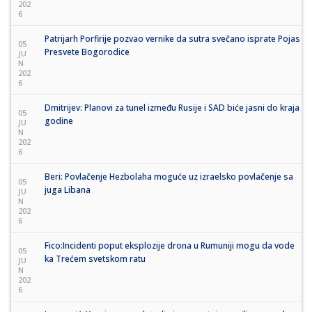
202
6
Patrijarh Porfirije pozvao vernike da sutra svečano isprate Pojas
05
Presvete Bogorodice
JU
N
202
6
Dmitrijev: Planovi za tunel između Rusije i SAD biće jasni do kraja
05
godine
JU
N
202
6
Beri: Povlačenje Hezbolaha moguće uz izraelsko povlačenje sa
05
juga Libana
JU
N
202
6
Fico:Incidenti poput eksplozije drona u Rumuniji mogu da vode
05
ka Trećem svetskom ratu
JU
N
202
6