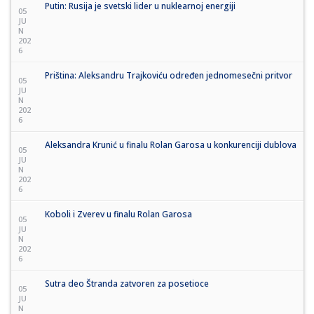
Putin: Rusija je svetski lider u nuklearnoj energiji
05
JU
N
202
6
Priština: Aleksandru Trajkoviću određen jednomesečni pritvor
05
JU
N
202
6
Aleksandra Krunić u finalu Rolan Garosa u konkurenciji dublova
05
JU
N
202
6
Koboli i Zverev u finalu Rolan Garosa
05
JU
N
202
6
Sutra deo Štranda zatvoren za posetioce
05
JU
N