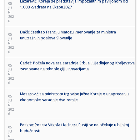
Lazarević: Koreja se predstavlja impozantnim paviljonom od
05
1.000 kvadrata na Ekspu2027
JU
N
202
6
Dačić čestitao Franciju Matozu imenovanje za ministra
05
unutrašnjih poslova Slovenije
JU
N
202
6
Čadež: Počela nova era saradnje Srbije i Ujedinjenog Kraljevstva
05
zasnovana na tehnologiji i inovacijama
JU
N
202
6
Mesarović sa ministrom trgovine Južne Koreje o unapređenju
05
ekonomske saradnje dve zemlje
JU
N
202
6
Peskov: Poseta Vitkofa i Kušnera Rusiji se ne očekuje u bliskoj
05
budućnosti
JU
N