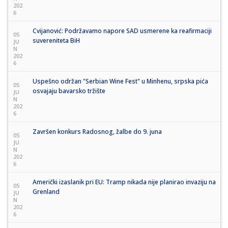
202
6
Cvijanović: Podržavamo napore SAD usmerene ka reafirmaciji
05
suvereniteta BiH
JU
N
202
6
Uspešno održan "Serbian Wine Fest" u Minhenu, srpska pića
05
osvajaju bavarsko tržište
JU
N
202
6
Završen konkurs Radosnog, žalbe do 9. juna
05
JU
N
202
6
Američki izaslanik pri EU: Tramp nikada nije planirao invaziju na
05
Grenland
JU
N
202
6