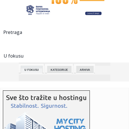
00:31:
Dogodilo se na današnji datum, 7. jun
00:20:
Barbarez nakon Paname: Ništa nam nije poklonjeno, sve
Pretraga
smo ostvar...
00:20:
N/FS BiH se zahvalio: 20.000 navijača bodrilo "zmajeve" u
St. Lu...
U fokusu
00:09:
VIDEO: iCaur / iCar V23 & V27
U FOKUSU
KATEGORIJE
ARHIVA
23:59:
PROVEREN RECEPT: Superligaš vraća starog trenera!
23:34:
TRANSFER LUDILO: Zvezda ne staje sa pojačanjima!
23:29:
Počeli prvi "Novosadski sportsko-porodični susreti“
23:27:
Zeljković nakon Paname: Fokus u potpunosti prebacujemo
na SP