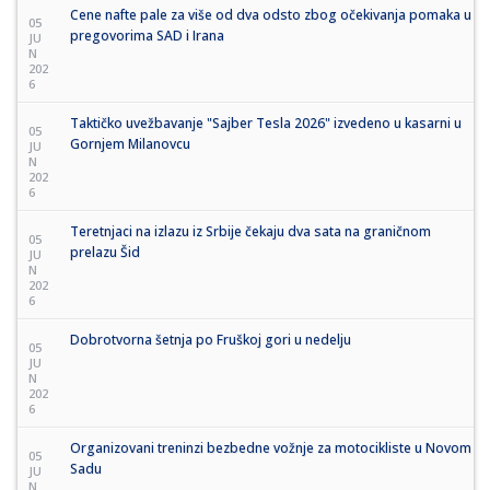
Cene nafte pale za više od dva odsto zbog očekivanja pomaka u
05
pregovorima SAD i Irana
JU
N
202
6
Taktičko uvežbavanje "Sajber Tesla 2026" izvedeno u kasarni u
05
Gornjem Milanovcu
JU
N
202
6
Teretnjaci na izlazu iz Srbije čekaju dva sata na graničnom
05
prelazu Šid
JU
N
202
6
Dobrotvorna šetnja po Fruškoj gori u nedelju
05
JU
N
202
6
Organizovani treninzi bezbedne vožnje za motocikliste u Novom
05
Sadu
JU
N