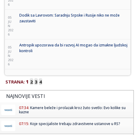
202
6
Dodik sa Lavrovom: Saradnju Srpske i Rusije niko ne može
05
zaustaviti
JU
N
202
6
Antropik upozorava da bi razvoj AI mogao da izmakne ljudskoj
05
kontroli
JU
N
202
6
STRANA:
1
2
3
4
NAJNOVIJE VESTI
07:34:
Kamere beleže i prolazak kroz žuto svetlo: Evo kolike su
kazne
07:15:
Koje specijaliste trebaju zdravstvene ustanove u RS?