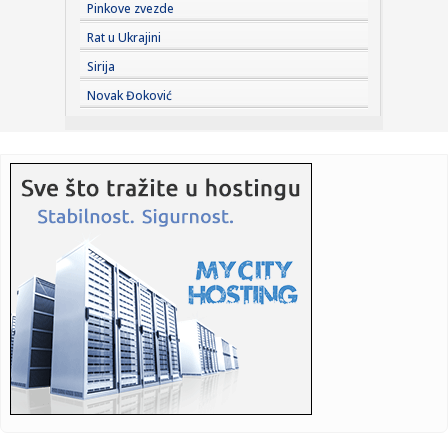
Pinkove zvezde
23:38:
Partizan demolirao Tobol, Ilić konačno zadovoljan: Na
Rat u Ukrajini
momente j...
Sirija
23:36:
U Minhenu krenula serijska proizvodnja potpuno
Novak Đoković
električnog BMW-a...
23:35:
Otkriveni detalji pucnjave na američki konzulat; Iza svega
stoji...
23:34:
PRE PAR MESECI SANJALI TITULU, SADA IH SVI DEMOLIRAJU:
Benfika si...
23:33:
Težak udes žene iz BiH: Bmw-om se „zakucala“ u zid, na nju
...
23:33:
Kratak predah od vrućina: Pljuskovi noćas stižu u region,
osvj...
23:33:
Osuđen provalnik iz BiH, branio se da je krao za liječenje
ćer...
23:32:
Potresna poruka Dijane Dilajn o životu i smrti njenog brata:
"Im...