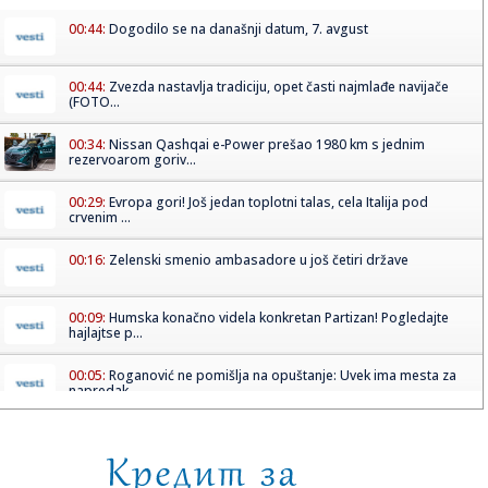
00:44:
Dogodilo se na današnji datum, 7. avgust
00:44:
Zvezda nastavlja tradiciju, opet časti najmlađe navijače
(FOTO...
00:34:
Nissan Qashqai e-Power prešao 1980 km s jednim
rezervoarom goriv...
00:29:
Evropa gori! Još jedan toplotni talas, cela Italija pod
crvenim ...
00:16:
Zelenski smenio ambasadore u još četiri države
00:09:
Humska konačno videla konkretan Partizan! Pogledajte
hajlajtse p...
00:05:
Roganović ne pomišlja na opuštanje: Uvek ima mesta za
napredak...
00:04:
Vukotić ne zna ko je Baba: "Vidim da ga svi hvale"