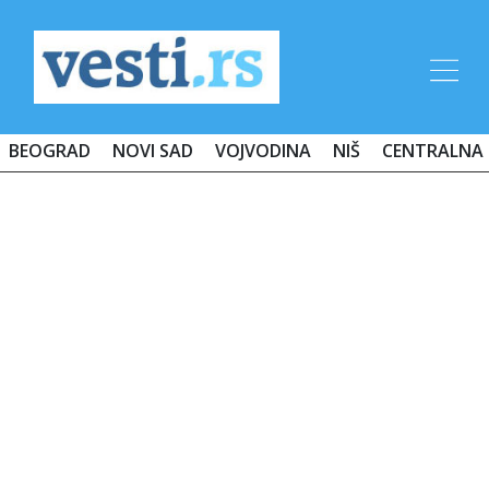
BEOGRAD
NOVI SAD
VOJVODINA
NIŠ
CENTRALNA 