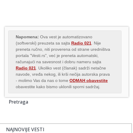
Napomena:
Ova vest je automatizovano
(softverski) preuzeta sa sajta
Radio 021
. Nije
preneta ručno, niti proverena od strane uredništva
portala "Vesti.rs", već je preneta automatski,
računajući na savesnost i dobru nameru sajta
Radio 021
. Ukoliko vest (članak) sadrži netačne
navode, vređa nekog, ili krši nečija autorska prava
- molimo Vas da nas o tome
ODMAH obavestite
obavestite kako bismo uklonili sporni sadržaj.
Pretraga
NAJNOVIJE VESTI