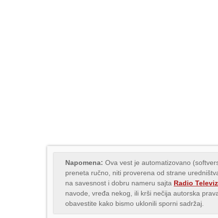
Napomena:
Ova vest je automatizovano (softvers
preneta ručno, niti proverena od strane uredništva
na savesnost i dobru nameru sajta
Radio Televiz
navode, vređa nekog, ili krši nečija autorska pr
obavestite kako bismo uklonili sporni sadržaj.