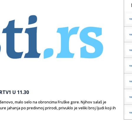
TV1 U 11.30
Bešenovo, malo selo na obroncima Fruške gore. Njihov salaš je
ure jahanja po predivnoj prirodi, privuklo je veliki broj ljudi koji ih