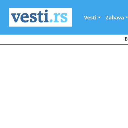
Vesti
Zabava
B