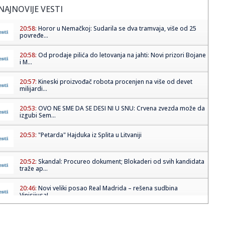
NAJNOVIJE VESTI
20:58:
Horor u Nemačkoj: Sudarila se dva tramvaja, više od 25
povređe...
20:58:
Od prodaje pilića do letovanja na jahti: Novi prizori Bojane
i M...
20:57:
Kineski proizvođač robota procenjen na više od devet
milijardi...
20:53:
OVO NE SME DA SE DESI NI U SNU: Crvena zvezda može da
izgubi Sem...
20:53:
"Petarda" Hajduka iz Splita u Litvaniji
20:52:
Skandal: Procureo dokument; Blokaderi od svih kandidata
traže ap...
20:46:
Novi veliki posao Real Madrida – rešena sudbina
Vinisijusa!
20:45:
"Kompas": Senke nad "listom"