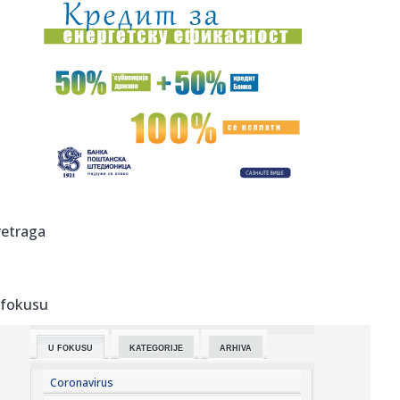
20:45:
Vučić najavio veliki skup u Novom Sadu: Očekujem pobedu
na niv...
20:44:
Fotelja mu visi o koncu: Zbog čega se republikanci okreću
proti...
20:44:
Ako postoji jedan komad koji ćete nositi godinama, to je
kimono ...
20:37:
PARKER NE ODUSTAJE OD SNA: Želi ono što Asvel čeka
skoro tri d...
20:37:
Dragojević će premijeru želeti što pre da zaboravi
retraga
20:36:
Lamborghini Revuelto SV postavio novi rekord na
Hokenhajmringu
 fokusu
20:28:
Litvanci surovo iskreni: "Niko nije uzbuđen zbog Partizana
– Z...
U FOKUSU
KATEGORIJE
ARHIVA
20:27:
Smailagić je predstavljen - više nema dileme gde nastavlja
kari...
Coronavirus