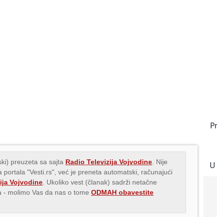
P
ki) preuzeta sa sajta
Radio Televizija Vojvodine
. Nije
U
 portala "Vesti.rs", već je preneta automatski, računajući
ija Vojvodine
. Ukoliko vest (članak) sadrži netačne
ava - molimo Vas da nas o tome
ODMAH obavestite