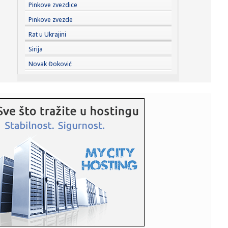
20:26:
Izdato upozorenje, nacija na nogama: Stiže snažan tajfun,
Pinkove zvezdice
oček...
Pinkove zvezde
20:22:
Rusi žestoko napali; Sve gori – na udaru i Nemci
Rat u Ukrajini
FOTO/VIDEO
Sirija
20:21:
Stoner o Banjaji: "Žao mi je"
Novak Đoković
20:21:
SRBIN UTIŠAO SOLUN: Za ovo mu je bilo potrebno samo
16 sekundi!
20:20:
Izbor novog visokog predstavnika u BiH posle
oktobarskih opštih ...
20:14:
Brza pruga između Beograda i Budimpešte najavljena za
jesen
20:12:
Mala Cana živi u Deliblatskoj peščari gde kulja požar!
"Samo ...
20:08:
(UŽIVO) Borac - Vitebsk: Banjalučani nastavljaju trku za
Evropo...
20:08:
Emina Jahović ostala bez luksuznih stvari vrijednih više od
50....