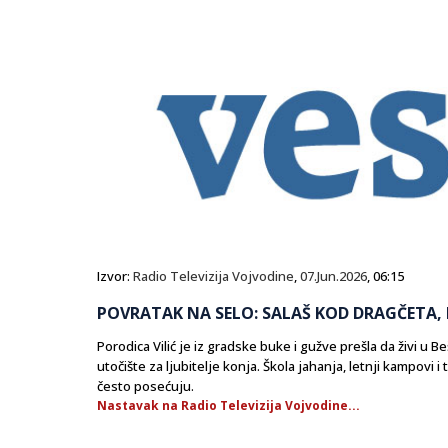
Izvor:
Radio Televizija Vojvodine
,
07.Jun.2026
, 06:15
POVRATAK NA SELO: SALAŠ KOD DRAGČETA, R
Porodica Vilić je iz gradske buke i gužve prešla da živi u 
utočište za ljubitelje konja. Škola jahanja, letnji kampovi i t
često posećuju.
Nastavak na Radio Televizija Vojvodine...