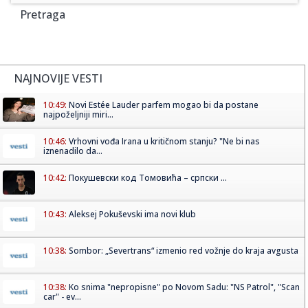
Pretraga
NAJNOVIJE VESTI
10:49:
Novi Estée Lauder parfem mogao bi da postane
najpoželjniji miri...
10:46:
Vrhovni vođa Irana u kritičnom stanju? "Ne bi nas
iznenadilo da...
10:42:
Покушевски код Томовића – српски ...
10:43:
Aleksej Pokuševski ima novi klub
10:38:
Sombor: „Severtrans“ izmenio red vožnje do kraja avgusta
10:38:
Ko snima "nepropisne" po Novom Sadu: "NS Patrol", "Scan
car" - ev...