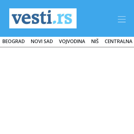
BEOGRAD
NOVI SAD
VOJVODINA
NIŠ
CENTRALNA 