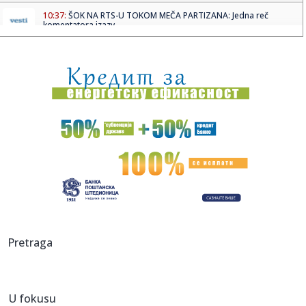
10:37:
ŠOK NA RTS-U TOKOM MEČA PARTIZANA: Jedna reč
komentatora izazv...
10:35:
Познајете особу која је све ...
10:36:
Vlahović nije nervozan – tvrde Italijani
10:31:
Део Сремских Карловаца данас без ...
10:33:
Potvrđeno: Stiže novi Audi Q8, poznati i prvi detalji
10:33:
U Nemačkoj cene nekretnina stagniraju od početka godine
10:31:
Tzv. kosovska policija privela tri pripadnika MUP-a Srbije
Pretraga
10:31:
Vozite se bilo gde po svetu koristeći prave mape VIDEO
U fokusu
10:30:
Zvanično: Pokuševski se priključio novom klubu!