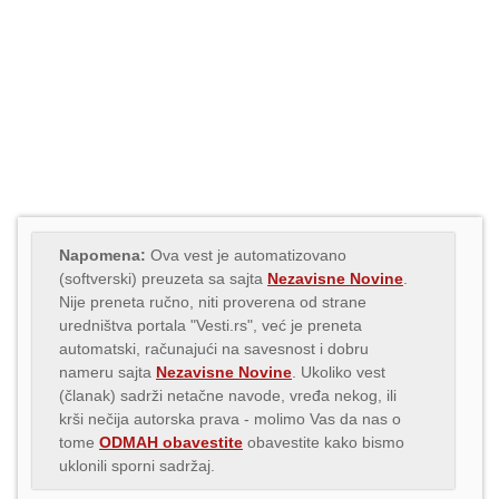
Napomena:
Ova vest je automatizovano
(softverski) preuzeta sa sajta
Nezavisne Novine
.
Nije preneta ručno, niti proverena od strane
uredništva portala "Vesti.rs", već je preneta
automatski, računajući na savesnost i dobru
nameru sajta
Nezavisne Novine
. Ukoliko vest
(članak) sadrži netačne navode, vređa nekog, ili
krši nečija autorska prava - molimo Vas da nas o
tome
ODMAH obavestite
obavestite kako bismo
uklonili sporni sadržaj.