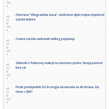
202
6
Otvorena "Višegradska staza", Andrićevo djelo trajna vrijednost
05
srpske kulture
JU
N
202
6
Crvena zvezda nadomak velikog pojačanja
05
JU
N
202
6
Zelenski o Putinovoj reakciji na otvoreno pismo: Rusija ponovo
05
bira rat
JU
N
202
6
Finski predsjednik: EU bi mogla da naraste na 40 država, šta
05
ćemo s BiH?
JU
N
202
6