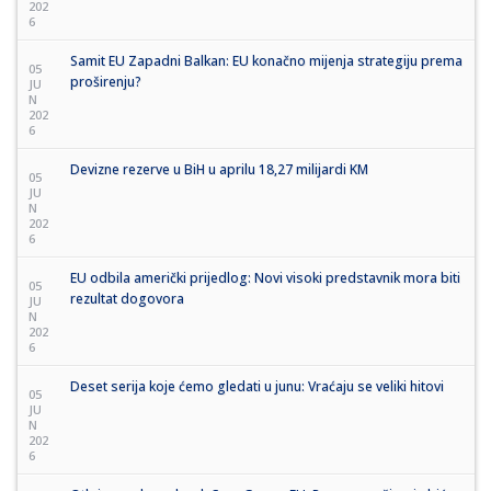
202
6
Samit EU Zapadni Balkan: EU konačno mijenja strategiju prema
05
proširenju?
JU
N
202
6
Devizne rezerve u BiH u aprilu 18,27 milijardi KM
05
JU
N
202
6
EU odbila američki prijedlog: Novi visoki predstavnik mora biti
05
rezultat dogovora
JU
N
202
6
Deset serija koje ćemo gledati u junu: Vraćaju se veliki hitovi
05
JU
N
202
6