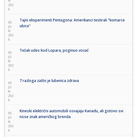
N
202
6
Tajni eksperimenti Pentagona: Amerikanci testirali "komarce
05
ubice"
JU
N
202
6
Težak udes kod Lopara, poginuo vozač
05
JU
N
202
6
7 razloga zašto je lubenica zdrava
05
JU
N
202
6
Kineski električni automobili osvajaju Kanadu, ali gotovo svi
05
nose znak američkog brenda
JU
N
202
6