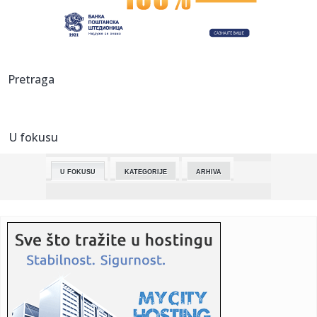
00:31:
Dogodilo se na današnji datum, 7. jun
00:20:
Barbarez nakon Paname: Ništa nam nije poklonjeno, sve
Pretraga
smo ostvar...
00:20:
N/FS BiH se zahvalio: 20.000 navijača bodrilo "zmajeve" u
St. Lu...
U fokusu
00:09:
VIDEO: iCaur / iCar V23 & V27
U FOKUSU
KATEGORIJE
ARHIVA
23:59:
PROVEREN RECEPT: Superligaš vraća starog trenera!
23:34:
TRANSFER LUDILO: Zvezda ne staje sa pojačanjima!
23:29:
Počeli prvi "Novosadski sportsko-porodični susreti“
23:27:
Zeljković nakon Paname: Fokus u potpunosti prebacujemo
na SP