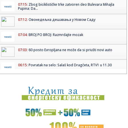
07:15:
Zbog biciklističke trke zatvoren deo Bulevara Mihajla
Pupina: Da...
07:12:
Овонедељна дешавања у Новом Саду
07:04:
BROJ PO BROJ: Razmrdajte mozak
07:03:
60 posto Evropljana ne može da si priušti novi auto
06:15:
Povratak na selo: Salaš kod Dragčeta, RTV1 u 11.30
05:11:
Рецепт дана: Хумус од пасуља
05:12:
POGLED SA MIŠELUKA: Umesto trga, on na čokoladi
04:30:
Na Kosovu i Metohiji izbori za skupštinu privremenih
institucija
01:45:
Promenljivo oblačno i toplo, temperatura do 30 stepeni