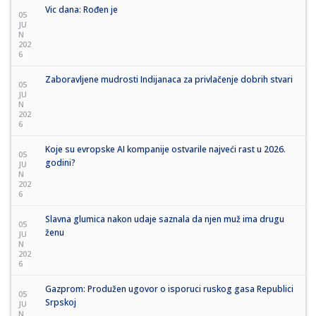
Vic dana: Rođen je
05
JU
N
202
6
Zaboravljene mudrosti Indijanaca za privlačenje dobrih stvari
05
JU
N
202
6
Koje su evropske AI kompanije ostvarile najveći rast u 2026.
05
godini?
JU
N
202
6
Slavna glumica nakon udaje saznala da njen muž ima drugu
05
ženu
JU
N
202
6
Gazprom: Produžen ugovor o isporuci ruskog gasa Republici
05
Srpskoj
JU
N