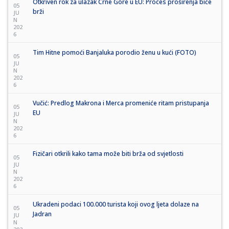
Otkriven rok za ulazak Crne Gore u EU: Proces proširenja biće
05
brži
JU
N
202
6
Tim Hitne pomoći Banjaluka porodio ženu u kući (FOTO)
05
JU
N
202
6
Vučić: Predlog Makrona i Merca promeniće ritam pristupanja
05
EU
JU
N
202
6
Fizičari otkrili kako tama može biti brža od svjetlosti
05
JU
N
202
6
Ukradeni podaci 100.000 turista koji ovog ljeta dolaze na
05
Jadran
JU
N