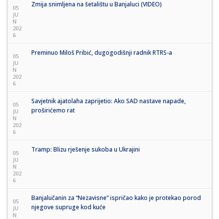
Zmija snimljena na šetalištu u Banjaluci (VIDEO)
05
JU
N
202
6
Preminuo Miloš Pribić, dugogodišnji radnik RTRS-a
05
JU
N
202
6
Savjetnik ajatolaha zaprijetio: Ako SAD nastave napade,
05
proširićemo rat
JU
N
202
6
Tramp: Blizu rješenje sukoba u Ukrajini
05
JU
N
202
6
Banjalučanin za “Nezavisne” ispričao kako je protekao porod
05
njegove supruge kod kuće
JU
N