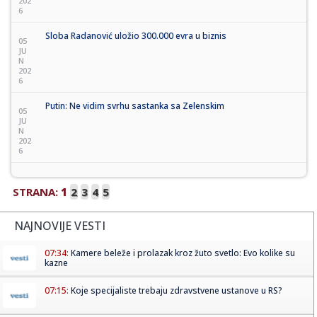
202
6
Sloba Radanović uložio 300.000 evra u biznis
05
JU
N
202
6
Putin: Ne vidim svrhu sastanka sa Zelenskim
05
JU
N
202
6
STRANA:
1
2
3
4
5
NAJNOVIJE VESTI
07:34:
Kamere beleže i prolazak kroz žuto svetlo: Evo kolike su
kazne
07:15:
Koje specijaliste trebaju zdravstvene ustanove u RS?