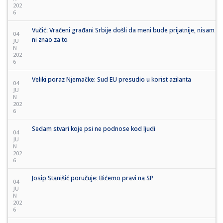
202
6
Vučić: Vraćeni građani Srbije došli da meni bude prijatnije, nisam
04
ni znao za to
JU
N
202
6
Veliki poraz Njemačke: Sud EU presudio u korist azilanta
04
JU
N
202
6
Sedam stvari koje psi ne podnose kod ljudi
04
JU
N
202
6
Josip Stanišić poručuje: Bićemo pravi na SP
04
JU
N
202
6