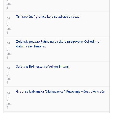
N
202
6
Tri "sebične" granice koje su zdrave za vezu
04
JU
N
202
6
Zelenski pozvao Putina na direktne pregovore: Odredimo
04
datum i završimo rat
JU
N
202
6
Safeta iz BiH nestala u Velikoj Britaniji
04
JU
N
202
6
Gradi se balkanska "žila kucavica": Putovanje višestruko kraće
04
JU
N
202
6