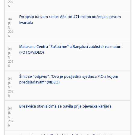
202
6
Evropski turizam raste: Više od 471 milion noćenja u prvom
04
kvartalu
JU
N
202
6
Maturanti Centra "Zaštiti me" u Banjaluci zablistali na maturi
04
(FOTO/VIDEO)
JU
N
202
6
Šmit se "odjavio": “Ovo je posljedna sjednica PIC-a kojom
04
predsjedavam” (VIDEO)
JU
N
202
6
Breskvica otkrila čime se bavila prije pjevačke karijere
04
JU
N
202
6