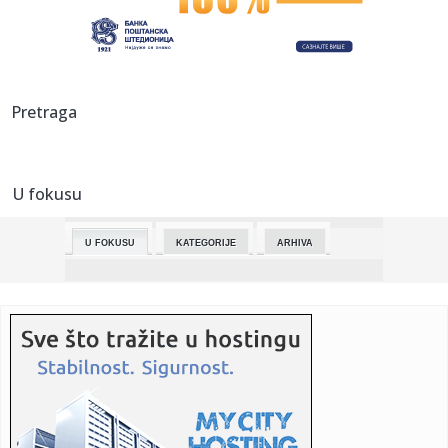
23:26:
Tajni eksperimenti Pentagona: Amerikanci testirali
"komarce ubice...
23:26:
Veliko istraživanje: Da li je bolje biti sam ili u vezi?
Pretraga
23:26:
DR Kongo: Potvrđen 71 novi slučaj ebole za 24 sata
U fokusu
23:25:
Mislio da je slomio prst, a otkrio da mu otkazuju bubrezi
(FOTO/V...
U FOKUSU
KATEGORIJE
ARHIVA
23:25:
Bizarna prevara žene (37): Glumila djevojčicu od 12 godina,
htj...
23:25:
Četiri stvari koje djeca nikada ne opraštaju roditeljima
23:23:
Kako putovati odgovornije kada vam automobil nije
potreban svakog...
23:23:
Od Bitcoina do blockchaina: Ključni kripto termini i šta
znače