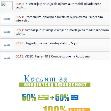
00:52:
Iz Ferrarija poručuju da njihovi automobili nikada neće
voziti ...
00:24:
Promenljivo oblačno s lokalnim pljuskovima i sunčanim
intervali...
00:24:
Gimnazijalci iz Srbije osvojili 11 medalja na međunarodnom
takmi...
00:20:
Dogodilo se na današnji datum, 6. jun
00:15:
VIDEO: Ferrari 812 Competizione na Autobanu
00:05:
ZVEZDA I PARTIZAN PUNE KASE: Evo koliko će večiti zaraditi
od S...
23:46:
BRANKO LAZIĆ PROGOVORIO: Bivši kapiten bez dlake na
jeziku o od...
23:32:
Ponuda za Suzuki S-Cross Automatic
23:26:
Težak udes kod Lopara, poginuo vozač