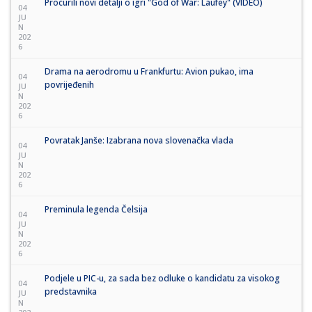
Procurili novi detalji o igri "God of War: Laufey" (VIDEO)
04
JU
N
202
6
Drama na aerodromu u Frankfurtu: Avion pukao, ima
04
povrijeđenih
JU
N
202
6
Povratak Janše: Izabrana nova slovenačka vlada
04
JU
N
202
6
Preminula legenda Čelsija
04
JU
N
202
6
Podjele u PIC-u, za sada bez odluke o kandidatu za visokog
04
predstavnika
JU
N