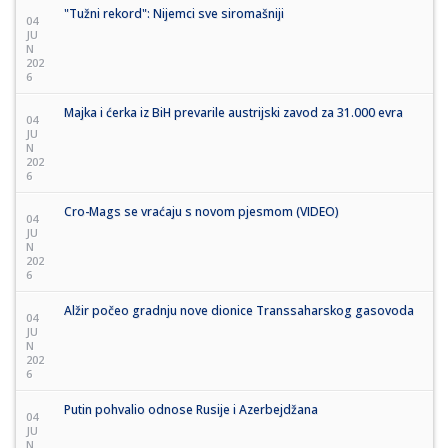
"Tužni rekord": Nijemci sve siromašniji
04
JU
N
202
6
Majka i ćerka iz BiH prevarile austrijski zavod za 31.000 evra
04
JU
N
202
6
Cro-Mags se vraćaju s novom pjesmom (VIDEO)
04
JU
N
202
6
Alžir počeo gradnju nove dionice Transsaharskog gasovoda
04
JU
N
202
6
Putin pohvalio odnose Rusije i Azerbejdžana
04
JU
N