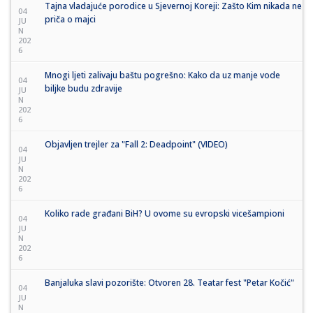
Tajna vladajuće porodice u Sjevernoj Koreji: Zašto Kim nikada ne
04
priča o majci
JU
N
202
6
Mnogi ljeti zalivaju baštu pogrešno: Kako da uz manje vode
04
biljke budu zdravije
JU
N
202
6
Objavljen trejler za "Fall 2: Deadpoint" (VIDEO)
04
JU
N
202
6
Koliko rade građani BiH? U ovome su evropski vicešampioni
04
JU
N
202
6
Banjaluka slavi pozorište: Otvoren 28. Teatar fest "Petar Kočić"
04
JU
N