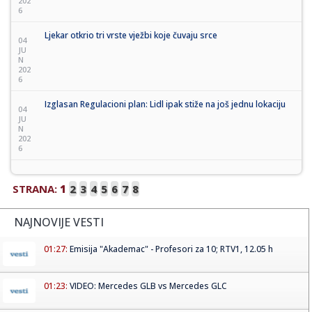
202
6
Ljekar otkrio tri vrste vježbi koje čuvaju srce
04
JU
N
202
6
Izglasan Regulacioni plan: Lidl ipak stiže na još jednu lokaciju
04
JU
N
202
6
STRANA:
1
2
3
4
5
6
7
8
NAJNOVIJE VESTI
01:27:
Emisija "Akademac" - Profesori za 10; RTV1, 12.05 h
01:23:
VIDEO: Mercedes GLB vs Mercedes GLC