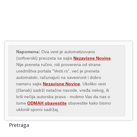
Napomena:
Ova vest je automatizovano
(softverski) preuzeta sa sajta
Nezavisne Novine
.
Nije preneta ručno, niti proverena od strane
uredništva portala "Vesti.rs", već je preneta
automatski, računajući na savesnost i dobru
nameru sajta
Nezavisne Novine
. Ukoliko vest
(članak) sadrži netačne navode, vređa nekog, ili
krši nečija autorska prava - molimo Vas da nas o
tome
ODMAH obavestite
obavestite kako bismo
uklonili sporni sadržaj.
Pretraga