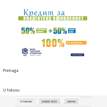
15:12:
Da li vas je bar malo sram?! Dok se naši vatrogasci bore na
tere...
15:12:
Đilas priznao ono što opozicija ne želi da čuje! Progovorio
o...
15:10:
AI neće ugasiti sva radna mesta: Ovo su najtraženiji
poslovi u ...
15:09:
Zelenski iz Beograda poručio da ne menjaju stav o tzv.
Kosovu; P...
15:05:
Колико су безбедне брзе дијете?
15:05:
Buick Electra L7 EV
Pretraga
15:05:
PARTIZANU SE OTVARAJU VRATA ZA MILOŠEVIĆA?! Štutgart
gomila na...
U fokusu
15:03:
Iranskog vrhovnog vođe nema nigde. Ko onda vodi Iran?
U FOKUSU
DOBRE VESTI
ARHIVA
15:03:
Suzana Mančić o prvim danima sa unukom Mijatom: Tek da