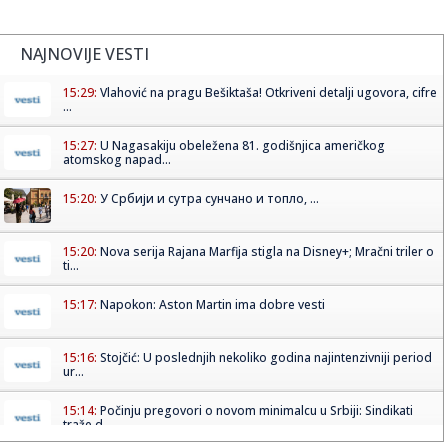
NAJNOVIJE VESTI
15:29:
Vlahović na pragu Bešiktaša! Otkriveni detalji ugovora, cifre
...
15:27:
U Nagasakiju obeležena 81. godišnjica američkog
atomskog napad...
15:20:
У Србији и сутра сунчано и топло, ...
15:20:
Nova serija Rajana Marfija stigla na Disney+; Mračni triler o
ti...
15:17:
Napokon: Aston Martin ima dobre vesti
15:16:
Stojčić: U poslednjih nekoliko godina najintenzivniji period
ur...
15:14:
Počinju pregovori o novom minimalcu u Srbiji: Sindikati
traže d...