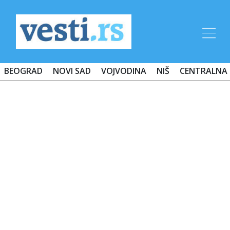
BEOGRAD
NOVI SAD
VOJVODINA
NIŠ
CENTRALNA 