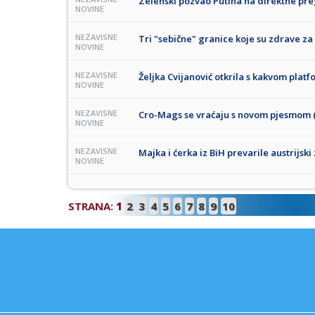
Zelenski pozvao Putina na direktne pr
NOVINE
NEZAVISNE
Tri "sebične" granice koje su zdrave za
NOVINE
NEZAVISNE
Željka Cvijanović otkrila s kakvom plat
NOVINE
NEZAVISNE
Cro-Mags se vraćaju s novom pjesmom 
NOVINE
NEZAVISNE
Majka i ćerka iz BiH prevarile austrijski
NOVINE
STRANA:
1
2
3
4
5
6
7
8
9
10