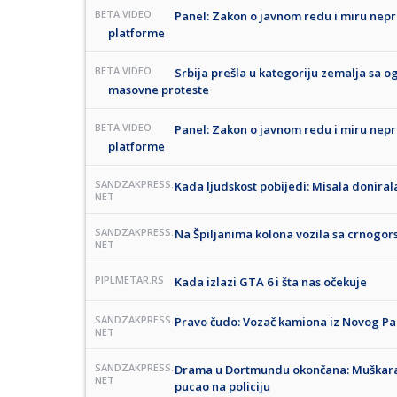
BETA VIDEO
Panel: Zakon o javnom redu i miru nepr
platforme
BETA VIDEO
Srbija prešla u kategoriju zemalja sa 
masovne proteste
BETA VIDEO
Panel: Zakon o javnom redu i miru nepr
platforme
SANDZAKPRESS.
Kada ljudskost pobijedi: Misala donirala
NET
SANDZAKPRESS.
Na Špiljanima kolona vozila sa crnogors
NET
PIPLMETAR.RS
Kada izlazi GTA 6 i šta nas očekuje
SANDZAKPRESS.
Pravo čudo: Vozač kamiona iz Novog Paz
NET
SANDZAKPRESS.
Drama u Dortmundu okončana: Muškarac 
NET
pucao na policiju