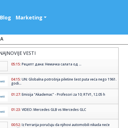
Blog
Marketing
JA
NAJNOVIJE VESTI
05:15:
Рецепт дана: Немачка салата од ...
04:15:
UN: Globalna potrošnja piletine šest puta veća nego 1961.
godi...
01:27:
Emisija "Akademac" - Profesori za 10; RTV1, 12.05 h
01:23:
VIDEO: Mercedes GLB vs Mercedes GLC
00:52:
Iz Ferrarija poručuju da njihovi automobili nikada neće