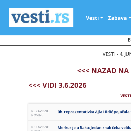
Vesti
Zabava
B
VESTI - 4. J
<<< NAZAD NA 
<<< VIDI 3.6.2026
VESTI
NEZAVISNE
Bh. reprezentativka Ajla Hidić pojačala 
NOVINE
NEZAVISNE
Merkur je u Raku: Jedan znak čeka velik
NOVINE