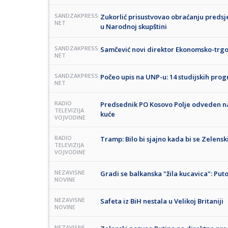
SANDZAKPRESS.
Zukorlić prisustvovao obraćanju preds
NET
u Narodnoj skupštini
SANDZAKPRESS.
Samčević novi direktor Ekonomsko-trgo
NET
SANDZAKPRESS.
Počeo upis na UNP-u: 14 studijskih pr
NET
RADIO
Predsednik PO Kosovo Polje odveden na
TELEVIZIJA
kuće
VOJVODINE
RADIO
Tramp: Bilo bi sjajno kada bi se Zelenski 
TELEVIZIJA
VOJVODINE
NEZAVISNE
Gradi se balkanska "žila kucavica": Put
NOVINE
NEZAVISNE
Safeta iz BiH nestala u Velikoj Britaniji
NOVINE
NEZAVISNE