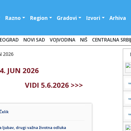
Razno
Region
Gradovi
Izvori
Arhiva
EOGRAD
NOVI SAD
VOJVODINA
NIŠ
CENTRALNA SRBI
UN 2026
4. JUN 2026
VIDI 5.6.2026 >>>
Čelik
a ljubav, drugi važna životna odluka