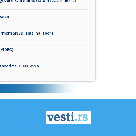
egovore: Odredimo datum i završimo rat
 vezu
formom SNSD izlazi na izbore
(VIDEO)
 zavod za 31.000 evra