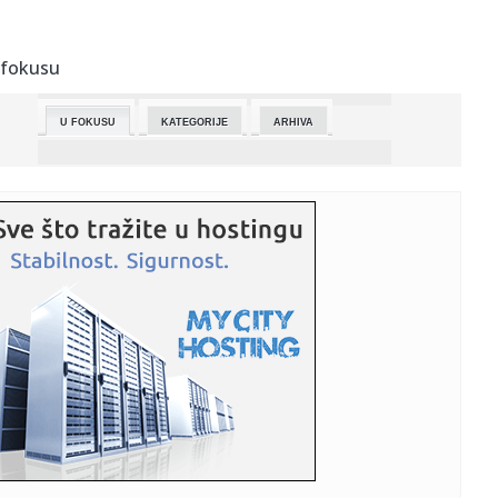
23:26:
Tajni eksperimenti Pentagona: Amerikanci testirali
"komarce ubice...
 fokusu
23:26:
Veliko istraživanje: Da li je bolje biti sam ili u vezi?
U FOKUSU
KATEGORIJE
ARHIVA
23:26:
DR Kongo: Potvrđen 71 novi slučaj ebole za 24 sata
23:25:
Mislio da je slomio prst, a otkrio da mu otkazuju bubrezi
(FOTO/V...
23:25:
Bizarna prevara žene (37): Glumila djevojčicu od 12
godina, htj...
23:25:
Četiri stvari koje djeca nikada ne opraštaju roditeljima
23:23:
Kako putovati odgovornije kada vam automobil nije
potreban svakog...
23:23:
Od Bitcoina do blockchaina: Ključni kripto termini i šta
znače
23:18:
KLOP NOVI TRENER REALA? Rikelme najavio bombu koja će