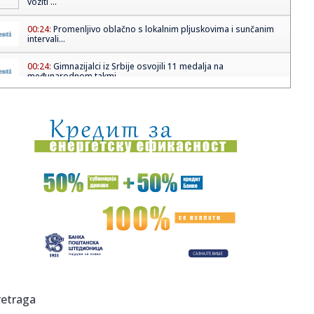
voziti ...
00:24:
Promenljivo oblačno s lokalnim pljuskovima i sunčanim
intervali...
00:24:
Gimnazijalci iz Srbije osvojili 11 medalja na
međunarodnom takmi...
00:20:
Dogodilo se na današnji datum, 6. jun
00:15:
VIDEO: Ferrari 812 Competizione na Autobanu
00:05:
ZVEZDA I PARTIZAN PUNE KASE: Evo koliko će večiti
zaraditi od S...
23:46:
BRANKO LAZIĆ PROGOVORIO: Bivši kapiten bez dlake na
jeziku o od...
23:32:
Ponuda za Suzuki S-Cross Automatic
23:26:
Težak udes kod Lopara, poginuo vozač
retraga