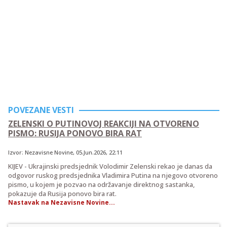
POVEZANE VESTI
ZELENSKI O PUTINOVOJ REAKCIJI NA OTVORENO
PISMO: RUSIJA PONOVO BIRA RAT
Izvor:
Nezavisne Novine
,
05.Jun.2026
, 22:11
KIJEV - Ukrajinski predsjednik Volodimir Zelenski rekao je danas da
odgovor ruskog predsjednika Vladimira Putina na njegovo otvoreno
pismo, u kojem je pozvao na održavanje direktnog sastanka,
pokazuje da Rusija ponovo bira rat.
Nastavak na Nezavisne Novine...