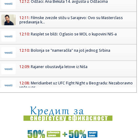
12:12:
Odžaci: Ana Bekuta 14. avgusta u Odžacima
12:11:
Filmske zvezde stižu u Sarajevo: Ovo su Masterclass
predavanja k...
12:10:
Rasplet se bliži: Oglasio se MOL o kupovini NIS-a
12:10:
Bolonja se "nameračila" na još jednog Srbina
12:09:
Rajaner obustavlja letove iz Niša
12:08:
Meridianbet uz UFC Fight Night u Beogradu: Nezaboravno
veče u pr...
12:07:
O poniznosti, opasnostima i odlukama u visinama: 'Ljudi
ne mogu o...
12:07:
Scena kao iz horor filma: Doktori izvodili zahvat nad
pacijentom ...
12:05:
Sombor: (FOTO) U Gradskom muzeju otvorena izložba
posvećena Jo...