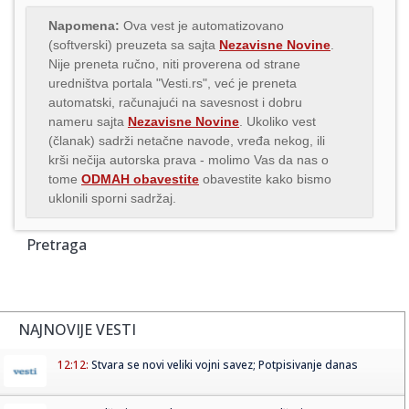
Napomena:
Ova vest je automatizovano
(softverski) preuzeta sa sajta
Nezavisne Novine
.
Nije preneta ručno, niti proverena od strane
uredništva portala "Vesti.rs", već je preneta
automatski, računajući na savesnost i dobru
nameru sajta
Nezavisne Novine
. Ukoliko vest
(članak) sadrži netačne navode, vređa nekog, ili
krši nečija autorska prava - molimo Vas da nas o
tome
ODMAH obavestite
obavestite kako bismo
uklonili sporni sadržaj.
Pretraga
NAJNOVIJE VESTI
12:12:
Stvara se novi veliki vojni savez; Potpisivanje danas