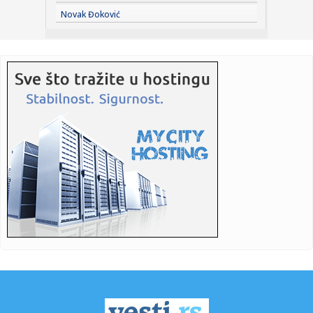
11:59:
Nova ekonomska dilema: Da li AI podiže cene?
Novak Đoković
11:59:
Bez vode delovi Novog Sada i Sremskih Karlovaca
11:59:
Vojno sposobni Ukrajinci će biti deportovani?
11:58:
Sombor: Dunav kod Bezdana na -163 centimetra
11:55:
Sitno se odbrojava do početka najveće fešte na Balkanu:
Sabor ...
11:55:
Čovek zbog kog je pola Ukrajine ustalo protiv Zelenskog:
"Znate ...
11:55:
Kula: Kula prvi put ugostila Olimpijadu trećeg doba
Zapadnobačk...
11:54:
Ispekcija zatvorila bazene Vladimira Tomovića posle
nastupa Tee ...
11:53:
Rusi besni na klub zbog Albanca koji je provocirao Srbe