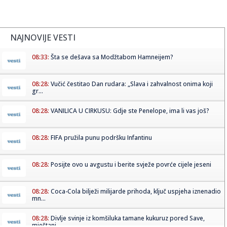
NAJNOVIJE VESTI
08:33:
Šta se dešava sa Modžtabom Hamneijem?
08:28:
Vučić čestitao Dan rudara: „Slava i zahvalnost onima koji
gr...
08:28:
VANILICA U CIRKUSU: Gdje ste Penelope, ima li vas još?
08:28:
FIFA pružila punu podršku Infantinu
08:28:
Posijte ovo u avgustu i berite svježe povrće cijele jeseni
08:28:
Coca-Cola bilježi milijarde prihoda, ključ uspjeha iznenadio
mn...
08:28:
Divlje svinje iz komšiluka tamane kukuruz pored Save,
mještani ...