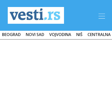
BEOGRAD
NOVI SAD
VOJVODINA
NIŠ
CENTRALNA 