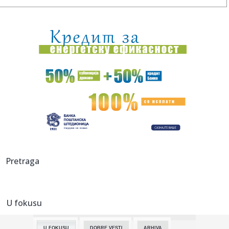
08:28:
Češki "Volklore" osvojio studentskog Oskara
08:28:
Eksplodirala plinska boca kod Doboja, gorjelo i nisko
rastinje
08:28:
Ema Heming otvoreno o životu uz Brusa Vilisa
08:28:
Gruzija u mraku: Treći put za dvije nedjelje
08:28:
Novo otkriće mijenja pogled na prvu vojnu supersilu svijeta
08:26:
Радосне вести из Бетаније, Нови Сад ...
Pretraga
08:24:
Šok za šokom u Montrealu! VIDEO
U fokusu
08:23:
Atentat u Rusiji; Čovek zadužen za "Vampira" dignut u
vazduh FO...
U FOKUSU
DOBRE VESTI
ARHIVA