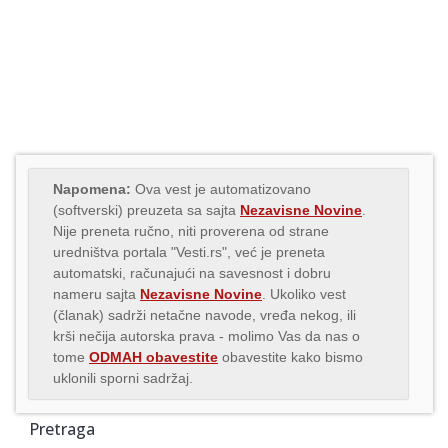
Napomena:
Ova vest je automatizovano
(softverski) preuzeta sa sajta
Nezavisne Novine
.
Nije preneta ručno, niti proverena od strane
uredništva portala "Vesti.rs", već je preneta
automatski, računajući na savesnost i dobru
nameru sajta
Nezavisne Novine
. Ukoliko vest
(članak) sadrži netačne navode, vređa nekog, ili
krši nečija autorska prava - molimo Vas da nas o
tome
ODMAH obavestite
obavestite kako bismo
uklonili sporni sadržaj.
Pretraga