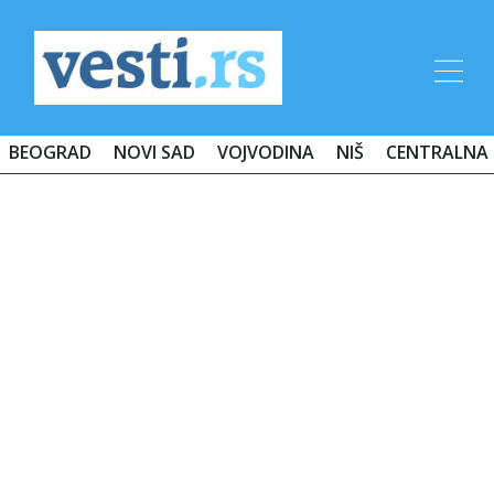
BEOGRAD
NOVI SAD
VOJVODINA
NIŠ
CENTRALNA 