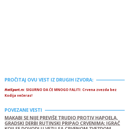
PROČITAJ OVU VEST IZ DRUGIH IZVORA:
HotSport.rs
: SIGURNO DA ĆE MNOGO FALITI: Crvena zvezda bez
Kodija večeras!
POVEZANE VESTI
MAKABI SE NIJE PREVIŠE TRUDIO PROTIV HAPOELA,
GRADSKI DERBI RUTINSKI PRIPAO CRVENIMA: IGRAČ
KOJI SE DOVODI U VEZU SA CRVENOM ZVEZDOM