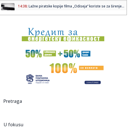
14:38:
Lažne piratske kopije filma „Odiseja“ koriste se za širenje...
14:38:
Savić pred Radnik: Nema lakih utakmica, želimo da
pokažemo na...
14:38:
Baba već na promociji "zapalio" navijače: "Ovde sam da
vratim P...
14:35:
Poster za film The Mummy zabranjen za spoljno
oglašavanje u Veli...
14:35:
Hitan sastanak u Nemačkoj; Dron sa eksplozivom koji je
napravio ...
14:25:
И опет – Медо, добро дошао у своју ...
14:27:
Iz saobraćaja isključeno 14 vozača u Južnobačkom okrugu
Pretraga
14:27:
Tramp javno odbio Zelenskog: Nema više raketa za vas,
potrebne s...
U fokusu
14:26:
Prvi put viđeni vrtlozi na Suncu: Naučnici rešavaju misteriju