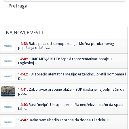
Pretraga
NAJNOVIJE VESTI
14:48:
Baba puca od samopuzdanja: Moćna poruka novog
pojačanja odušev...
14:46:
LUKIĆ MENJA KLUB: Srpski reprezentativac ostaje u
Engleskoj – ...
14:42:
FBI sprečio atentat na Mesija: Argentincu pretili bombama i
pu...
14:41:
Zaboravite prepune plaže – SUP daska je najbolji način da
pob...
14:40:
Rusi "melju": Ukrajina pronašla neočekivan način da spasi
fabr...
14:40:
"Kako sam ubedio Lebrona da dođe u Filadelfiju"