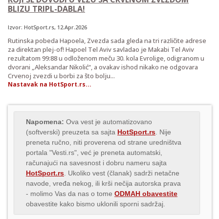
BLIZU TRIPL-DABLA!
Izvor:
HotSport.rs
, 12.Apr.2026
Rutinska pobeda Hapoela, Zvezda sada gleda na tri različite adrese
za direktan plej-of! Hapoel Tel Aviv savladao je Makabi Tel Aviv
rezultatom 99:88 u odloženom meču 30. kola Evrolige, odigranom u
dvorani „Aleksandar Nikolić“, a ovakav ishod nikako ne odgovara
Crvenoj zvezdi u borbi za što bolju...
Nastavak na HotSport.rs...
Napomena:
Ova vest je automatizovano
(softverski) preuzeta sa sajta
HotSport.rs
. Nije
preneta ručno, niti proverena od strane uredništva
portala "Vesti.rs", već je preneta automatski,
računajući na savesnost i dobru nameru sajta
HotSport.rs
. Ukoliko vest (članak) sadrži netačne
navode, vređa nekog, ili krši nečija autorska prava
- molimo Vas da nas o tome
ODMAH obavestite
obavestite kako bismo uklonili sporni sadržaj.