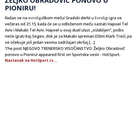
PIONIRU!
Našao se na
evroliga
škom meču! Gradski derbi u
Evroligi
igra se
večeras od 21.15, kada će se u odloženom meču sastati Hapoel Tel
Aviv i Makabi Tel Aviv. Hapoel u ovaj duel ulazi „oslabljen“, pošto
neće igrati Itaj Segev, dok je za Makabi spreman Džimi Klark Treći, pa
se očekuje još jedan veoma sadržajan okršaj […]
The post NJEGOVO TRENERSKO VISOČANSTVO: Željko Obradovič
ponovo u Pioniru! appeared first on Sportske vesti - HotSport.
Nastavak na HotSport.rs...