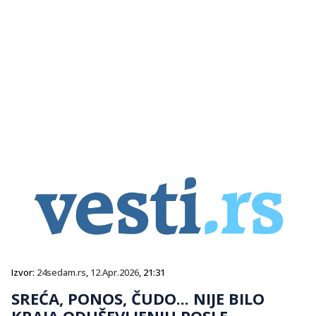
Izvor:
24sedam.rs
,
12.Apr.2026
, 21:31
SREĆA, PONOS, ČUDO... NIJE BILO
KRAJA ODUŠEVLJENJU POSLE