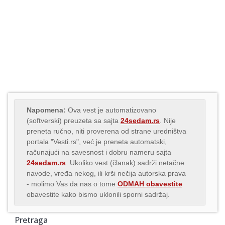
Napomena:
Ova vest je automatizovano
(softverski) preuzeta sa sajta
24sedam.rs
. Nije
preneta ručno, niti proverena od strane uredništva
portala "Vesti.rs", već je preneta automatski,
računajući na savesnost i dobru nameru sajta
24sedam.rs
. Ukoliko vest (članak) sadrži netačne
navode, vređa nekog, ili krši nečija autorska prava
- molimo Vas da nas o tome
ODMAH obavestite
obavestite kako bismo uklonili sporni sadržaj.
Pretraga