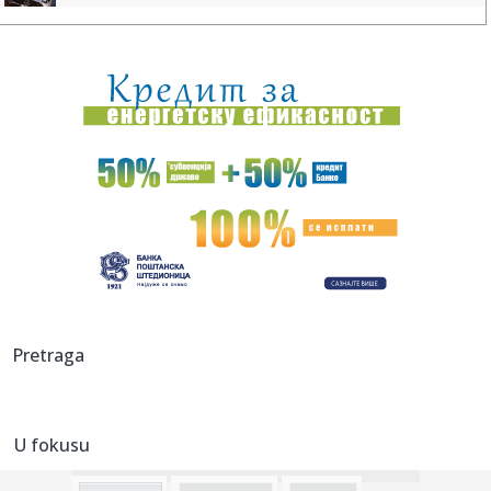
00:44:
Dogodilo se na današnji datum, 7. avgust
00:44:
Zvezda nastavlja tradiciju, opet časti najmlađe navijače
(FOTO...
00:34:
Nissan Qashqai e-Power prešao 1980 km s jednim
rezervoarom goriv...
00:29:
Evropa gori! Još jedan toplotni talas, cela Italija pod
crvenim ...
00:16:
Zelenski smenio ambasadore u još četiri države
00:09:
Humska konačno videla konkretan Partizan! Pogledajte
Pretraga
hajlajtse p...
00:05:
Roganović ne pomišlja na opuštanje: Uvek ima mesta za
napredak...
U fokusu
00:04:
Vukotić ne zna ko je Baba: "Vidim da ga svi hvale"