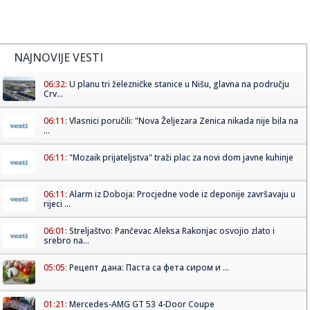
NAJNOVIJE VESTI
06:32:
U planu tri železničke stanice u Nišu, glavna na području
Crv...
06:11:
Vlasnici poručili: "Nova Željezara Zenica nikada nije bila na
...
06:11:
"Mozaik prijateljstva" traži plac za novi dom javne kuhinje
06:11:
Alarm iz Doboja: Procjedne vode iz deponije završavaju u
rijeci ...
06:01:
Streljaštvo: Pančevac Aleksa Rakonjac osvojio zlato i
srebro na...
05:05:
Рецепт дана: Паста са фета сиром и ...
01:21:
Mercedes-AMG GT 53 4-Door Coupe