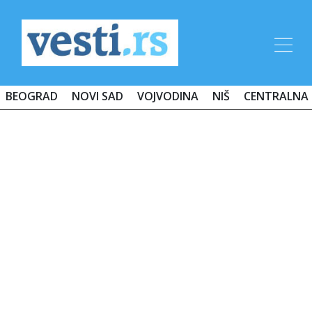
BEOGRAD
NOVI SAD
VOJVODINA
NIŠ
CENTRALNA 