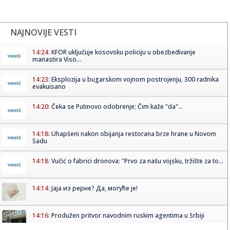
NAJNOVIJE VESTI
14:24:
KFOR uključuje kosovsku policiju u obezbeđivanje
manastira Viso...
14:23:
Eksplozija u bugarskom vojnom postrojenju, 300 radnika
evakuisano
14:20:
Čeka se Putinovo odobrenje; Čim kaže "da"...
14:18:
Uhapšeni nakon obijanja restorana brze hrane u Novom
Sadu
14:18:
Vučić o fabrici dronova: "Prvo za našu vojsku, tržište za to...
14:14:
Јаја из рерне? Да, могуће је!
14:16:
Produžen pritvor navodnim ruskim agentima u Srbiji