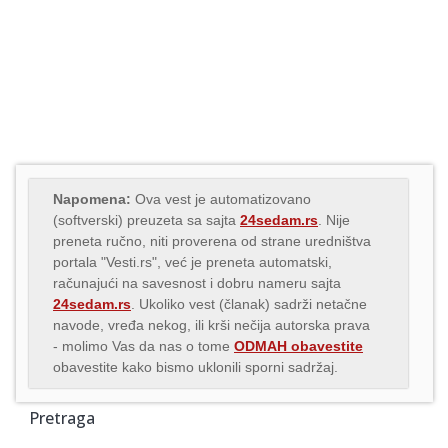
Napomena:
Ova vest je automatizovano
(softverski) preuzeta sa sajta
24sedam.rs
. Nije
preneta ručno, niti proverena od strane uredništva
portala "Vesti.rs", već je preneta automatski,
računajući na savesnost i dobru nameru sajta
24sedam.rs
. Ukoliko vest (članak) sadrži netačne
navode, vređa nekog, ili krši nečija autorska prava
- molimo Vas da nas o tome
ODMAH obavestite
obavestite kako bismo uklonili sporni sadržaj.
Pretraga