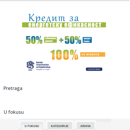
14:13:
Er Srbija uvodi letove iz Niša za Beč i Maltu
14:13:
Miletić: Problemi u zdravstvu nisu vezani za jedan grad,
svugde ...
14:12:
Vratio se iz Njemačke u BiH i nije požalio: Preporodio sam
se
14:12:
Mrlje od lubenice na majici su vam pokvarile dan? Uz ovaj
trik bi...
14:12:
Poznate plate igrača Makabija – Madar igra za 2 miliona,
Lundb...
14:12:
Banjalučki "Ćevap fest" od 1. do 14. septembra
Pretraga
14:12:
Monsun i tropski cikloni odnijeli 13 života na Filipinima
U fokusu
14:12:
Dječak iz BiH uspješno se oporavlja nakon ugradnje
vještačkog...
U FOKUSU
KATEGORIJE
ARHIVA