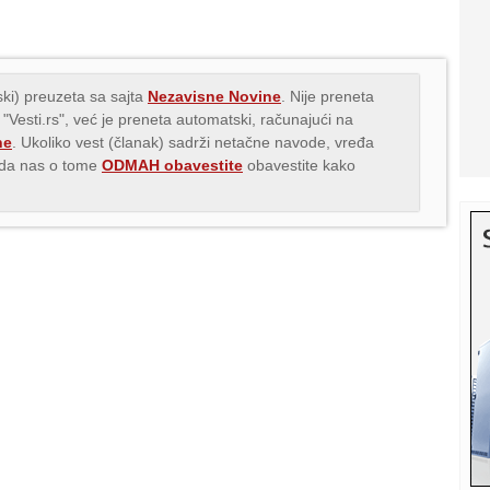
ki) preuzeta sa sajta
Nezavisne Novine
. Nije preneta
 "Vesti.rs", već je preneta automatski, računajući na
ne
. Ukoliko vest (članak) sadrži netačne navode, vređa
s da nas o tome
ODMAH obavestite
obavestite kako