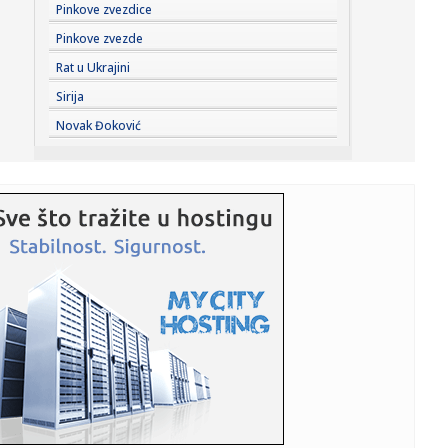
23:31:
Evo koliko je Mia Borisavljević starija od muža, Bojana
Pinkove zvezdice
Gruji...
Pinkove zvezde
23:28:
VIDEO: Test 2026 Cupra Born
Rat u Ukrajini
Sirija
23:27:
Nova pravila za upis nekretnina: Kuće preko 400 kvadrata
Novak Đoković
plaća...
23:24:
VOJVODINA UZ VRH, IMT PAO U ŠAPCU: Zukić i Sukačev
doneli tri ...
23:19:
Problem za Partizan pred revanš sa Tobolom
23:19:
Čukarički i Železničar saznali zašto je 2:0 najopasniji rezu...
23:16:
Dunav se povukao i otkrio jezive tajne iz dubine! Izronili
nacist...
23:08:
"Moskva će pasti"
23:00:
Roditelji, gledajte ko vam prilazi deci na plaži! Predatori
krij...