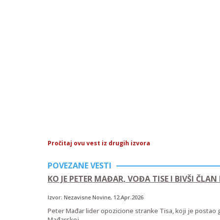
Pročitaj ovu vest iz drugih izvora
POVEZANE VESTI
KO JE PETER MAĐAR, VOĐA TISE I BIVŠI ČLAN 
Izvor:
Nezavisne Novine
, 12.Apr.2026
Peter Mađar lider opozicione stranke Tisa, koji je postao 
Mađarskoj.