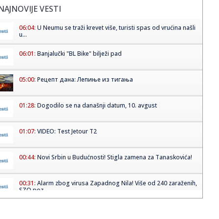
NAJNOVIJE VESTI
06:04:
U Neumu se traži krevet više, turisti spas od vrućina našli
u...
06:01:
Banjalučki "BL Bike" bilježi pad
05:00:
Рецепт дана: Лепиње из тигања
01:28:
Dogodilo se na današnji datum, 10. avgust
01:07:
VIDEO: Test Jetour T2
00:44:
Novi Srbin u Budućnosti! Stigla zamena za Tanaskovića!
00:31:
Alarm zbog virusa Zapadnog Nila! Više od 240 zaraženih,
SZO poz...
00:25:
Na prodaju Opel Senator B 3.0i CD koji je za više od 37
godina p...