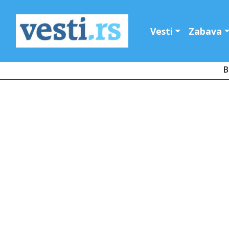
Vesti
Zabava
B