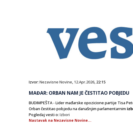
Izvor:
Nezavisne Novine
,
12.Apr.2026
, 22:15
MAĐAR: ORBAN NAM JE ČESTITAO POBJEDU
BUDIMPEŠTA - Lider mađarske opozicione partije Tisa Pete
Orban čestitao pobjedu na današnjim parlamentarnim
iz
Pogledaj vesti o:
Izbori
Nastavak na Nezavisne Novine...