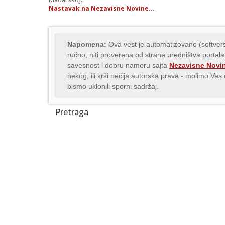
Nastavak na Nezavisne Novine...
Napomena:
Ova vest je automatizovano (softvers
ručno, niti proverena od strane uredništva portala
savesnost i dobru nameru sajta
Nezavisne Novi
nekog, ili krši nečija autorska prava - molimo Va
bismo uklonili sporni sadržaj.
Pretraga