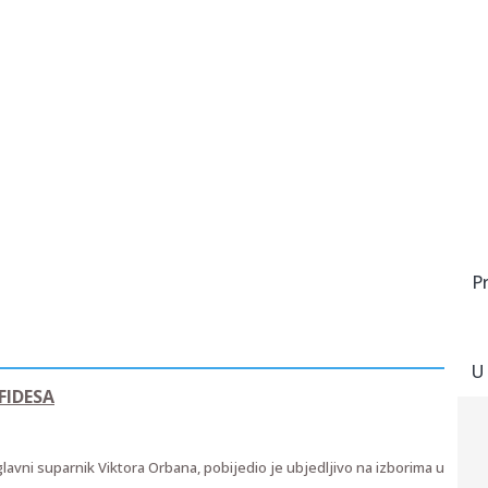
P
U
FIDESA
glavni suparnik Viktora Orbana, pobijedio je ubjedljivo na izborima u