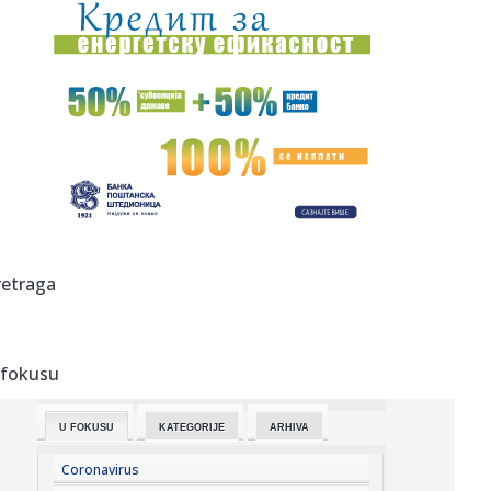
00:01:
Na današnji dan, 10. avgust
00:01:
On će biti pomoćnik predsednika SAD u Beloj kući
23:58:
Petnaestogodišnjakinja osumnjičena za napad na devojku
(18): Pr...
23:57:
Markes posle sedmog mesta: "Dovoljno sam se borio u
karijeri"
23:53:
DRAGOJEVIĆ BAŠ NEMA SREĆE: Penal, žuti karton i kraj već
retraga
na ...
23:46:
Trabzonu porasli apetiti – Salahu dovode bivšeg saigrača
iz L...
 fokusu
23:45:
Rusi se povlače; Posle 18 meseci pao dogovor
U FOKUSU
KATEGORIJE
ARHIVA
23:36:
Mika Hakinen upozorio Meklaren
Coronavirus