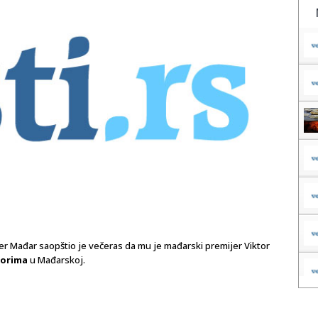
r Mađar saopštio je večeras da mu je mađarski premijer Viktor
borima
u Mađarskoj.