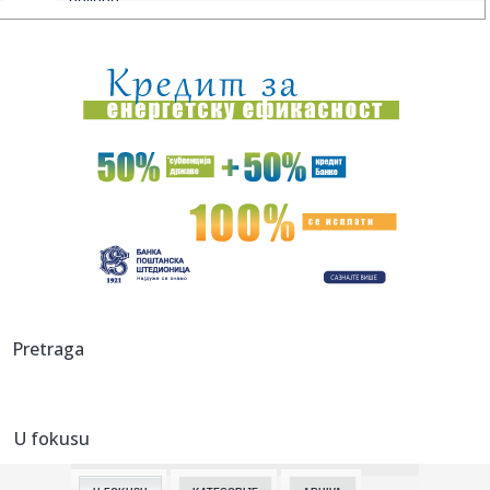
poljopri...
17:59:
Zvijer uhvaćena na Bilećkom jezeru! Dugačak 2 metra, težak
50...
17:59:
Evakuisano 20.000 ljudi zbog šumskog požara
17:51:
Nova medalja za Srbiju
17:47:
Iran se povukao?
17:45:
Steve Hackett i Steve Rothery objavili video za „Red Dragon“
...
17:45:
Turistima zasmetala kravlja zvona, gradonačelnik
Pretraga
odgovorio da se...
17:43:
Prva poseta Zelenskog Beogradu: Najava jačanja saradnje
Srbije i...
U fokusu
17:42:
U Crnoj Gori zaplijenjeno 38 kilograma marihuana