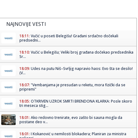
NAJNOVIJE VESTI
18:11:
Vučić u poseti Belegišu! Građani srdačno dočekali
predsedni...
18:10:
Vučić u Belegišu; Veliki broj građana dočekao predsednika
Sr...
18:09:
Udes na putu Niš–Svrljig napravio haos: Evo šta se desilo!
(V...
18:07:
"Vembanjama je presudan u reketu, mora fizički da se
pripremi"
18:05:
OTKRIVEN UZROK SMRTI BRENDONA KLARKA: Posle skoro
tri meseca stig...
18:01:
Ako redovno trenirate, evo zašto bi sauna mogla da
postane deo v...
18:01:
I Kokanović u nemilosti blokadera; Planiran za ministra