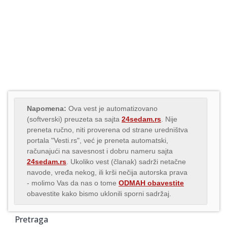
Napomena:
Ova vest je automatizovano
(softverski) preuzeta sa sajta
24sedam.rs
. Nije
preneta ručno, niti proverena od strane uredništva
portala "Vesti.rs", već je preneta automatski,
računajući na savesnost i dobru nameru sajta
24sedam.rs
. Ukoliko vest (članak) sadrži netačne
navode, vređa nekog, ili krši nečija autorska prava
- molimo Vas da nas o tome
ODMAH obavestite
obavestite kako bismo uklonili sporni sadržaj.
Pretraga