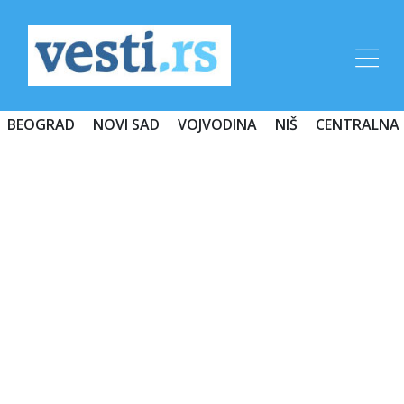
BEOGRAD
NOVI SAD
VOJVODINA
NIŠ
CENTRALNA 