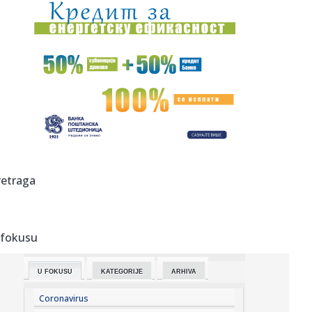
11:56:
Oglasio se MUP: Građanima Srbije upućen apel
11:55:
ZVEZDA OTVARA VRATA ZA ODLAZAK: Moskovska
Lokomotiva želi vezist...
11:53:
Ajkule okružile Gastoza i Anđelu: Rijaliti par objavio slike
sa...
11:50:
Predsjednik Ukrajine u posjeti Beogradu
11:49:
Da li je zbog lekova potrebno prekinuti dojenje i koji su
retraga
dozvolj...
11:45:
Strašan sudar vozova u Hrvatskoj: Teretni udario u
putnički; Im...
 fokusu
11:44:
Veštačka inteligencija određivala broj bodova – Crna Gora
u ...
U FOKUSU
KATEGORIJE
ARHIVA
11:38:
Hrvatska na udaru novog toplotnog talasa: Crveno
upozorenje za tr...
Coronavirus