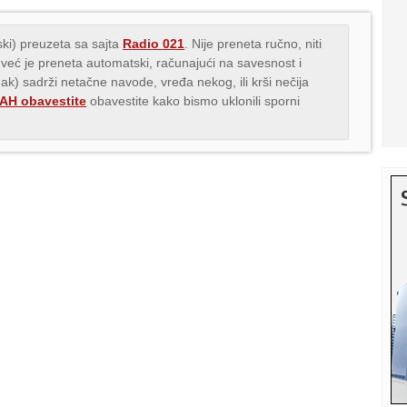
ki) preuzeta sa sajta
Radio 021
. Nije preneta ručno, niti
 već je preneta automatski, računajući na savesnost i
nak) sadrži netačne navode, vređa nekog, ili krši nečija
H obavestite
obavestite kako bismo uklonili sporni