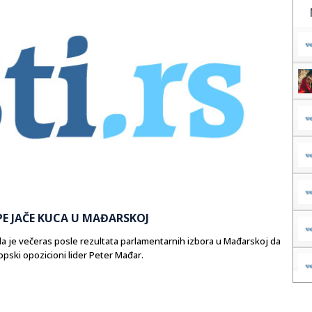
PE JAČE KUCA U MAĐARSKOJ
la je večeras posle rezultata parlamentarnih izbora u Mađarskoj da
opski opozicioni lider Peter Mađar.