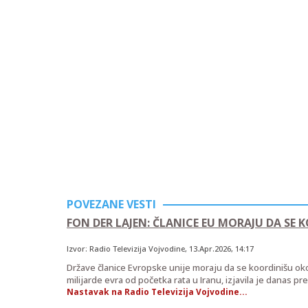
POVEZANE VESTI
FON DER LAJEN: ČLANICE EU MORAJU DA SE 
Izvor:
Radio Televizija Vojvodine
,
13.Apr.2026
, 14:17
Države članice Evropske unije moraju da se koordinišu oko
milijarde evra od početka rata u Iranu, izjavila je danas 
Nastavak na Radio Televizija Vojvodine...