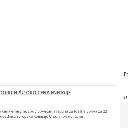
P
KOORDINIŠU OKO CENA ENERGIJE
U
 cena energije, zbog povećanja računa za fosilna goriva za 22
predsednica Evropske komisije Ursula fon der Lajen.