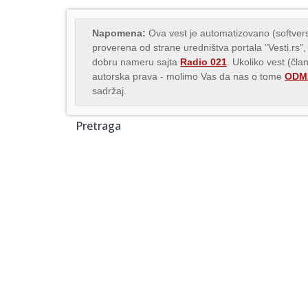
Napomena:
Ova vest je automatizovano (softvers
proverena od strane uredništva portala "Vesti.rs",
dobru nameru sajta
Radio 021
. Ukoliko vest (čla
autorska prava - molimo Vas da nas o tome
ODMA
sadržaj.
Pretraga