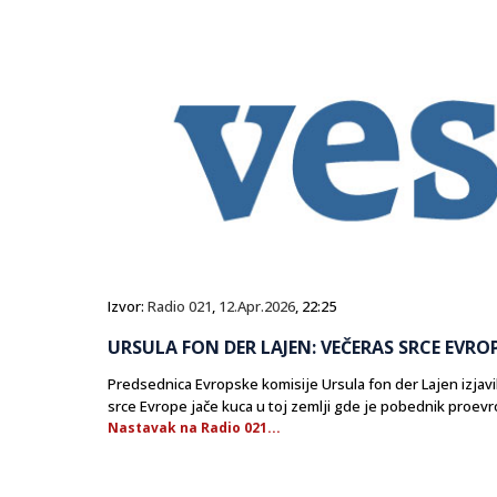
Izvor:
Radio 021
,
12.Apr.2026
, 22:25
URSULA FON DER LAJEN: VEČERAS SRCE EVRO
Predsednica Evropske komisije Ursula fon der Lajen izjavi
srce Evrope jače kuca u toj zemlji gde je pobednik proevr
Nastavak na Radio 021...