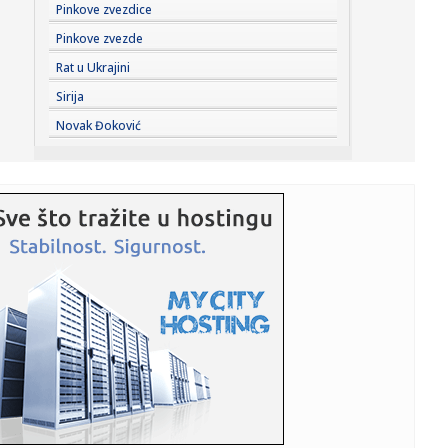
11:36:
EXPO karavan sutra stiže u Kragujevac
Pinkove zvezdice
Pinkove zvezde
11:33:
Zagrađanin: Glavni odbor SPS jednoglasno podržao
Rat u Ukrajini
Dačića o sam...
Sirija
11:32:
Novi napad blokadera: Čanak izneo sramne uvrede
Novak Đoković
upućene SPC i p...
11:32:
Buna u FIFA sve veća: "Poverenje je izgubljeno"
11:31:
Denver kao da radi protiv Jokića: Nikola ostao bez velike
podr...
11:31:
TRAGEDIJA KOJA JE POTRESLA NBA: Poznat uzrok smrti
NBA košarka...
11:30:
Jovana brutalno pecnula Dragana nakon veridbe:
"Poklanjam mu titu...
11:28:
U požaru u Gornjem Milanovcu izgorela kompletna kuća
šestočla...
11:26:
Novak Đoković otvorio dušu: "Taj poraz me uništio"