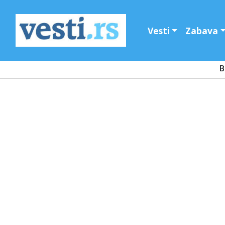
Vesti
Zabava
B