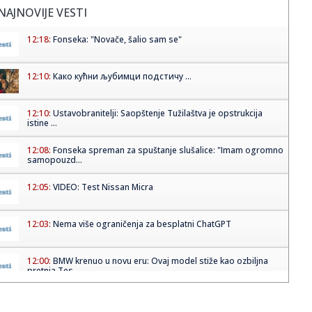
NAJNOVIJE VESTI
12:18:
Fonseka: "Novače, šalio sam se"
12:10:
Како кућни љубимци подстичу ...
12:10:
Ustavobranitelji: Saopštenje Tužilaštva je opstrukcija
istine ...
12:08:
Fonseka spreman za spuštanje slušalice: "Imam ogromno
samopouzd...
12:05:
VIDEO: Test Nissan Micra
12:03:
Nema više ograničenja za besplatni ChatGPT
12:00:
BMW krenuo u novu eru: Ovaj model stiže kao ozbiljna
pretnja Tes...
12:00:
Senat SAD izglasao najdrastičniji paket sankcija za Rusiju:
Tram...