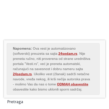
Napomena:
Ova vest je automatizovano
(softverski) preuzeta sa sajta
24sedam.rs
. Nije
preneta ručno, niti proverena od strane uredništva
portala "Vesti.rs", već je preneta automatski,
računajući na savesnost i dobru nameru sajta
24sedam.rs
. Ukoliko vest (članak) sadrži netačne
navode, vređa nekog, ili krši nečija autorska prava
- molimo Vas da nas o tome
ODMAH obavestite
obavestite kako bismo uklonili sporni sadržaj.
Pretraga