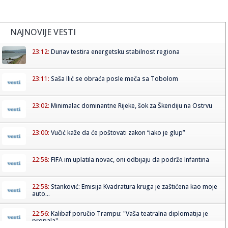
NAJNOVIJE VESTI
23:12:
Dunav testira energetsku stabilnost regiona
23:11:
Saša Ilić se obraća posle meča sa Tobolom
23:02:
Minimalac dominantne Rijeke, šok za Škendiju na Ostrvu
23:00:
Vučić kaže da će poštovati zakon “iako je glup”
22:58:
FIFA im uplatila novac, oni odbijaju da podrže Infantina
22:58:
Stanković: Emisija Kvadratura kruga je zaštićena kao moje
auto...
22:56:
Kalibaf poručio Trampu: "Vaša teatralna diplomatija je
propala"