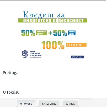
22:52:
Rekordne temperature mijenjaju život širom Evrope: Požari,
su...
22:51:
Najavljen električni Ford Fathom
22:50:
Nizak nivo Dunava otkrio most rimskog cara Konstantina!
Priroda p...
22:49:
Štab za vanredne situacije: U većem delu Srbije nema
restrikcij...
22:46:
Nazire se katastrofa; Kijev kriv za sve? FOTO/VIDEO
22:43:
NUNS: Osuđujemo zastrašivanje redakcije A1tv iz Novog
Pretraga
Pazara
22:43:
Slovačka izmerila rekordnu temperaturu od 42,2 stepena
Celzijusa
U fokusu
22:39:
Sad VAR nema šta da traži – pogodio Zubairu VIDEO
U FOKUSU
KATEGORIJE
ARHIVA