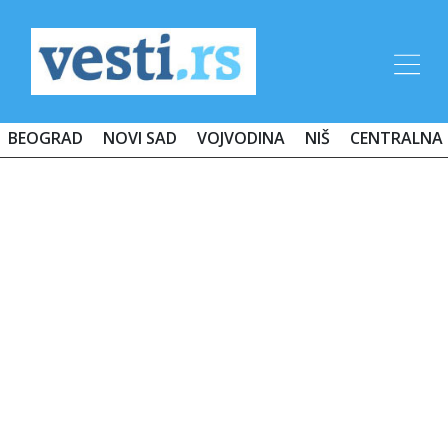
BEOGRAD
NOVI SAD
VOJVODINA
NIŠ
CENTRALNA 