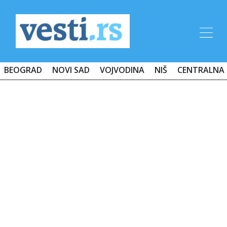
BEOGRAD
NOVI SAD
VOJVODINA
NIŠ
CENTRALNA 