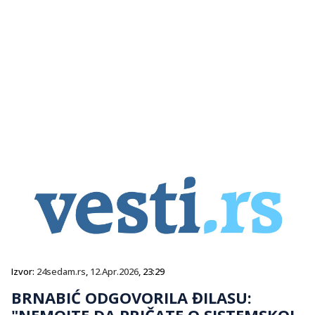
Izvor:
24sedam.rs
,
12.Apr.2026
, 23:29
BRNABIĆ ODGOVORILA ĐILASU:
"NEMOJTE DA PRIČATE O SISTEMSKOJ