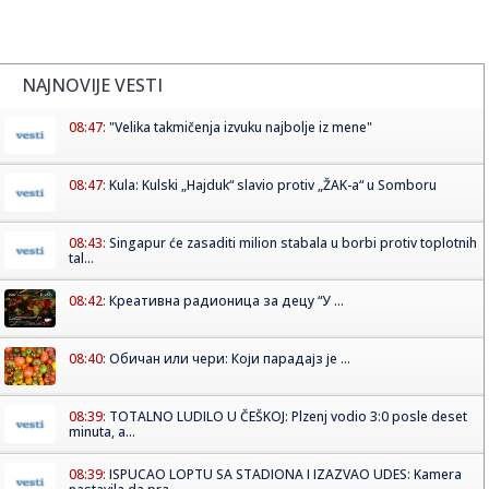
NAJNOVIJE VESTI
08:47:
"Velika takmičenja izvuku najbolje iz mene"
08:47:
Kula: Kulski „Hajduk“ slavio protiv „ŽAK-a“ u Somboru
08:43:
Singapur će zasaditi milion stabala u borbi protiv toplotnih
tal...
08:42:
Креативна радионица за децу “У ...
08:40:
Обичан или чери: Који парадајз је ...
08:39:
TOTALNO LUDILO U ČEŠKOJ: Plzenj vodio 3:0 posle deset
minuta, a...
08:39:
ISPUCAO LOPTU SA STADIONA I IZAZVAO UDES: Kamera