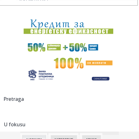
nastavila da pra...
08:39:
Odžaci: Đaković i Beriša posetili „Tortijadu“ u Laliću
08:38:
Jeziv napad u Beogradu: Devojka (18) povređena nožem!
08:38:
Сајам екологије на Новосадском ...
08:37:
Leto se ne predaje, i narednih dana sunčano i veoma toplo
08:35:
On je zvanično najbolji mladi trubač u Guči: "Nastaviću da
ra...
08:33:
Vučić danas obilazi radove na rekonstrukciji Starog
Pretraga
železničk...
08:33:
Osumnjičeni za pucnjavu na policiju i krađu vozila na auto-
putu...
U fokusu
08:33:
VIDEO: Južnokorejska letelica snimila krater koji je raketa
Spac...