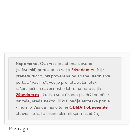
Napomena:
Ova vest je automatizovano
(softverski) preuzeta sa sajta
24sedam.rs
. Nije
preneta ručno, niti proverena od strane uredništva
portala "Vesti.rs", već je preneta automatski,
računajući na savesnost i dobru nameru sajta
24sedam.rs
. Ukoliko vest (članak) sadrži netačne
navode, vređa nekog, ili krši nečija autorska prava
- molimo Vas da nas o tome
ODMAH obavestite
obavestite kako bismo uklonili sporni sadržaj.
Pretraga