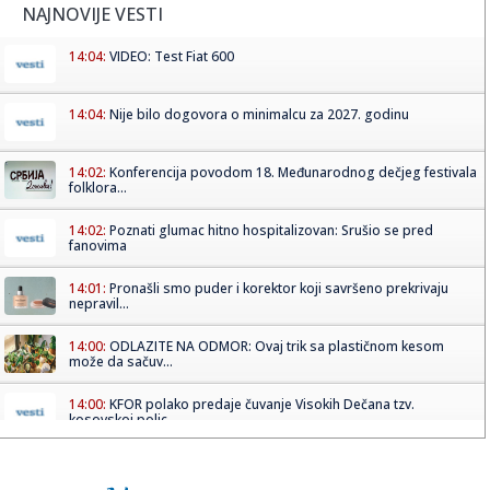
NAJNOVIJE VESTI
14:04:
VIDEO: Test Fiat 600
14:04:
Nije bilo dogovora o minimalcu za 2027. godinu
14:02:
Konferencija povodom 18. Međunarodnog dečjeg festivala
folklora...
14:02:
Poznati glumac hitno hospitalizovan: Srušio se pred
fanovima
14:01:
Pronašli smo puder i korektor koji savršeno prekrivaju
nepravil...
14:00:
ODLAZITE NA ODMOR: Ovaj trik sa plastičnom kesom
može da sačuv...
14:00:
KFOR polako predaje čuvanje Visokih Dečana tzv.
kosovskoj polic...
14:00:
Vučić poručio Kurtiju: "Hegemonistički ciljevi? Srbija čuva ...