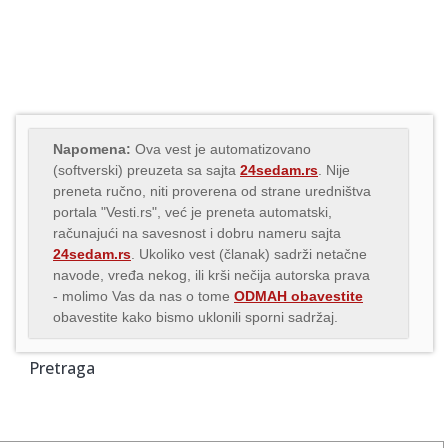
Napomena:
Ova vest je automatizovano
(softverski) preuzeta sa sajta
24sedam.rs
. Nije
preneta ručno, niti proverena od strane uredništva
portala "Vesti.rs", već je preneta automatski,
računajući na savesnost i dobru nameru sajta
24sedam.rs
. Ukoliko vest (članak) sadrži netačne
navode, vređa nekog, ili krši nečija autorska prava
- molimo Vas da nas o tome
ODMAH obavestite
obavestite kako bismo uklonili sporni sadržaj.
Pretraga