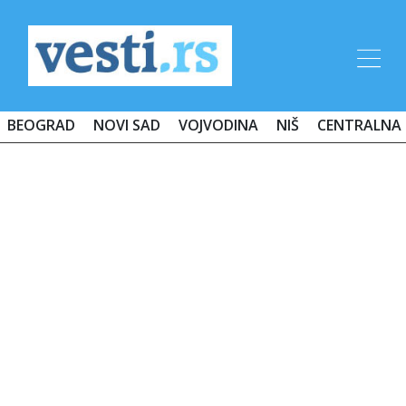
BEOGRAD
NOVI SAD
VOJVODINA
NIŠ
CENTRALNA 