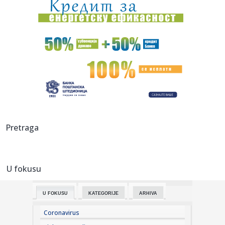
14:00:
Opšta bolnica u Senti dobija novo krilo: Investicija 1,5
milijar...
14:00:
Pozdrav novom valu: Koncert u Tvornici kulture 5. rujna
13:58:
Svi ovo bacaju, a on sakuplja i mlati pare: Penzioner svakog
vike...
13:57:
Predsednik ukrajinskog parlamentarnog odbora
objašnjava zašto U...
13:56:
Vučić u Priboju: Nastavićemo da obezbeđujemo posao za
Pretraga
FAP
13:53:
ASVEL SE OGLASIO POSLE ZVEZDINE BOMBE: Francuzi
konačno potvrdil...
U fokusu
13:47:
EU pred pravim kolapsom; Slede deportacije; "Vruć
krompir" preba...
U FOKUSU
KATEGORIJE
ARHIVA
13:44:
Uskoro ističe rok za plaćanje poreza na imovinu za treći
kvart...
Coronavirus