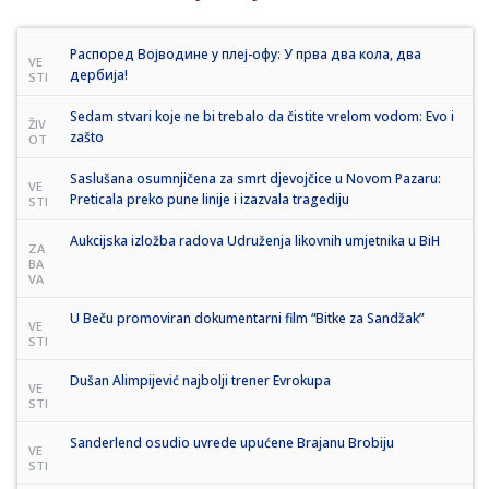
Распоред Војводине у плеј-офу: У прва два кола, два
VE
дербија!
STI
Sedam stvari koje ne bi trebalo da čistite vrelom vodom: Evo i
ŽIV
zašto
OT
Saslušana osumnjičena za smrt djevojčice u Novom Pazaru:
VE
Preticala preko pune linije i izazvala tragediju
STI
Aukcijska izložba radova Udruženja likovnih umjetnika u BiH
ZA
BA
VA
U Beču promoviran dokumentarni film “Bitke za Sandžak”
VE
STI
Dušan Alimpijević najbolji trener Evrokupa
VE
STI
Sanderlend osudio uvrede upućene Brajanu Brobiju
VE
STI