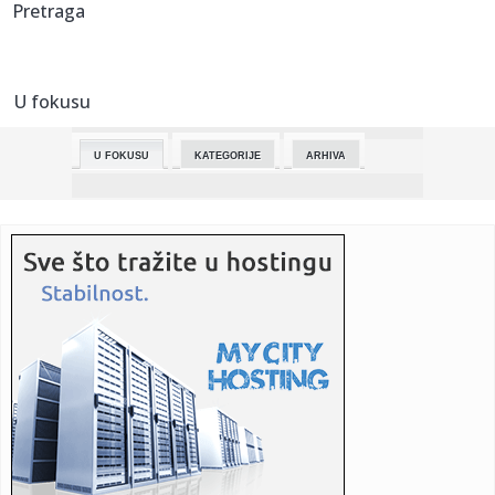
Pretraga
00:06:
Vrede kao suvo zlato: Svi bacamo kore od banane, a oni na
njima z...
U fokusu
00:02:
Veliki hit Jelene Rozge nakon 15 godina dobiće svoj spot
U FOKUSU
KATEGORIJE
ARHIVA
00:02:
Ovo cvijeće uspijeva na najvećoj vrućini: Raste kao ludo i ne
...
23:58:
Liga šampiona: Atletiko izbacio Barsu, PSŽ uvjerljivo do
polufi...
23:55:
Najavljen novi Nissan Skyline
23:46:
MATEUS NA KORAK OD ISTORIJE: Zvezdin čuvar mreže juri
jubilej p...
23:45:
Oglasio se RHMZ: Otkriveno šta nas čeka večeras, evo
dokad će...
23:30:
Pevačica (41) preminula posle teške bolesti, muž je ostavio
us...