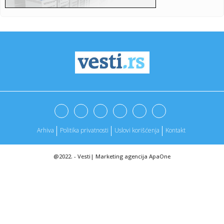
23:28:
Prvi snimci iz kafića u kojem je izrešetan Krsto Vujić zvani "...
23:20:
Nissan ima novu strategiju
23:17:
DEMEBELE OSVOJIO „ENFILD“: Liverpul napadao, PSŽ kaznio
i ot...
23:15:
Bez struje u sredu u deset ulica
23:08:
ATLETIKO PREŽIVEO I IZBACIO BARSELONU: Greške u
odbrani skupo k...
Arhiva
Politika privatnosti
Uslovi korišćenja
Kontakt
23:04:
Barsa se oprostila od Lige šampiona, PSŽ nokautirao
Liverpul!
@2022. -
Vesti
|
Marketing agencija
ApaOne
23:03:
Pripadnik škaljarskog klana teško ranjen u pucnjavi u
Barseloni
23:01:
Kompletna promena režima saobraćaja u Bulevaru
despota Stefana:...