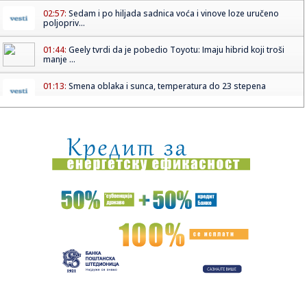
02:57:
Sedam i po hiljada sadnica voća i vinove loze uručeno
poljopriv...
01:44:
Geely tvrdi da je pobedio Toyotu: Imaju hibrid koji troši
manje ...
01:13:
Smena oblaka i sunca, temperatura do 23 stepena
01:08:
MINI Countryman Vagabund
00:48:
Stiže i novi Nissan Xterra
00:44:
Kecmanović stao nadomak senzacije u Minhenu! Srbinu
izmakao skal...
00:30:
Tramp vodi sina u Kinu: Erik uz oca na važnoj misiji!
00:15:
Francuska na nogama: Političari besni zbog dolaska Kanjea
Vesta,...
00:13:
Dogodilo se na današnji datum, 15. april