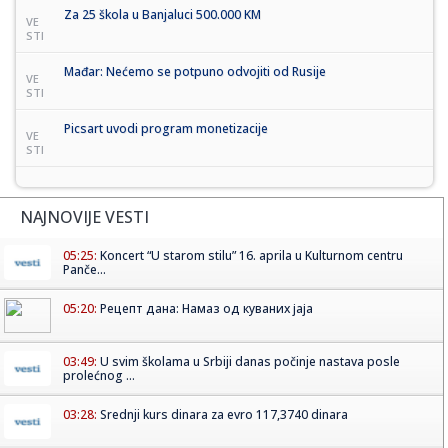
Za 25 škola u Banjaluci 500.000 KM
VE
STI
Mađar: Nećemo se potpuno odvojiti od Rusije
VE
STI
Picsart uvodi program monetizacije
VE
STI
NAJNOVIJE VESTI
05:25:
Koncert “U starom stilu” 16. aprila u Kulturnom centru
Panče...
05:20:
Рецепт дана: Намаз од куваних јаја
03:49:
U svim školama u Srbiji danas počinje nastava posle
prolećnog ...
03:28:
Srednji kurs dinara za evro 117,3740 dinara