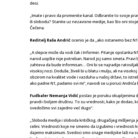
desi.
„Imate i pravo da promenite kanal. Odbranite to svoje pra
ili slobodu? Stanite uz nezavisne medije, kao što oni stoje 
Čečena.
Reditelj Raša Andrić
ocenio je da „ako ostanemo bez N1 
„A slepce može da vodi čak i Informer. Pitanje opstanka N1
narod uopšte nije potreban. Narod joj samo smeta. Pravi b
zahteva da bude informisan… Oni bi se najradije ratosiljal
visokoj nozi. Doduše, živeli bi u blatu i mulju, ali na visok
obzirom na kvalitet vode i vazduha u našoj državi, to ist
ako padne N1, padamo svi mi“, navodi se u poruci Andrića 
Fudbaler Nemanja Vidić
poslao je poruku okupljenima da 
pravdi i boljem društvu. To su vrednosti, kako je dodao, koj
svedočimo svi zajedno već dugo“.
„Sloboda medija i sloboda kritičkog, drugačijeg mišljenja 
celini. Vrednosti koje ne smemo da izgubimo i vrednost
dajemo maksimum. Svedoci smo snage medijske laži na svak