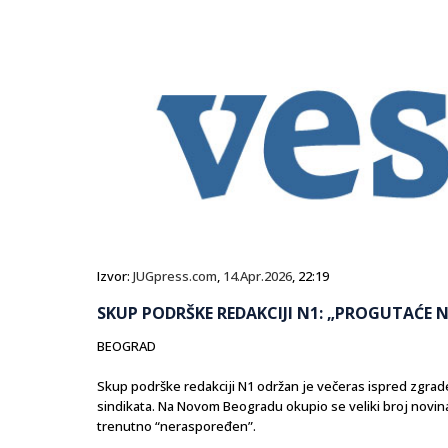
Izvor:
JUGpress.com
,
14.Apr.2026
, 22:19
SKUP PODRŠKE REDAKCIJI N1: „PROGUTAĆE N
BEOGRAD
Skup podrške redakciji N1 održan je večeras ispred zgrade 
sindikata. Na Novom Beogradu okupio se veliki broj novinara
trenutno “neraspoređen”.