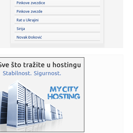
21:31:
Fonseka: "Đoković je sve stariji – zato to predlaže"
Pinkove zvezdice
Pinkove zvezde
21:25:
VIDEO: Test Jeep Compass
Rat u Ukrajini
Sirija
21:21:
Vučić otkrio o čemu će razgovarati sa Zelenskim: Evropski
Novak Đoković
put...
21:20:
Salah: "Prvi put u životu da sam doživeo ovako nešto"
VIDEO
21:20:
Kratka kosa zahteva pravi sprej – evo kako da ga
izaberete
21:16:
Novine: "Potresni simbol srpskog stradanja"; "Atomima
ciljaju Kin...
21:09:
Zelenski smijenio i ambasadore u Hrvatskoj i Crnoj Gori, u
subotu...
21:09:
Zašto instinktivno stišavamo radio kada tražimo adresu ili
se ...
21:09:
Vučić: Što me Helez više napada, sve više mi raste ugled u
B...