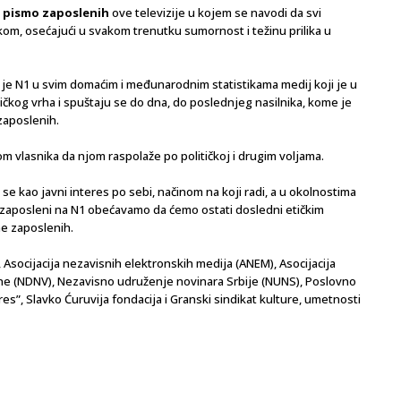
a
pismo zaposlenih
ove televizije u kojem se navodi da svi
om, osećajući u svakom trenutku sumornost i težinu prilika u
 je N1 u svim domaćim i međunarodnim statistikama medij koji je u
itičkog vrha i spuštaju se do dna, do poslednjeg nasilnika, kome je
zaposlenih.
m vlasnika da njom raspolaže po političkoj i drugim voljama.
se kao javni interes po sebi, načinom na koji radi, a u okolnostima
 zaposleni na N1 obećavamo da ćemo ostati dosledni etičkim
ime zaposlenih.
, Asocijacija nezavisnih elektronskih medija (ANEM), Asocijacija
ne (NDNV), Nezavisno udruženje novinara Srbije (NUNS), Poslovno
res”, Slavko Ćuruvija fondacija i Granski sindikat kulture, umetnosti