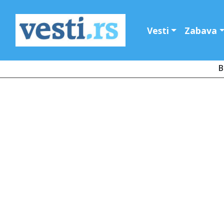
Vesti
Zabava
B