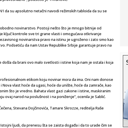
 N1 da su apsolutno netačni navodi režimskih tabloida da su se
lobodno novinarstvo. Postoji nešto što je mnogo bitnije od
e ključ kontrole sve tri grane vlasti i omogućava otkrivanje
nezavisnog novinarstva pravo na istinu je ugroženo i zato smo kao
vo. Podsetiću da nam Ustav Republike Srbije garantuje pravo na
 došla da brani ovo malo svetlosti i istine koja nam je ostala i koja
om profesionalnom etikom koju novinar mora da ima. Oni nam donose
N1 i Nova vlast hoće da ugasi, hoće da unište, hoće da zamrače, kao
 onim što je vredno. Bahata vlast gazi zakone i istine, maskiranim
ju ovaj narod na poslušnost i na poniženje”, ocenila je Sablić.
ečena, Stevana Dojčinovića, Tamare Skrozze, reditelja Raše
istojni ljudi, da prenesu šta se zaista događa i da to urade čim se