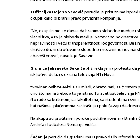
Tužiteljka Bojana Savović
poručila je prisutnima ispred
okupili kako bi branili pravo privatnih kompanija.
“Ne, okupili smo se danas da branimo slobodne medije i s
vlasništva, a to je sloboda medija. Nezavisno novinarstvo j
nepravilnosti i veću transparentnost i odgovornost. Bez 
društvo dužni da očuvamo slobodno i nezavisno novinarst
obaveštenost”, navela je Savović.
Glumica Jelisaveta Seka Sablić
rekla je na protestu da je
isključivo dolazi s ekrana televizija N1 i Nova.
“Novinari ovih televizija su mladi, obrazovani, sa čvrst
ono što nama treba, a to je istina. Tu svetlost televizija 
što rade sa kulturom, sa fakultetima, sa studentima i svim
batinašima i plaćenicima zastrašuju i pokušavaju da dresira
Na skupu su pročitane i poruke podrške novinara Branka Č
Andrića i fudbalera Nemanje Vidića.
Čečen
je poručio da građani imaju pravo da ih informišu pr