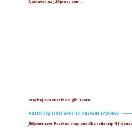
Nastavak na JUGpress.com...
Pročitaj ovu vest iz drugih izvora
PROČITAJ OVU VEST IZ DRUGIH IZVORA:
JUGpress.com
: Poziv na skup podrške redakciji N1, danas