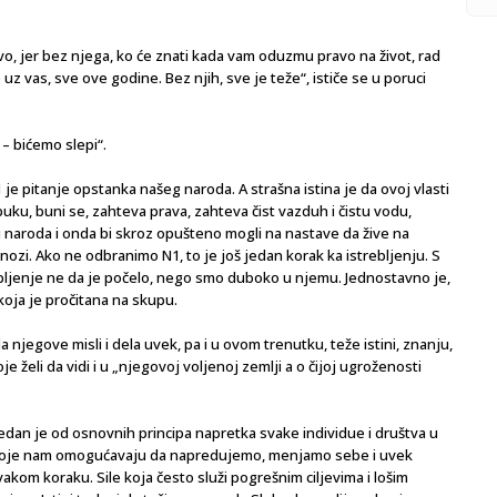
vo, jer bez njega, ko će znati kada vam oduzmu pravo na život, rad
uz vas, sve ove godine. Bez njih, sve je teže“, ističe se u poruci
– bićemo slepi“.
 je pitanje opstanka našeg naroda. A strašna istina je da ovoj vlasti
uku, buni se, zahteva prava, zahteva čist vazduh i čistu vodu,
i naroda i onda bi skroz opušteno mogli na nastave da žive na
oj nozi. Ako ne odbranimo N1, to je još jedan korak ka istrebljenju. S
rebljenje ne da je počelo, nego smo duboko u njemu. Jednostavno je,
koja je pročitana na skupu.
njegove misli i dela uvek, pa i u ovom trenutku, teže istini, znanju,
e želi da vidi i u „njegovoj voljenoj zemlji a o čijoj ugroženosti
jedan je od osnovnih principa napretka svake individue i društva u
i koje nam omogućavaju da napredujemo, menjamo sebe i uvek
om koraku. Sile koja često služi pogrešnim ciljevima i lošim