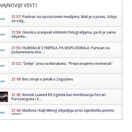
NAJNOVIJE VESTI
21:57:
Pavlović na opozicionim medijima: Mali je u pravu, Srbija
se odg...
21:56:
Glumicu ucenjivali intimnim fotografijama, pa ih je sama
objavila...
21:55:
HUMSKA JE STREPELA, PA EKSPLODIRALA: Partizan na
poluvremenu ima ...
21:52:
"Delije" zovu na Marakanu: "Prepoznajemo momenat"
21:49:
Bez struje u petak u Zagužanu
21:45:
Kineski Luxeed RX izgleda kao kombinacija Ferrari
Purosanguea i X...
21:43:
Madona i Kajli Minog objavljuju prvu zajedničku pesmu
VIDEO
21:43:
Demba Sek se iskupio u Humskoj VIDEO