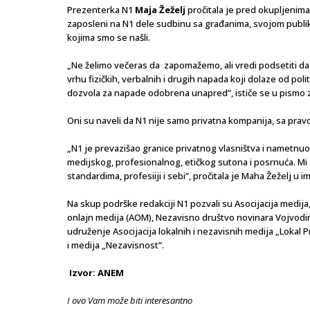
Prezenterka N1
Maja Žeželj
pročitala je pred okupljenim
zaposleni na N1 dele sudbinu sa građanima, svojom publik
kojima smo se našli.
„Ne želimo večeras da zapomažemo, ali vredi podsetiti da
vrhu fizičkih, verbalnih i drugih napada koji dolaze od pol
dozvola za napade odobrena unapred”, ističe se u pismo 
Oni su naveli da N1 nije samo privatna kompanija, sa pravo
„N1 je prevazišao granice privatnog vlasništva i nametnuo 
medijskog, profesionalnog, etičkog sutona i posrnuća. Mi
standardima, profesiiji i sebi”, pročitala je Maha Žeželj u 
Na skup podrške redakciji N1 pozvali su Asocijacija medija
onlajn medija (AOM), Nezavisno društvo novinara Vojvodi
udruženje Asocijacija lokalnih i nezavisnih medija „Lokal P
i medija „Nezavisnost”.
Izvor: ANEM
I ovo Vam može biti interesantno