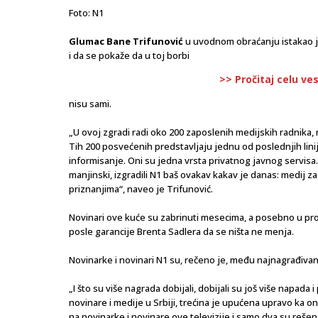
Foto: N1
Glumac Bane Trifunović
u uvodnom obraćanju istakao je
i da se pokaže da u toj borbi
>> Pročitaj celu ve
nisu sami.
„U ovoj zgradi radi oko 200 zaposlenih medijskih radnika, 
Tih 200 posvećenih predstavljaju jednu od poslednjih lin
informisanje. Oni su jedna vrsta privatnog javnog servisa. 
manjinski, izgradili N1 baš ovakav kakav je danas: medij z
priznanjima“, naveo je Trifunović.
Novinari ove kuće su zabrinuti mesecima, a posebno u prot
posle garancije Brenta Sadlera da se ništa ne menja.
Novinarke i novinari N1 su, rečeno je, među najnagrađivan
„I što su više nagrada dobijali, dobijali su još više napada
novinare i medije u Srbiji, trećina je upućena upravo ka on
na novinarke i novinare ove televizije i samo dva su reše