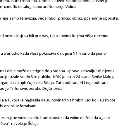
orimo. Istini treba i da težimo, zauvek. Sloboda medija uslov je
, između ostalog, u poruci Nemanje Vidića.
e nije samo televizija, već simbol, princip, obraz, poslednje uporište,
d onima koji su bili pre nas, tako i onima kojima ništa nećemo
 u trenutku kada vlast pokušava da uguši N1, važno da jasno
stina i dalje može da stigne do građana. Upravo zahvaljujući njemu,
pciji stizale su do šire publike. KRIK je otrio 24 stana Siniše Malog,
mogao da za njih čuje cela Srbija. Zato odbrana N1 nije odbrana
tao je Trifunović poruku Dojčinovića.
ole N1,
koja je naglasila da su novinari N1 hrabri ljudi koji su živote
i oni bili informisani.
j zemlji ne vidim svetlu budućnost kada vidim da žele da ugase
štva”, navela je Šolaja.