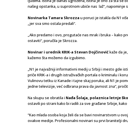
ljudima. Istina je danas ugrožena, istina je ono za šta se b
našeg opstanka, u suprotnom ubiće nas laž“, napominje se
Novinarka Tamara Skrozza
u poruci je istakla da N1 viš
„jer sva smo ostala predali“.
„Ako predamo i ovo, progutaće nas mrak i bruka – kako pre
ostaviti“, poručila je Skrozza.
Novinar i urednik KRIK-a Stevan Dojčinović
kaže da je,
kažemo šta možemo da izgubimo.
„N1 je najvažniji informativni medij u Srbiji i mesto gde i
priče KRIK-a i drugih istraživačkih portala o kriminalu i koru
Vulinovu tetku iz Kanade i tajne skaj poruka, ali N1 je po
jedne televizije, već odbrana prava da javnost zna“, proči
Na skupu se obratila i
Nađa Šolaja, polaznica letnje šk
ostavili po strani kako bi radili za sve građane Srbije, kako b
“Kao mlada osoba koja želi da se bavi novinarstvom u ovo
ovakve medije. Profesionalni novinari su prvi branitelji dru