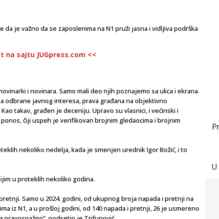
 da je važno da se zaposlenima na N1 pruži jasna i vidljiva podrška
st na sajtu JUGpress.com <<
novinarki i novinara. Samo mali deo njih poznajemo sa ulica i ekrana.
ija odbrane javnog interesa, prava građana na objektivno
Kao takav, građen je deceniju. Upravo su vlasnici, i većinski i
a ponos, čiji uspeh je verifikovan brojnim gledaocima i brojnim
P
eklih nekoliko nedelja, kada je smenjen urednik Igor Božić, i to
U
ijim u proteklih nekoliko godina.
 i pretnji. Samo u 2024. godini, od ukupnog broja napada i pretnji na
ima iz N1, a u prošloj godini, od 140 napada i pretnji, 26 je usmereno
na pravosnažno“, podsetio je Trifunović.