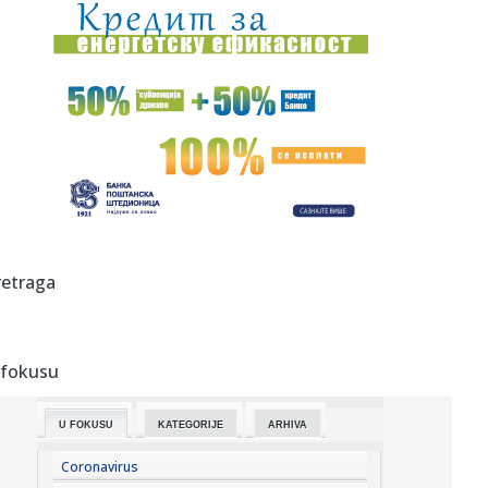
21:41:
VIDEO: Novosadski vatrogasci upućeni na ispomoć u
gašenju po...
21:41:
Knežević: "Da nije bilo Srbije i Vučića nikada ne bi
pobedili...
21:40:
Beograd spreman za rat bez rukavica – stižu svetski
šampioni ...
21:40:
Rijana snima novi album: ASAP Roki otkrio detalje
21:40:
Skinula se devojka Bake Praseta: Pokazala savršeno telo
retraga
(FOTO)
21:39:
HAOS U SALCBURGU: Sudija povukao igrače sa terena,
domaćin se h...
 fokusu
21:36:
Novosadska policija zaplenila 85 kilograma droge:
Uhapšene tri o...
U FOKUSU
KATEGORIJE
ARHIVA
21:32:
Tramp brani Hegseta
Coronavirus