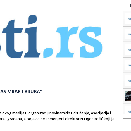
AS MRAK I BRUKA“
ovog medija u organizaciji novinarskih udruženja, asocijacija i
 i građana, a pojavio se i smenjeni direktor N1 Igor Božić koji je