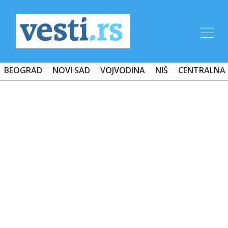
BEOGRAD
NOVI SAD
VOJVODINA
NIŠ
CENTRALNA 