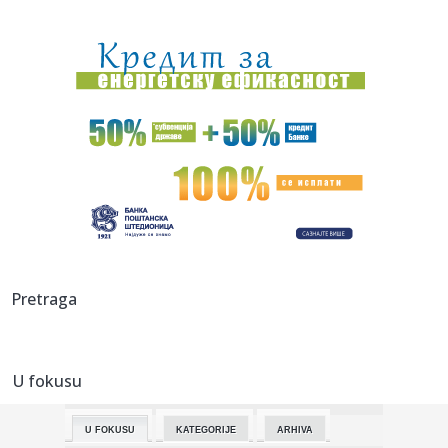
01:21:
Mercedes-AMG GT 53 4-Door Coupe
00:44:
Dogodilo se na današnji datum, 7. avgust
00:44:
Zvezda nastavlja tradiciju, opet časti najmlađe navijače
(FOTO...
00:34:
Nissan Qashqai e-Power prešao 1980 km s jednim
rezervoarom goriv...
00:29:
Evropa gori! Još jedan toplotni talas, cela Italija pod
crvenim ...
00:16:
Zelenski smenio ambasadore u još četiri države
Pretraga
00:09:
Humska konačno videla konkretan Partizan! Pogledajte
hajlajtse p...
U fokusu
00:05:
Roganović ne pomišlja na opuštanje: Uvek ima mesta za
napredak...
U FOKUSU
KATEGORIJE
ARHIVA
00:04:
Vukotić ne zna ko je Baba: "Vidim da ga svi hvale"