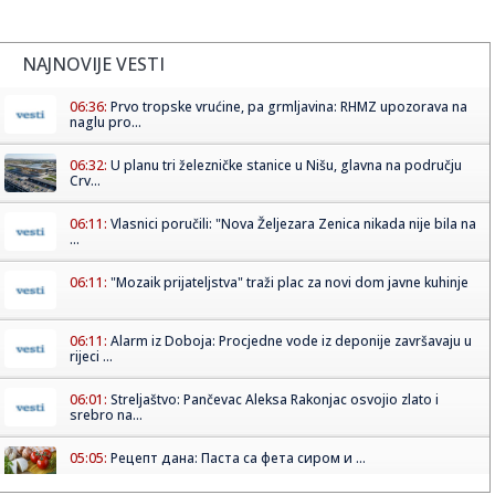
NAJNOVIJE VESTI
06:36:
Prvo tropske vrućine, pa grmljavina: RHMZ upozorava na
naglu pro...
06:32:
U planu tri železničke stanice u Nišu, glavna na području
Crv...
06:11:
Vlasnici poručili: "Nova Željezara Zenica nikada nije bila na
...
06:11:
"Mozaik prijateljstva" traži plac za novi dom javne kuhinje
06:11:
Alarm iz Doboja: Procjedne vode iz deponije završavaju u
rijeci ...
06:01:
Streljaštvo: Pančevac Aleksa Rakonjac osvojio zlato i
srebro na...
05:05:
Рецепт дана: Паста са фета сиром и ...