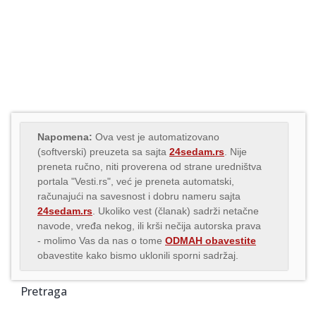
Napomena:
Ova vest je automatizovano
(softverski) preuzeta sa sajta
24sedam.rs
. Nije
preneta ručno, niti proverena od strane uredništva
portala "Vesti.rs", već je preneta automatski,
računajući na savesnost i dobru nameru sajta
24sedam.rs
. Ukoliko vest (članak) sadrži netačne
navode, vređa nekog, ili krši nečija autorska prava
- molimo Vas da nas o tome
ODMAH obavestite
obavestite kako bismo uklonili sporni sadržaj.
Pretraga