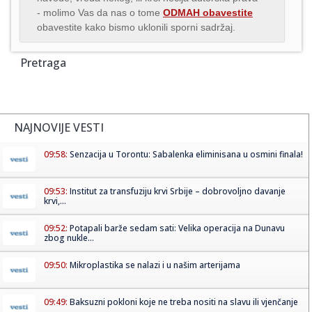
- molimo Vas da nas o tome
ODMAH obavestite
obavestite kako bismo uklonili sporni sadržaj.
Pretraga
NAJNOVIJE VESTI
09:58:
Senzacija u Torontu: Sabalenka eliminisana u osmini finala!
09:53:
Institut za transfuziju krvi Srbije – dobrovoljno davanje
krvi,...
09:52:
Potapali barže sedam sati: Velika operacija na Dunavu
zbog nukle...
09:50:
Mikroplastika se nalazi i u našim arterijama
09:49:
Baksuzni pokloni koje ne treba nositi na slavu ili vjenčanje