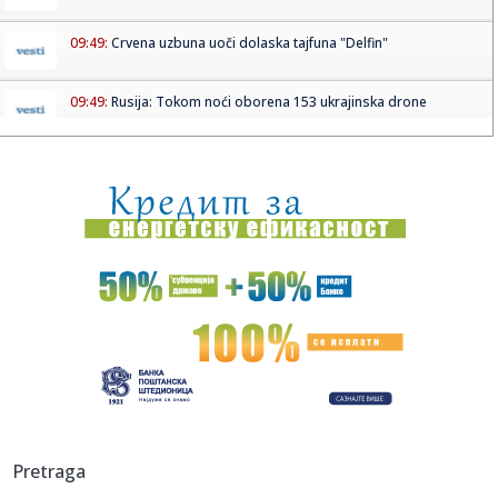
09:49:
Crvena uzbuna uoči dolaska tajfuna "Delfin"
09:49:
Rusija: Tokom noći oborena 153 ukrajinska drone
09:49:
Potopljene četiri barže na Dunavu zbog nuklearke
"Černavoda"
09:49:
Gužve na granicama: Duge kolone na više prelaza, evo gdje
se na...
09:47:
АМСС: На граничном прелазу ...
09:49:
Amerika izaziva humanitarne probleme na Kubi
09:48:
Džo Bajden u teškom stanju: "Rak se proširio, veoma je
bolno g...
09:48:
Novi Nadal nezaustavljiv: "Prezadovoljan sam" VIDEO
Pretraga