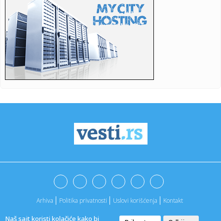
Anast...
09:35:
Čitaoci javljaju: U selu Gornja Kupinovica stanovnici nemaju
vod...
09:34:
Ako slikate i objavite kad se neko bahato parkira: Advokat
obja...
09:34:
Da li će Ukrajina ikada postati članica NATO?
09:34:
Veliki asteroid će 2029. za dlaku promašiti Zemlju, ali
postoji...
09:31:
Повластице за ђаке из Сремских ...
09:30:
Parker pronašao novog investitora: Slavna dinastija kupuje
Asvel...
09:27:
Концерт “IL TENORO” у дворишту Музеја ...
Arhiva
Politika privatnosti
Uslovi korišćenja
Kontakt
09:27:
Obistinile se reči Jova Bakića, ali su uloge zamenjene;
Blokade...
Naš sajt koristi kolačiće kako bi