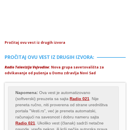
Pročitaj ovu vest iz drugih izvora
PROČITAJ OVU VEST IZ DRUGIH IZVORA:
Radio Televizija Vojvodine
: Nova grupa savetovališta za
odvikavanje od pušenja u Domu zdravlja Novi Sad
Napomena:
Ova vest je automatizovano
(softverski) preuzeta sa sajta
Radio 021
. Nije
preneta ručno, niti proverena od strane uredništva
portala "Vesti.rs", već je preneta automatski,
računajući na savesnost i dobru nameru sajta
Radio 021
. Ukoliko vest (članak) sadrži netačne
navode, vređa nekog, ili krši nečija autorska prava