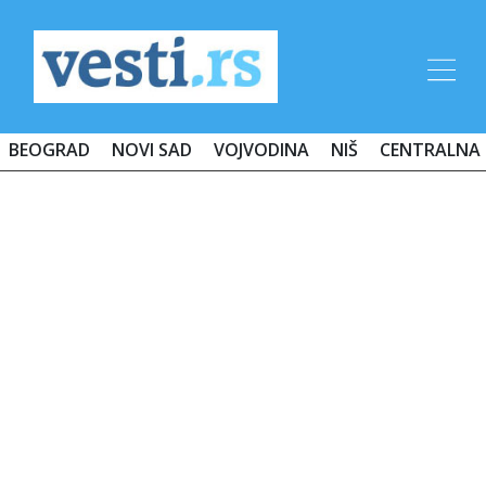
BEOGRAD
NOVI SAD
VOJVODINA
NIŠ
CENTRALNA 