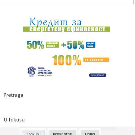
11:00:
Pakao na aerodromima zbog sukoba Španije i Italije:
Policija pro...
10:59:
Sve spremno za gradnju novog auto-puta u BiH: Deonica
od 44 kilom...
10:59:
Na stotine ljudi čekalo Ronalda i Georginu ispred
katedrale: Usl...
10:59:
CRVENA ZVEZDA JE DETONIRALA BOMBU: Najpotcenjeniji
igrač Evrolig...
10:57:
Iako pod "vetom", Đokić se dodvorava blokaderima: Na
skupu u Vr...
10:53:
Пад производње у нуклеарној ...
Pretraga
10:55:
Ovako su lagali i o zvučnom topu: Blokaderi snimak iz
Španije k...
U fokusu
10:53:
Nik Vajler-Beb u Zvezdi!
U FOKUSU
DOBRE VESTI
ARHIVA