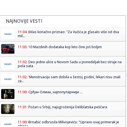
NAJNOVIJE VESTI
11:04:
Đilas konačno priznao: "Za Vučića je glasalo više od dva
mil...
11:03:
10 Mazdinih dodataka koji leto čine još boljim
11:02:
Deo jedne ulice u Novom Sadu u ponedeljak bez struje na
pola sata
11:02:
'Menstruaciju sam dobila u šestoj godini, lekari nisu znali
za...
11:00:
Срђан Олман, најпопуларнији ...
11:01:
Požari u Srbiji, najugroženija Deliblatska peščara
11:00:
Brnabić odbrusila Milivojeviću: "Upravo ovaj primerak je
obeća...