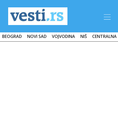
BEOGRAD
NOVI SAD
VOJVODINA
NIŠ
CENTRALNA 