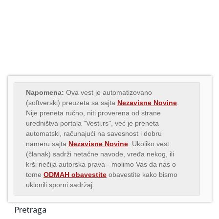
Napomena:
Ova vest je automatizovano
(softverski) preuzeta sa sajta
Nezavisne Novine
.
Nije preneta ručno, niti proverena od strane
uredništva portala "Vesti.rs", već je preneta
automatski, računajući na savesnost i dobru
nameru sajta
Nezavisne Novine
. Ukoliko vest
(članak) sadrži netačne navode, vređa nekog, ili
krši nečija autorska prava - molimo Vas da nas o
tome
ODMAH obavestite
obavestite kako bismo
uklonili sporni sadržaj.
Pretraga