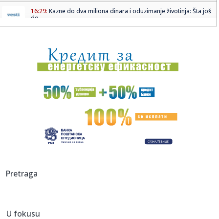
16:29:
Kazne do dva miliona dinara i oduzimanje životinja: Šta još
do...
16:24:
Od Kine do Orlovata, od Indije do šatora; Vučićev tempo
koji j...
16:23:
Zvanično: Kraj sapunice – Diomande Realov za najmanje
125 mili...
16:22:
Strašan zločin na Novom Beogradu: Sumnja se da je sin
ubio majk...
16:22:
Šebalj upozorio vozače trotineta: "Pad pri 50 km/h je kao
pad s...
16:22:
Počela sanacija dva banjalučka igrališta
16:22:
Janaf i MOL postigli dogovor o transportu nafte za 2026.
Pretraga
godinu
16:22:
Salah zvanično potpisao dvogodišnji ugovor sa
Trabzonom
U fokusu
16:22:
Probajte pravilo 3-3-3 za pronalaženje partnera