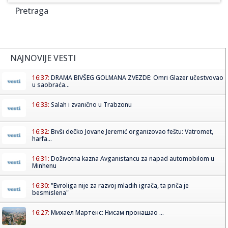
Pretraga
NAJNOVIJE VESTI
16:37:
DRAMA BIVŠEG GOLMANA ZVEZDE: Omri Glazer učestvovao
u saobraća...
16:33:
Salah i zvanično u Trabzonu
16:32:
Bivši dečko Jovane Jeremić organizovao feštu: Vatromet,
harfa...
16:31:
Doživotna kazna Avganistancu za napad automobilom u
Minhenu
16:30:
"Evroliga nije za razvoj mladih igrača, ta priča je
besmislena"
16:27:
Михаел Мартенс: Нисам пронашао ...