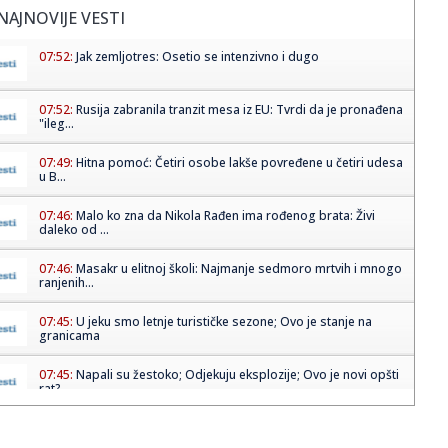
NAJNOVIJE VESTI
07:52:
Jak zemljotres: Osetio se intenzivno i dugo
07:52:
Rusija zabranila tranzit mesa iz EU: Tvrdi da je pronađena
"ileg...
07:49:
Hitna pomoć: Četiri osobe lakše povređene u četiri udesa
u B...
07:46:
Malo ko zna da Nikola Rađen ima rođenog brata: Živi
daleko od ...
07:46:
Masakr u elitnoj školi: Najmanje sedmoro mrtvih i mnogo
ranjenih...
07:45:
U jeku smo letnje turističke sezone; Ovo je stanje na
granicama
07:45:
Napali su žestoko; Odjekuju eksplozije; Ovo je novi opšti
rat?
07:44:
Vukotić ne zna ko je novo pojačanje Parizana: Vidim da ga
svi h...