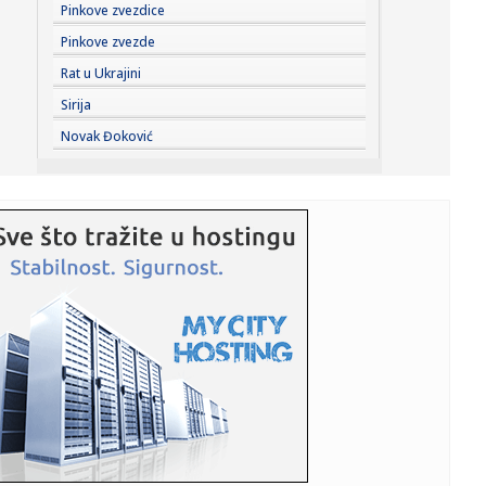
07:28:
Планирана искључења струје за ...
Pinkove zvezdice
Pinkove zvezde
07:25:
Izdato upozorenje: Rizik može biti ekstreman; Oglasio se
Rat u Ukrajini
RHMZ: S...
Sirija
07:23:
Hotel duboko pod zemljom: Do kreveta se stiže 45 minuta,
Novak Đoković
noć ko...
07:21:
Gužva na Batrovcima, čeka se četiri sata
07:18:
Saga je gotovo: Potpisao Vinisijus!
07:17:
Partizan pobedio Tobol
07:16:
I danas veoma toplo, posle podne mogući pljuskovi i
grmljavina
07:15:
Opština Kovin: Apel građanima u Deliblatskoj peščari da
postu...
07:12:
Uzbuna: Naređena hitna evakuacija stanovništva; Otkazani
letovi...