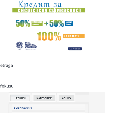
07:44:
Veze ruskog krajnje desničarskog pokreta u Višegradu
07:42:
Tajfun Delfin udara na Japan: Masovna evakuacija, Toyota
zatvoril...
07:42:
Banjalučani više gledaju nego što čitaju "Odiseju": Kina
puna...
07:42:
Pronađen mrtav u zatvoru: Djevojke iz Banjaluke i Novog
Sada dov...
07:42:
Pucnjava u školi na Tajlandu; Učćenik ubio nastavnika; Ima
retraga
ran...
07:40:
Robne rezerve hitno potrebne u RS, a niko ih više i ne
spominje
 fokusu
07:40:
Међународни сајам лова и риболова ...
U FOKUSU
KATEGORIJE
ARHIVA
07:38:
Koliko zaista vredi vaš stan? Jedan klik otkriva cenu, ali
stru...
Coronavirus