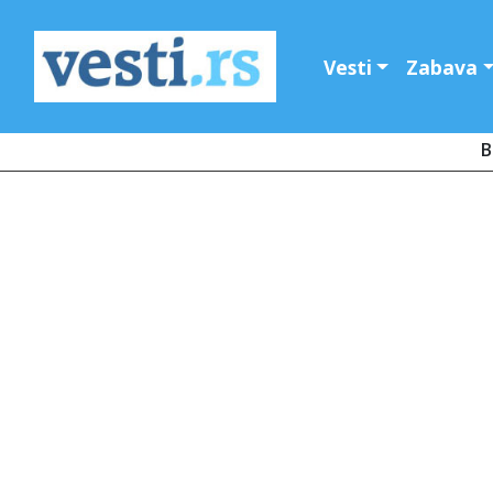
Vesti
Zabava
B