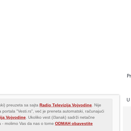
P
U
ki) preuzeta sa sajta
Radio Televizija Vojvodine
. Nije
 portala "Vesti.rs", već je preneta automatski, računajući
ija Vojvodine
. Ukoliko vest (članak) sadrži netačne
ava - molimo Vas da nas o tome
ODMAH obavestite