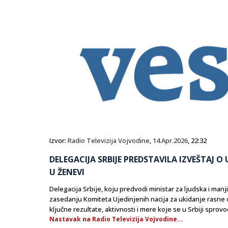
Izvor:
Radio Televizija Vojvodine
,
14.Apr.2026
, 22:32
DELEGACIJA SRBIJE PREDSTAVILA IZVEŠTAJ O
U ŽENEVI
Delegacija Srbije, koju predvodi ministar za ljudska i manj
zasedanju Komiteta Ujedinjenih nacija za ukidanje rasne di
ključne rezultate, aktivnosti i mere koje se u Srbiji sprovo
Nastavak na Radio Televizija Vojvodine...