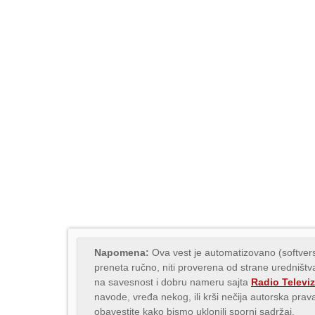
Napomena:
Ova vest je automatizovano (softvers
preneta ručno, niti proverena od strane uredništva
na savesnost i dobru nameru sajta
Radio Televiz
navode, vređa nekog, ili krši nečija autorska pr
obavestite kako bismo uklonili sporni sadržaj.