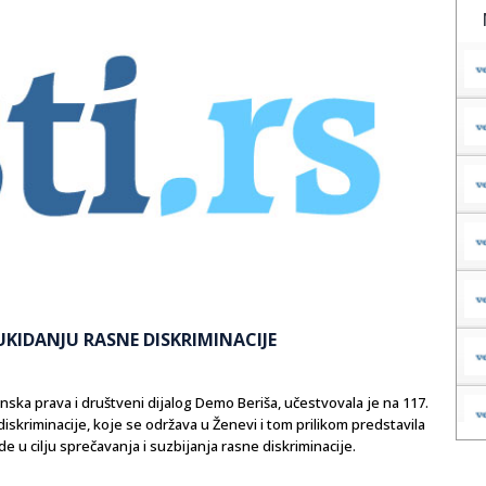
 UKIDANJU RASNE DISKRIMINACIJE
inska prava i društveni dijalog Demo Beriša, učestvovala je na 117.
skriminacije, koje se održava u Ženevi i tom prilikom predstavila
de u cilju sprečavanja i suzbijanja rasne diskriminacije.