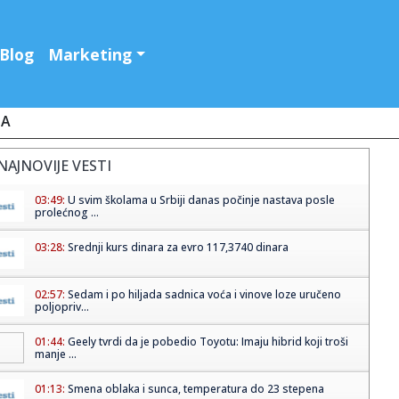
Blog
Marketing
JA
NAJNOVIJE VESTI
03:49:
U svim školama u Srbiji danas počinje nastava posle
prolećnog ...
03:28:
Srednji kurs dinara za evro 117,3740 dinara
02:57:
Sedam i po hiljada sadnica voća i vinove loze uručeno
poljopriv...
01:44:
Geely tvrdi da je pobedio Toyotu: Imaju hibrid koji troši
manje ...
01:13:
Smena oblaka i sunca, temperatura do 23 stepena