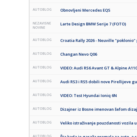
AUTOBLOG
Obnovljeni Mercedes EQS
NEZAVISNE
Larte Design BMW Serije 7 (FOTO)
NOVINE
AUTOBLOG
Croatia Rally 2026 - Neuville "poklonio"
AUTOBLOG
Changan Nevo Q06
AUTOBLOG
VIDEO: Audi RS6 Avant GT & Alpine A11
AUTOBLOG
Audi RS3 i RS5 dobili nove Pirellijeve 
AUTOBLOG
VIDEO: Test Hyundai Ioniq 6N
AUTOBLOG
Dizajner iz Bosne imenovan šefom diz
AUTOBLOG
Veliko istraživanje pouzdanosti vozila u
AUTOBLOG
Šta kada je garaža premala za auto, a c