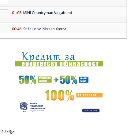
01:08:
MINI Countryman Vagabund
00:48:
Stiže i novi Nissan Xterra
00:44:
Kecmanović stao nadomak senzacije u Minhenu! Srbinu
izmakao skal...
00:30:
Tramp vodi sina u Kinu: Erik uz oca na važnoj misiji!
00:15:
Francuska na nogama: Političari besni zbog dolaska
Kanjea Vesta,...
00:13:
Dogodilo se na današnji datum, 15. april
00:06:
Vrede kao suvo zlato: Svi bacamo kore od banane, a oni
na njima z...
00:02:
Veliki hit Jelene Rozge nakon 15 godina dobiće svoj spot
retraga