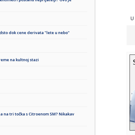
U
odsto dok cene derivata "lete u nebo"
reme na kultnoj stazi
ja na tri točka s Citroenom SM? Nikakav