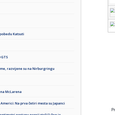
 pobedu Katsuti
0 GTS
gume, razvijene su na Nirburgringu
ajna McLarena
 Americi: Na prva četiri mesta su Japanci
P
entimetri postanu neprijatelji? Ovo je