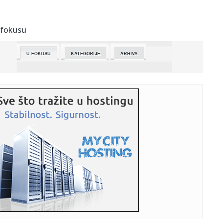
00:02:
Ovo cvijeće uspijeva na najvećoj vrućini: Raste kao ludo i
ne ...
 fokusu
23:58:
Liga šampiona: Atletiko izbacio Barsu, PSŽ uvjerljivo do
polufi...
U FOKUSU
KATEGORIJE
ARHIVA
23:55:
Najavljen novi Nissan Skyline
23:46:
MATEUS NA KORAK OD ISTORIJE: Zvezdin čuvar mreže juri
jubilej p...
23:45:
Oglasio se RHMZ: Otkriveno šta nas čeka večeras, evo
dokad će...
23:30:
Pevačica (41) preminula posle teške bolesti, muž je
ostavio us...
23:28:
Prvi snimci iz kafića u kojem je izrešetan Krsto Vujić zvani
"...
23:20:
Nissan ima novu strategiju
23:17:
DEMEBELE OSVOJIO „ENFILD“: Liverpul napadao, PSŽ kaznio