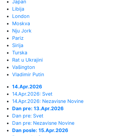
Japan
23:59:
U predgrađu Damaska podignut
Libija
autobus u vazduh, dve osobe poginul...
London
Moskva
Nju Jork
23:55:
ROMAŠČENKO POSLE POTOPA U
Pariz
HUMSKOJ: Jedna stvar posebno ga je ra...
Sirija
Turska
23:54:
Aleksić: "Nemamo čega da se
Rat u Ukrajini
plašimo u Kazahstanu" VIDEO
Vašington
Vladimir Putin
23:48:
Trener Tobola: "Hteli smo da
14.Apr.2026
Partizan napada po krilu"
14.Apr.2026: Svet
14.Apr.2026: Nezavisne Novine
23:47:
Škoda Peaq u serijskoj proizvodnji
Dan pre: 13.Apr.2026
Dan pre: Svet
23:44:
"Mesi bi bio Pikaso" VIDEO
Dan pre: Nezavisne Novine
Dan posle: 15.Apr.2026