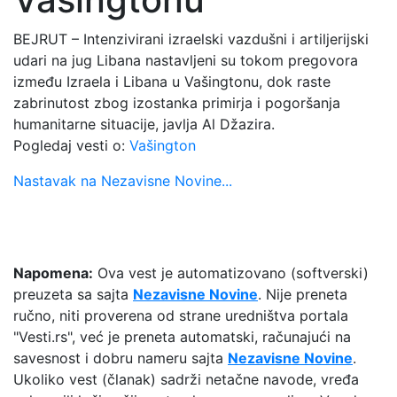
BEJRUT – Intenzivirani izraelski vazdušni i artiljerijski
udari na jug Libana nastavljeni su tokom pregovora
između Izraela i Libana u Vašingtonu, dok raste
zabrinutost zbog izostanka primirja i pogoršanja
humanitarne situacije, javlja Al Džazira.
Pogledaj vesti o:
Vašington
Nastavak na Nezavisne Novine...
Napomena:
Ova vest je automatizovano (softverski)
preuzeta sa sajta
Nezavisne Novine
. Nije preneta
ručno, niti proverena od strane uredništva portala
"Vesti.rs", već je preneta automatski, računajući na
savesnost i dobru nameru sajta
Nezavisne Novine
.
Ukoliko vest (članak) sadrži netačne navode, vređa