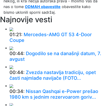
nekog, ili krši nečija autorska prava - molimo Vas da
nas o tome
ODMAH obavestite
obavestite kako
bismo uklonili sporni sadržaj.
Najnovije vesti
01:21:
Mercedes-AMG GT 53 4-Door
Coupe
00:44:
Dogodilo se na današnji datum, 7.
avgust
00:44:
Zvezda nastavlja tradiciju, opet
časti najmlađe navijače (FOTO...
00:34:
Nissan Qashqai e-Power prešao
1980 km s jednim rezervoarom goriv...