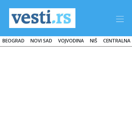
BEOGRAD
NOVI SAD
VOJVODINA
NIŠ
CENTRALNA 