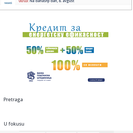
00:03:
Na današnji dan, 8. avgust
00:03:
Volkswagen menja poslovnu strategiju u SAD
23:51:
PARTIZAN TRLJA RUKE: Transfer Saše Lukića doneo crno-
belima 300...
23:48:
Otišao iz Arsenala pre nego što su podigli trofej – vratio
se...
23:47:
Srpkinje pronašle novčanik u Čanju, pa uradile nešto što je
...
23:46:
Detalji drame na nemačkom aerodromu: Vozač nogom
izbacio dron s...
23:42:
Kraj za Aleksandru i Anu: Eliminisane već na startu
Pretraga
23:35:
"Nema lakih utakmica, ali mi smo Vojvodina"
U fokusu
23:33:
Ribakina sigurna u Torontu