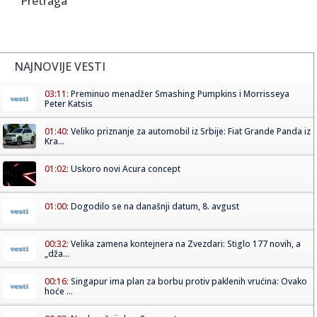
Pretraga
NAJNOVIJE VESTI
03:11:
Preminuo menadžer Smashing Pumpkins i Morrisseya
Peter Katsis
01:40:
Veliko priznanje za automobil iz Srbije: Fiat Grande Panda iz
Kra...
01:02:
Uskoro novi Acura concept
01:00:
Dogodilo se na današnji datum, 8. avgust
00:32:
Velika zamena kontejnera na Zvezdari: Stiglo 177 novih, a
„dža...
00:16:
Singapur ima plan za borbu protiv paklenih vrućina: Ovako
hoće ...