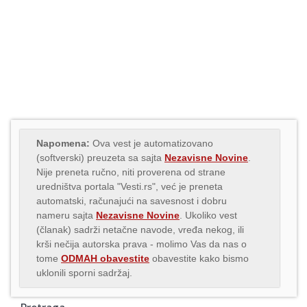
Napomena:
Ova vest je automatizovano
(softverski) preuzeta sa sajta
Nezavisne Novine
.
Nije preneta ručno, niti proverena od strane
uredništva portala "Vesti.rs", već je preneta
automatski, računajući na savesnost i dobru
nameru sajta
Nezavisne Novine
. Ukoliko vest
(članak) sadrži netačne navode, vređa nekog, ili
krši nečija autorska prava - molimo Vas da nas o
tome
ODMAH obavestite
obavestite kako bismo
uklonili sporni sadržaj.