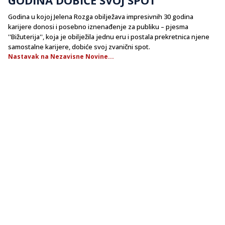
Godina u kojoj Jelena Rozga obilježava impresivnih 30 godina
karijere donosi i posebno iznenađenje za publiku – pjesma
''Bižuterija'', koja je obilježila jednu eru i postala prekretnica njene
samostalne karijere, dobiće svoj zvanični spot.
Nastavak na Nezavisne Novine...