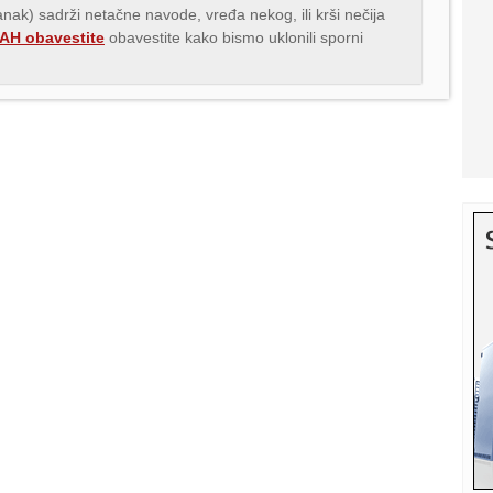
lanak) sadrži netačne navode, vređa nekog, ili krši nečija
H obavestite
obavestite kako bismo uklonili sporni