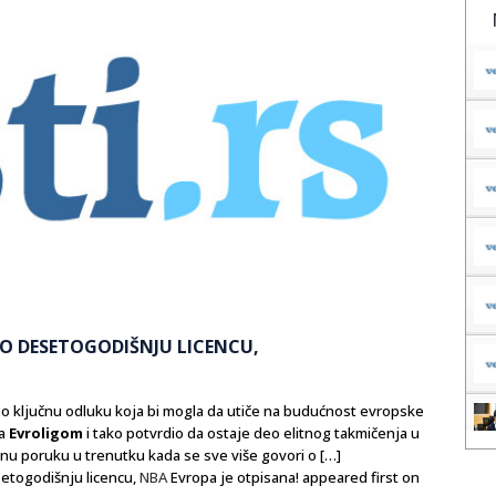
AO DESETOGODIŠNJU LICENCU,
eo ključnu odluku koja bi mogla da utiče na budućnost evropske
sa
Evroligom
i tako potvrdio da ostaje deo elitnog takmičenja u
snu poruku u trenutku kada se sve više govori o […]
etogodišnju licencu,
NBA
Evropa je otpisana! appeared first on