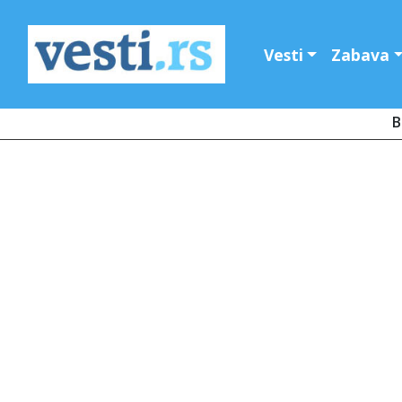
Vesti
Zabava
B