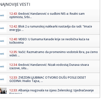
NAJNOVIJE VESTI
12:43:
Đedović Handanović o sudbini NIS-a: Realni sam
optimista, Srbi...
12:42:
Blok 2 u rumunskoj nuklearki nastavlja da radi: "Imaće
energiju ...
12:40:
VIDEO: U šumama Kanade krije se neobična kuća na
točkovima
12:35:
Vučić: Razmatramo da promenimo vodotok Ibra, pa ćemo
videti ...
12:34:
Đedović Handanović: Nizak vodostaj Dunava stvara
izazove, situ...
12:33:
ZVEZDIN LJUBIMAC OTVORIO DUŠU POSLE DESET
GODINA: Hvalio Tajsa, ...
12:33:
Albanija reagovala na izjavu Zelenskog: Izjednačavanje
Kosova s ...
12:32:
Srbija protiv Finske u borbi za bronzu