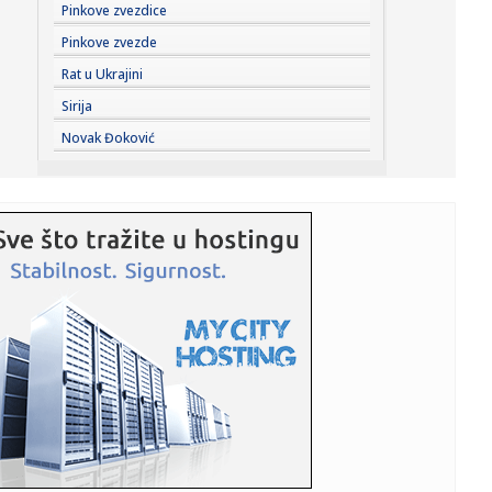
12:15:
Rale više nije mogao da ćuti! Posle Aninog napada na
Pinkove zvezdice
Jelenu Rad...
Pinkove zvezde
12:14:
Setting puder je trenutno najkorisniji proizvod u neseseru,
Rat u Ukrajini
a ovi...
Sirija
12:14:
Drama na aerodromu u Sidneju: Avioni se zamalo sudarili
Novak Đoković
(VIDEO)
12:14:
Travnik muzički centar BiH: Hiljade posjetilaca pjevalo sa
Marij...
12:14:
Banjaluka daje po 100 KM za svakog prvačića
12:14:
Đoković opet oduševio region: Zapjevao "Tropski bar" i
zaplesa...
12:14:
Nissan uči od Kineza: Razvoj novog automobila sada traje
upola k...
12:13:
"Ne sviđa mi se napad na trans zajednicu"
12:12:
Renovirali su kuhinju, pa naletjeli na bogatstvo vrijedno
70.000 ...