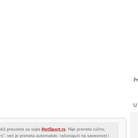
P
U
ki) preuzeta sa sajta
HotSport.rs
. Nije preneta ručno,
.rs", već je preneta automatski, računajući na savesnost i