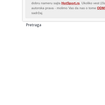
dobru nameru sajta
HotSport.rs
. Ukoliko vest (č
autorska prava - molimo Vas da nas o tome
ODMA
sadržaj.
Pretraga