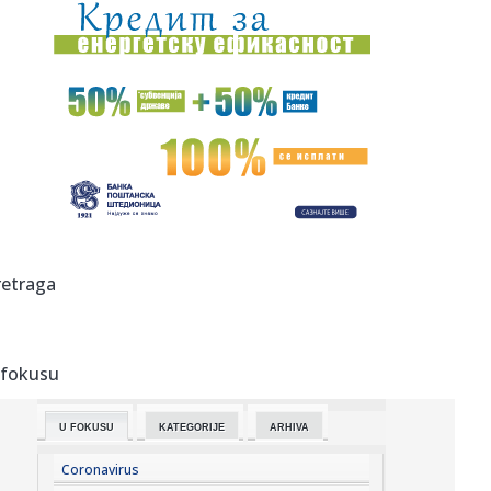
12:30:
Novo upozorenje RHMZ: Neka se spremi ovaj deo Srbije,
danas ih ...
12:30:
VIDEO: Novi AI četbot zapravo je jedan premoreni čovek
koji ru...
12:23:
Šta su Crnogorci za patrijarha Porfirija?
12:22:
Vučić: "Hvala vatrogascima, stambena naselja nisu
ugrožena"; "...
12:20:
VIDEO: Amerikanci masovno uništavaju kamere za
retraga
snimanje saobra...
12:19:
Pecaroš želi ponovo u NBA: Ben Simons se sprema za
novu sezonu!
 fokusu
12:15:
Accept objavili novu verziju pesme Save Us sa Tobiasom
Forgom
U FOKUSU
KATEGORIJE
ARHIVA
12:15:
Dani pred Novosađanima sunčani: Maksimalna
temperatura do slede...
Coronavirus