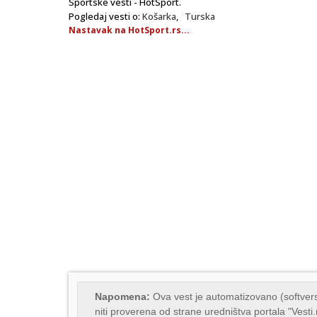
Sportske vesti - HotSport.
Pogledaj vesti o:
Košarka
,
Turska
Nastavak na HotSport.rs...
Napomena:
Ova vest je automatizovano (softvers
niti proverena od strane uredništva portala "Vesti