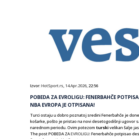
Izvor:
HotSport.rs
,
14.Apr.2026
, 22:56
POBEDA ZA EVROLIGU: FENERBAHČE POTPIS
NBA EVROPA JE OTPISANA!
Turci ostaju u dobro poznatoj sredini Fenerbahče je don
košarke, pošto je pristao na novi desetogodišnji ugovor 
narednom periodu. Ovim potezom
turski
velikan šalje ja
The post POBEDA ZA
EVROLIGU
: Fenerbahče potpisao des