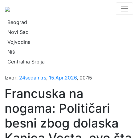
Beograd
Novi Sad
Vojvodina
Niš
Centralna Srbija
Izvor:
24sedam.rs
,
15.Apr.2026
, 00:15
Francuska na
nogama: Političari
besni zbog dolaska
Kanjea Vesta, evo šta