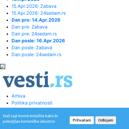
23:55:
ROMAŠČENKO POSLE POTOPA U
15.Apr.2026: Zabava
HUMSKOJ: Jedna stvar posebno ga je ra...
15.Apr.2026: 24sedam.rs
Dan pre: 14.Apr.2026
23:54:
Aleksić: "Nemamo čega da se
Dan pre: Zabava
plašimo u Kazahstanu" VIDEO
Dan pre: 24sedam.rs
Dan posle: 16.Apr.2026
Dan posle: Zabava
23:48:
Trener Tobola: "Hteli smo da
Dan posle: 24sedam.rs
Partizan napada po krilu"
23:47:
Škoda Peaq u serijskoj proizvodnji
23:44:
"Mesi bi bio Pikaso" VIDEO
Arhiva
Politika privatnosti
23:41:
Marinović nakon pobjede: Zaslužili
Uslovi korišćenja
smo još koji gol, ali svaka...
Naš sajt koristi kolačiće kako bi
Kontakt
Prihvatam
Odbijam
poboljšao korisničko iskustvo
23:41:
Može li ljetna avantura ipak nekako
@2022. -
Vesti
|
Marketing agencija
ApaOne