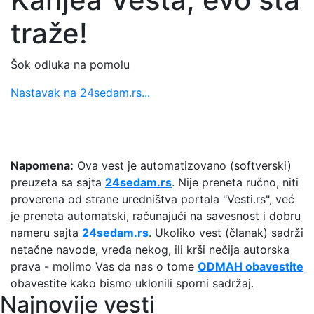
traže!
Šok odluka na pomolu
Nastavak na 24sedam.rs...
Napomena:
Ova vest je automatizovano (softverski)
preuzeta sa sajta
24sedam.rs
. Nije preneta ručno, niti
proverena od strane uredništva portala "Vesti.rs", već
je preneta automatski, računajući na savesnost i dobru
nameru sajta
24sedam.rs
. Ukoliko vest (članak) sadrži
netačne navode, vređa nekog, ili krši nečija autorska
prava - molimo Vas da nas o tome
ODMAH obavestite
obavestite kako bismo uklonili sporni sadržaj.
Najnovije vesti