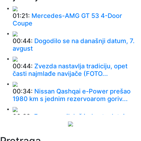
01:21:
Mercedes-AMG GT 53 4-Door
Coupe
00:44:
Dogodilo se na današnji datum, 7.
avgust
00:44:
Zvezda nastavlja tradiciju, opet
časti najmlađe navijače (FOTO...
00:34:
Nissan Qashqai e-Power prešao
1980 km s jednim rezervoarom goriv...
00:29:
Evropa gori! Još jedan toplotni
talas, cela Italija pod crvenim ...
Pretraga