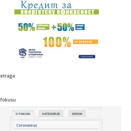
00:01:
Na današnji dan, 10. avgust
00:01:
On će biti pomoćnik predsednika SAD u Beloj kući
23:58:
Petnaestogodišnjakinja osumnjičena za napad na devojku
(18): Pr...
23:57:
Markes posle sedmog mesta: "Dovoljno sam se borio u
karijeri"
23:53:
DRAGOJEVIĆ BAŠ NEMA SREĆE: Penal, žuti karton i kraj već
retraga
na ...
23:46:
Trabzonu porasli apetiti – Salahu dovode bivšeg saigrača
iz L...
 fokusu
23:45:
Rusi se povlače; Posle 18 meseci pao dogovor
U FOKUSU
KATEGORIJE
ARHIVA
23:36:
Mika Hakinen upozorio Meklaren
Coronavirus