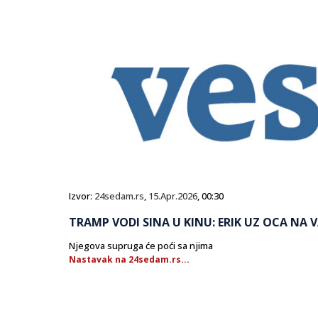
Izvor:
24sedam.rs
,
15.Apr.2026
, 00:30
TRAMP VODI SINA U KINU: ERIK UZ OCA NA V
Njegova supruga će poći sa njima
Nastavak na 24sedam.rs...