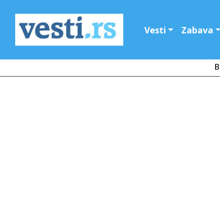
Vesti
Zabava
B