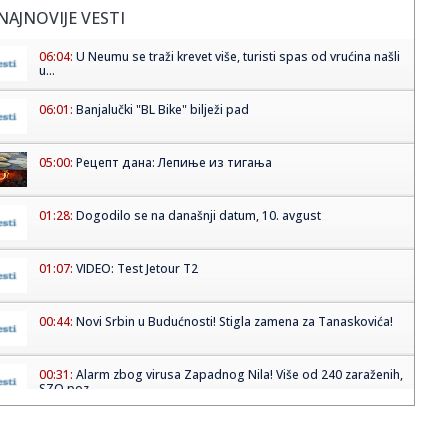
NAJNOVIJE VESTI
06:04:
U Neumu se traži krevet više, turisti spas od vrućina našli
u...
06:01:
Banjalučki "BL Bike" bilježi pad
05:00:
Рецепт дана: Лепиње из тигања
01:28:
Dogodilo se na današnji datum, 10. avgust
01:07:
VIDEO: Test Jetour T2
00:44:
Novi Srbin u Budućnosti! Stigla zamena za Tanaskovića!
00:31:
Alarm zbog virusa Zapadnog Nila! Više od 240 zaraženih,
SZO poz...
00:25:
Na prodaju Opel Senator B 3.0i CD koji je za više od 37
godina p...