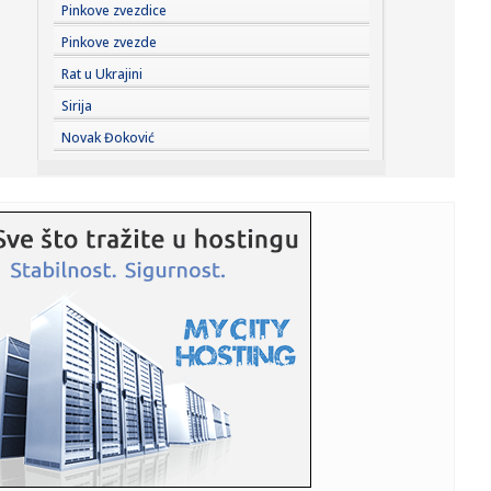
23:31:
Evo koliko je Mia Borisavljević starija od muža, Bojana
Pinkove zvezdice
Gruji...
Pinkove zvezde
23:28:
VIDEO: Test 2026 Cupra Born
Rat u Ukrajini
Sirija
23:27:
Nova pravila za upis nekretnina: Kuće preko 400 kvadrata
Novak Đoković
plaća...
23:24:
VOJVODINA UZ VRH, IMT PAO U ŠAPCU: Zukić i Sukačev
doneli tri ...
23:19:
Problem za Partizan pred revanš sa Tobolom
23:19:
Čukarički i Železničar saznali zašto je 2:0 najopasniji rezu...
23:16:
Dunav se povukao i otkrio jezive tajne iz dubine! Izronili
nacist...
23:08:
"Moskva će pasti"
23:00:
Roditelji, gledajte ko vam prilazi deci na plaži! Predatori
krij...