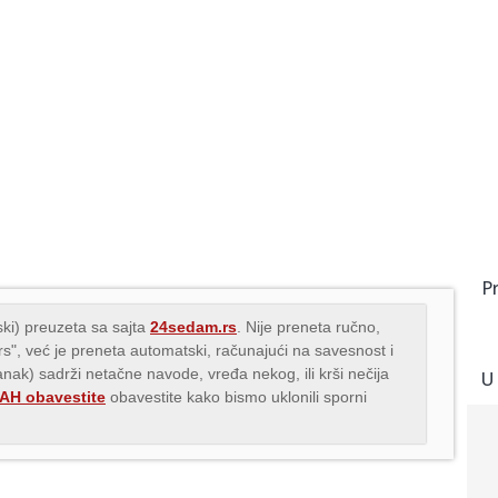
P
ki) preuzeta sa sajta
24sedam.rs
. Nije preneta ručno,
.rs", već je preneta automatski, računajući na savesnost i
lanak) sadrži netačne navode, vređa nekog, ili krši nečija
U
H obavestite
obavestite kako bismo uklonili sporni