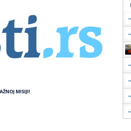
AŽNOJ MISIJI!