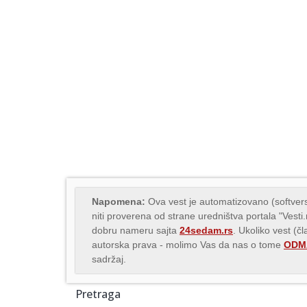
Napomena:
Ova vest je automatizovano (softvers
niti proverena od strane uredništva portala "Vesti
dobru nameru sajta
24sedam.rs
. Ukoliko vest (č
autorska prava - molimo Vas da nas o tome
ODMA
sadržaj.
Pretraga