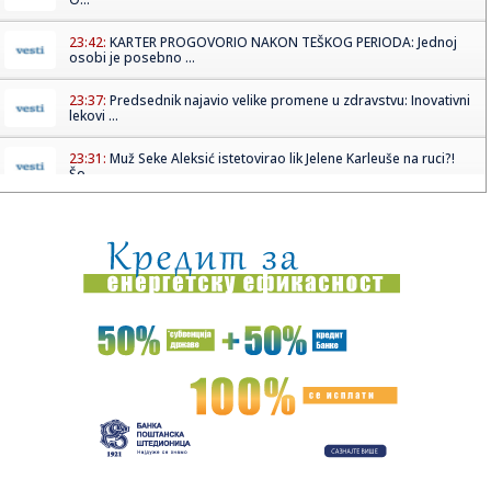
23:42:
KARTER PROGOVORIO NAKON TEŠKOG PERIODA: Jednoj
osobi je posebno ...
23:37:
Predsednik najavio velike promene u zdravstvu: Inovativni
lekovi ...
23:31:
Muž Seke Aleksić istetovirao lik Jelene Karleuše na ruci?!
Šo...
23:21:
Вучић најавио нове иновативне ...
23:23:
Dizajner iz Bosne imenovan šefom dizajna McLarena
23:21:
ČUKARIČKI MENJA DNK: Jakšić donosi revoluciju – „Želim d...
23:12:
Potop u Dominikanskoj Republici: Troje mrtvih, 30.000 ljudi
napus...
22:59:
Stanivuković: Tražili smo dogovor oko TV debate, a dobili
jedno...