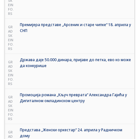
SK
EIN
FO.
RS
Премијера представе „Арсеник и старе чипке“ 18. априла у
GR
СНП
AD
SK
EIN
FO.
RS
Држава даје 50.000 динара, пријаве до петка, ево ко може
GR
да конкурише
AD
SK
EIN
FO.
RS
Промоција романа „Кључ преврата“ Александра Гајића у
GR
Дигиталном омладинском центру
AD
SK
EIN
FO.
RS
Представа „Женски оркестар“ 24. априла у Радничком
GR
дому
AD