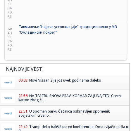
SK
EIN
FO.
RS
Такмичење “Најјаче ускршње јаје” традиционално у МЗ
GR
“Омладински покрет”
AD
SK
EIN
FO.
RS
NAJNOVIJE VESTI
00:03:
Novi Nissan Z je još uvek godinama daleko
23:56:
NA TEATRU SNOVA PRAVI KOŠMAR ZA JUNAJTED: Crveni
karton zbog ču...
23:51:
U Spomen parku Čačalica oskrnavljen spomenik
sovjetskim crveno...
23:42:
Tramp delio bakšiš usred konferencije: Dostavljačica ušla u
O...