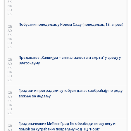
SK
EIN
FO.
RS
Побусани понедељак у Новом Саду (понедељак, 13. април)
GR
AD
SK
EIN
FO.
RS
Предавање „Калцијум – сигнал живота и смрти“ у среду у
GR
Платонеуму
AD
SK
EIN
FO.
RS
Градски и приградски аутобуси данас саобраћају по реду
GR
вожње за недељу
AD
SK
EIN
FO.
RS
Градоначелник Мићин: Град ће обезбедити сву негу и
GR
помоћ за суграђанку повређену код ТЦ “Норк”
AD