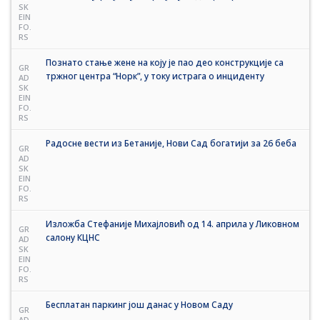
SK
EIN
FO.
RS
Познато стање жене на коју је пао део конструкције са
GR
тржног центра “Норк”, у току истрага о инциденту
AD
SK
EIN
FO.
RS
Радосне вести из Бетаније, Нови Сад богатији за 26 беба
GR
AD
SK
EIN
FO.
RS
Изложба Стефаније Михајловић од 14. априла у Ликовном
GR
салону КЦНС
AD
SK
EIN
FO.
RS
Бесплатан паркинг још данас у Новом Саду
GR
AD