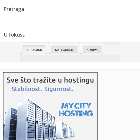
22:59:
Tijelo pronađeno u šahtu u Prijedoru, policija istražuje slu...
Pretraga
22:59:
Kako najpoznatija trebinjska mimoza žali za svojom
vlasnicom (FO...
U fokusu
22:59:
EU ostvarila rekordni suficit u farmaceutskom sektoru
U FOKUSU
KATEGORIJE
ARHIVA
22:59:
Ova stvar na čarapi najbolje tjera krpelje
22:59:
Donja Gradina: Okrugli sto o sistemskom uništavanju Srba,
Jevrej...
22:59:
Srpkinja se udala za milijardera: Pokazala kako se slavi
Uskrs u ...
22:59:
Petar Mađar će izručiti Nikolu Gruevskog?
22:59:
Trudnica iz BiH povrijeđena u opštoj tuči u rimskom metrou
22:59:
U pabu ukradena torba sa Faberžeovim jajetom