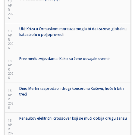
13
AP
R
202
6
UN: Kriza u Ormuskom moreuzu mogla bi da izazove globalnu
13
katastrofu u poljoprivredi
AP
R
202
6
Prve među zvijezdama: Kako su žene osvajale svemir
13
AP
R
202
6
Dino Merlin rasprodao i drugi koncert na Koševu, hoće li biti i
13
treći
AP
R
202
6
Renaultov električni crossover koji se muči dobija drugu šansu
13
AP
R
202