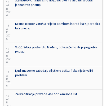
Stanivuković: Tražili smo dogovor oko TV debate, a dobili
13
jednostran pristup
AP
R
202
6
Drama u Kotor Varošu: Prijetio bombom ispred kuće, porodica
13
bila unutra
AP
R
202
6
Vučić: Srbija pruža ruku Mađaru, pokazaćemo da je pogrešio
13
(VIDEO)
AP
R
202
6
Ljudi masovno zabadaju viljuške u baštu: Tako riješe veliki
13
problem
AP
R
202
6
Za kreditiranje privrede više od 14 miliona KM
13
AP
R
202