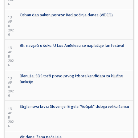
6
Orban dan nakon poraza: Rad počinje danas (VIDEO)
13
AP
R
202
6
Bh. navijači u šoku: U Los Anđelesu se naplaćuje fan festival
13
AP
R
202
6
Blanuša: SDS traži pravo prvog izbora kandidata za ključne
13
funkcije
AP
R
202
6
Stigla nova krv iz Slovenije: Ergela "Vučijak" dobija veliku šansu
13
AP
R
202
6
Vic dana: Žena peče jaja