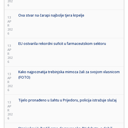
202
6
Ova stvar na čarapi najbolje tjera krpelje
13
AP
R
202
6
EU ostvarila rekordni suficit u farmaceutskom sektoru
13
AP
R
202
6
Kako najpoznatija trebinjska mimoza žali za svojom vlasnicom
13
(FOTO)
AP
R
202
6
Tijelo pronađeno u šahtu u Prijedoru, policija istražuje slučaj
13
AP
R
202
6