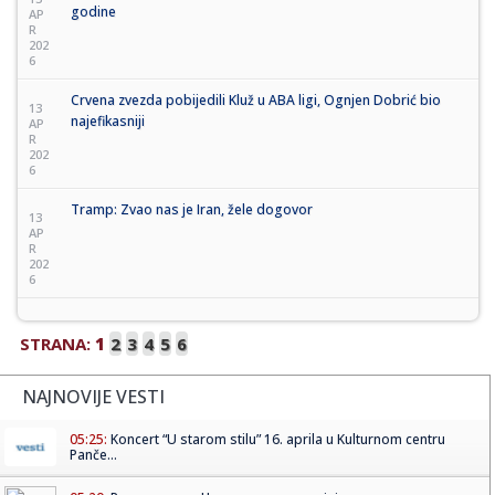
godine
AP
R
202
6
Crvena zvezda pobijedili Kluž u ABA ligi, Ognjen Dobrić bio
13
najefikasniji
AP
R
202
6
Tramp: Zvao nas je Iran, žele dogovor
13
AP
R
202
6
STRANA:
1
2
3
4
5
6
NAJNOVIJE VESTI
05:25:
Koncert “U starom stilu” 16. aprila u Kulturnom centru
Panče...