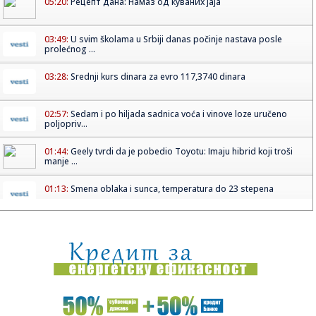
05:20:
Рецепт дана: Намаз од куваних јаја
03:49:
U svim školama u Srbiji danas počinje nastava posle
prolećnog ...
03:28:
Srednji kurs dinara za evro 117,3740 dinara
02:57:
Sedam i po hiljada sadnica voća i vinove loze uručeno
poljopriv...
01:44:
Geely tvrdi da je pobedio Toyotu: Imaju hibrid koji troši
manje ...
01:13:
Smena oblaka i sunca, temperatura do 23 stepena
01:08:
MINI Countryman Vagabund
00:48:
Stiže i novi Nissan Xterra
00:44:
Kecmanović stao nadomak senzacije u Minhenu! Srbinu
izmakao skal...