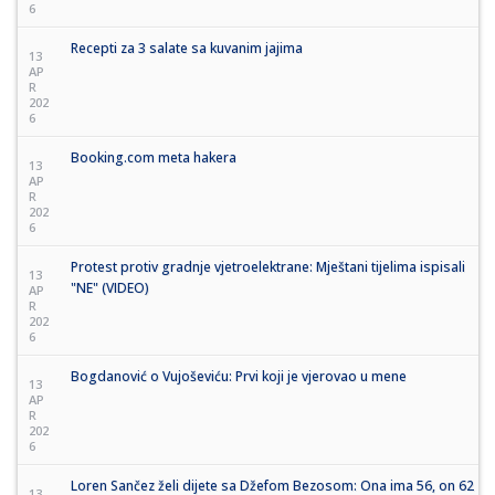
6
Recepti za 3 salate sa kuvanim jajima
13
AP
R
202
6
Booking.com meta hakera
13
AP
R
202
6
Protest protiv gradnje vjetroelektrane: Mještani tijelima ispisali
13
"NE" (VIDEO)
AP
R
202
6
Bogdanović o Vujoševiću: Prvi koji je vjerovao u mene
13
AP
R
202
6
Loren Sančez želi dijete sa Džefom Bezosom: Ona ima 56, on 62
13