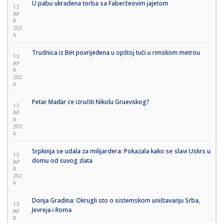
U pabu ukradena torba sa Faberžeovim jajetom
13
AP
R
202
6
Trudnica iz BiH povrijeđena u opštoj tuči u rimskom metrou
13
AP
R
202
6
Petar Mađar će izručiti Nikolu Gruevskog?
13
AP
R
202
6
Srpkinja se udala za milijardera: Pokazala kako se slavi Uskrs u
13
domu od suvog zlata
AP
R
202
6
Donja Gradina: Okrugli sto o sistemskom uništavanju Srba,
13
Jevreja i Roma
AP
R