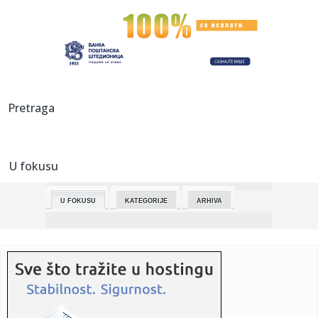
00:30:
Tramp vodi sina u Kinu: Erik uz oca na važnoj misiji!
00:15:
Francuska na nogama: Političari besni zbog dolaska Kanjea
Vesta,...
00:13:
Dogodilo se na današnji datum, 15. april
Pretraga
00:06:
Vrede kao suvo zlato: Svi bacamo kore od banane, a oni na
njima z...
U fokusu
00:02:
Veliki hit Jelene Rozge nakon 15 godina dobiće svoj spot
U FOKUSU
KATEGORIJE
ARHIVA
00:02:
Ovo cvijeće uspijeva na najvećoj vrućini: Raste kao ludo i ne
...
23:58:
Liga šampiona: Atletiko izbacio Barsu, PSŽ uvjerljivo do
polufi...
23:55:
Najavljen novi Nissan Skyline