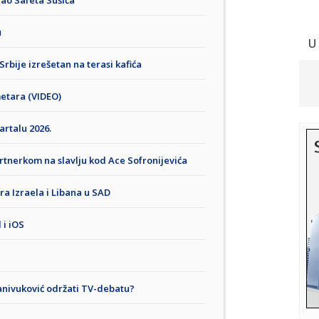
gao Safeta Sušića
u
U
Srbije izrešetan na terasi kafića
etara (VIDEO)
rtalu 2026.
tnerkom na slavlju kod Ace Sofronijevića
a Izraela i Libana u SAD
 i iOS
tanivuković održati TV-debatu?