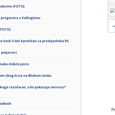
 ruševine (FOTO)
m pregovora u Vašingtonu
 (FOTO)
je hoće li biti kandidati za predsjednika RS
potjernici
 znaka dobiće poziv
om zbog krize na Bliskom istoku
e koga razočarao, a ko pokazuje nervozu?
ijeđenih
P