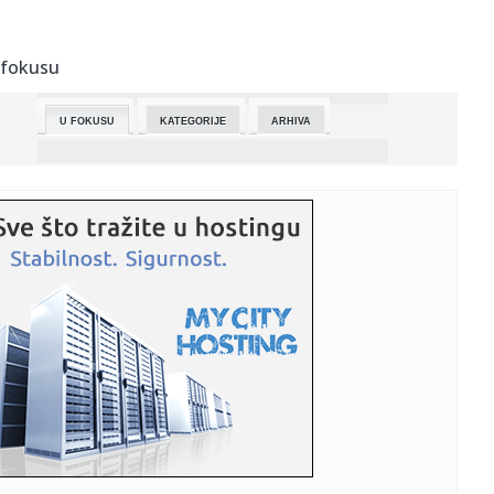
23:30:
Policija otvorila istragu protiv Kejti Peri: Optužena za
seksual...
 fokusu
23:29:
Japanci najavili povratak Nissana GT-R
U FOKUSU
KATEGORIJE
ARHIVA
23:22:
Atomski fudbal u Ligi šampiona: Bajern ostavio Real bez
polufina...
23:22:
Najčešće greške s kondomima koje mnogi prave
23:22:
Važno upozorenje o tuširanju za starije od 50
23:22:
Rat skupo košta: SAD izgubio bogatstvo u dronovima
23:22:
Borba mančesterskih klubova za potpis veznjaka
23:22:
Da li su invalidska kolica sigurnosni rizik?
23:18:
BMW bilježi pad prodaje u prvom kvartalu 2026. godine