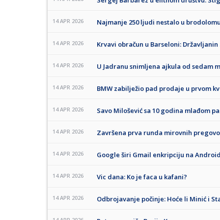
Sergej Barbarez u elitnom društvu: Sti
14 APR 2026
Najmanje 250 ljudi nestalo u brodolom
14 APR 2026
Krvavi obračun u Barseloni: Državljanin 
14 APR 2026
U Jadranu snimljena ajkula od sedam m
14 APR 2026
BMW zabilježio pad prodaje u prvom kva
14 APR 2026
Savo Milošević sa 10 godina mlađom par
14 APR 2026
Završena prva runda mirovnih pregovor
14 APR 2026
Google širi Gmail enkripciju na Android
14 APR 2026
Vic dana: Ko je faca u kafani?
14 APR 2026
Odbrojavanje počinje: Hoće li Minić i S
14 APR 2026