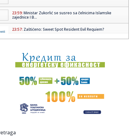
23:59:
Ministar Zukorlić se susreo sa čelnicima Islamske
zajednice I B...
23:57:
Zaštićeno: Sweet Spot Resident Evil Requiem?
23:49:
Sve je spremno za praznik atletike! Ovogodišnji
Beogradski marat...
23:47:
LOVERNJ ZAPALIO „GROBARE“: Izvadio nešto iz torbe što je
...
23:43:
Dirljive priče iz prestonice: Kada bebe ne čekaju, najlepši
do...
23:42:
Kulturni centar u Petrovaradinu u znaku spoja tamburaške
muzike ...
23:42:
Predstavljena publikacija “Vesnik Novosadskog kluba”
23:42:
Peskov: Ne želimo da vidimo invaziju, blokadu ili bilo kakav
retraga
dru...