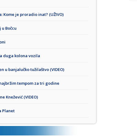
a: Kome je proradio inat? (UŽIVO)
j u Bočcu
oni
a duga kolona vozila
n u banjalučko tužilaštvo (VIDEO)
najbržim tempom za tri godine
Ane Knežević (VIDEO)
a Planet