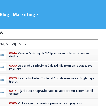
Blog
Marketing
JA
NAJNOVIJE VESTI
00:44:
Zvezda časti najmlađe! Spremni su pokloni za sve koji
dođu na ...
00:30:
Beograd u radovima: Čak 40 linija promenilo trase, evo
koje loka...
00:20:
Realovi fudbaleri "poludeli" posle eliminacije: Pogledajte
trenut...
00:15:
Pijani putnik napravio haos na aerodromu: Letovi kasnili
satima!
00:06:
Volkswagenov direktor priznaje da su pogrešili