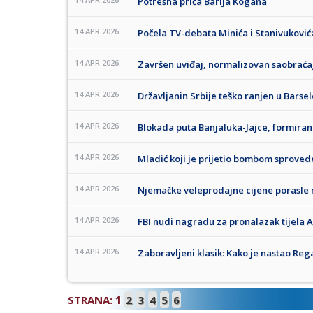
Potresna priča Barija Kogana
14 APR 2026
Počela TV-debata Minića i Stanivuković
14 APR 2026
Završen uviđaj, normalizovan saobraća
14 APR 2026
Državljanin Srbije teško ranjen u Barsel
14 APR 2026
Blokada puta Banjaluka-Jajce, formiran
14 APR 2026
Mladić koji je prijetio bombom sprovede
14 APR 2026
Njemačke veleprodajne cijene porasle 
14 APR 2026
FBI nudi nagradu za pronalazak tijela 
14 APR 2026
Zaboravljeni klasik: Kako je nastao Reg
STRANA:
1
2
3
4
5
6