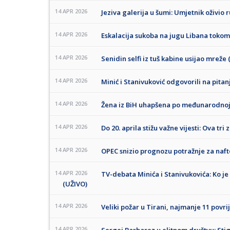
14 APR 2026
Jeziva galerija u šumi: Umjetnik oživio
14 APR 2026
Eskalacija sukoba na jugu Libana toko
14 APR 2026
Senidin selfi iz tuš kabine usijao mreže
14 APR 2026
Minić i Stanivuković odgovorili na pitan
14 APR 2026
Žena iz BiH uhapšena po međunarodnoj 
14 APR 2026
Do 20. aprila stižu važne vijesti: Ova tri
14 APR 2026
OPEC snizio prognozu potražnje za naft
14 APR 2026
TV-debata Minića i Stanivukovića: Ko j
(UŽIVO)
14 APR 2026
Veliki požar u Tirani, najmanje 11 povr
14 APR 2026