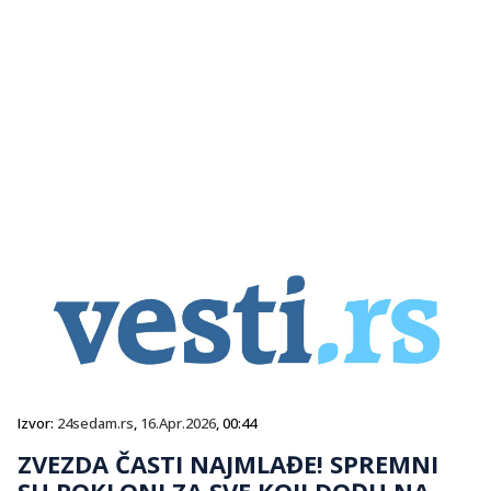
Izvor:
24sedam.rs
,
16.Apr.2026
, 00:44
ZVEZDA ČASTI NAJMLAĐE! SPREMNI
SU POKLONI ZA SVE KOJI DOĐU NA