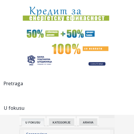
08:28:
Eksplodirala plinska boca kod Doboja, gorjelo i nisko
rastinje
08:28:
Ema Heming otvoreno o životu uz Brusa Vilisa
08:28:
Gruzija u mraku: Treći put za dvije nedjelje
08:28:
Novo otkriće mijenja pogled na prvu vojnu supersilu svijeta
08:26:
Радосне вести из Бетаније, Нови Сад ...
Pretraga
08:24:
Šok za šokom u Montrealu! VIDEO
U fokusu
08:23:
Atentat u Rusiji; Čovek zadužen za "Vampira" dignut u
vazduh FO...
U FOKUSU
KATEGORIJE
ARHIVA
08:20:
Без воде део Сремских Карловаца