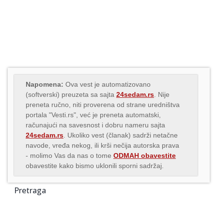
Napomena:
Ova vest je automatizovano
(softverski) preuzeta sa sajta
24sedam.rs
. Nije
preneta ručno, niti proverena od strane uredništva
portala "Vesti.rs", već je preneta automatski,
računajući na savesnost i dobru nameru sajta
24sedam.rs
. Ukoliko vest (članak) sadrži netačne
navode, vređa nekog, ili krši nečija autorska prava
- molimo Vas da nas o tome
ODMAH obavestite
obavestite kako bismo uklonili sporni sadržaj.
Pretraga