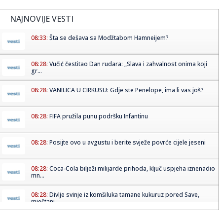
NAJNOVIJE VESTI
08:33:
Šta se dešava sa Modžtabom Hamneijem?
08:28:
Vučić čestitao Dan rudara: „Slava i zahvalnost onima koji
gr...
08:28:
VANILICA U CIRKUSU: Gdje ste Penelope, ima li vas još?
08:28:
FIFA pružila punu podršku Infantinu
08:28:
Posijte ovo u avgustu i berite svježe povrće cijele jeseni
08:28:
Coca-Cola bilježi milijarde prihoda, ključ uspjeha iznenadio
mn...
08:28:
Divlje svinje iz komšiluka tamane kukuruz pored Save,
mještani ...
08:28:
Češki "Volklore" osvojio studentskog Oskara