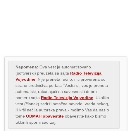
Napomena:
Ova vest je automatizovano
(softverski) preuzeta sa sajta
Radio Televizija
Vojvodine
. Nije preneta ručno, niti proverena od
strane uredništva portala "Vesti.rs", već je preneta
automatski, računajući na savesnost i dobru
nameru sajta
Radio Televizija Vojvodine
. Ukoliko
vest (članak) sadrži netačne navode, vređa nekog,
ili krši nečija autorska prava - molimo Vas da nas o
tome
ODMAH obavestite
obavestite kako bismo
uklonili sporni sadržaj.