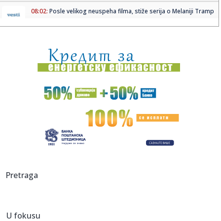
08:02:
Posle velikog neuspeha filma, stiže serija o Melaniji Tramp
08:01:
Kremlj: Nema planova za zabranu društvenih mreža
08:00:
Šta Tesla ne želi da javnost vidi? Sporni podaci o
bezbednosti ...
07:58:
Sajns: "Bio sam u šoku"
07:55:
Malo ko je znao: Evo šta od škole ima Bora Santana!
07:52:
Nova eskalacija na istoku: Snažan udar na Odesu;
Proglašena vaz...
07:51:
Šta se dešava sa mozgom kada ne unosite dovoljno
Pretraga
masti?
07:50:
"Zmajice" se okupile u Mostaru: Pripreme za Mediteranske
igre
U fokusu
07:50:
Vatra ne posustaje: Deliblatska peščara i dalje u plamenu,