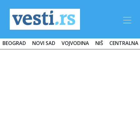
BEOGRAD
NOVI SAD
VOJVODINA
NIŠ
CENTRALNA 