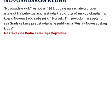
"Novosadski klub", osnovan 1991. godine na inicijativu grupe
istaknutih intelektualaca, nastavlja tradiciju građanskog okupljanja,
koja u Novom Sadu seže još u 19-ti vek. Tim povodom, u svečanoj
sali Gradske kuće predstavljena je publikacija “Vesnik Novosadskog
kluba”.
Nastavak na Radio Televizija Vojvodine...