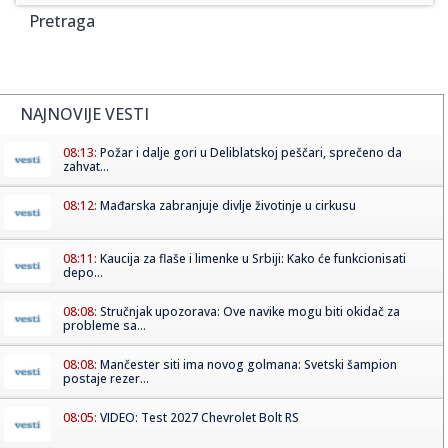
Pretraga
NAJNOVIJE VESTI
08:13:
Požar i dalje gori u Deliblatskoj peščari, sprečeno da
zahvat...
08:12:
Mađarska zabranjuje divlje životinje u cirkusu
08:11:
Kaucija za flaše i limenke u Srbiji: Kako će funkcionisati
depo...
08:08:
Stručnjak upozorava: Ove navike mogu biti okidač za
probleme sa...
08:08:
Mančester siti ima novog golmana: Svetski šampion
postaje rezer...
08:05:
VIDEO: Test 2027 Chevrolet Bolt RS