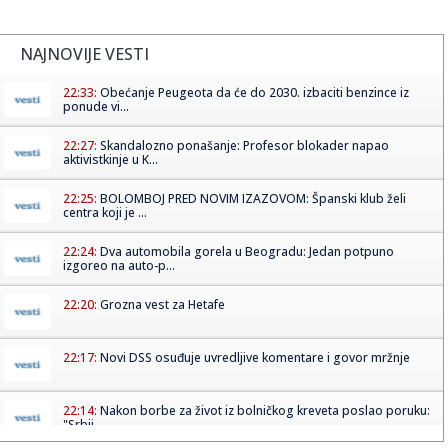
NAJNOVIJE VESTI
22:33:
Obećanje Peugeota da će do 2030. izbaciti benzince iz
ponude vi...
22:27:
Skandalozno ponašanje: Profesor blokader napao
aktivistkinje u K...
22:25:
BOLOMBOJ PRED NOVIM IZAZOVOM: Španski klub želi
centra koji je ...
22:24:
Dva automobila gorela u Beogradu: Jedan potpuno
izgoreo na auto-p...
22:20:
Grozna vest za Hetafe
22:17:
Novi DSS osuđuje uvredljive komentare i govor mržnje
22:14:
Nakon borbe za život iz bolničkog kreveta poslao poruku:
"Srbij...