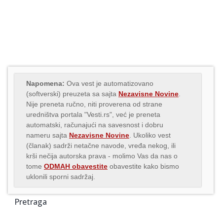
Napomena:
Ova vest je automatizovano
(softverski) preuzeta sa sajta
Nezavisne Novine
.
Nije preneta ručno, niti proverena od strane
uredništva portala "Vesti.rs", već je preneta
automatski, računajući na savesnost i dobru
nameru sajta
Nezavisne Novine
. Ukoliko vest
(članak) sadrži netačne navode, vređa nekog, ili
krši nečija autorska prava - molimo Vas da nas o
tome
ODMAH obavestite
obavestite kako bismo
uklonili sporni sadržaj.
Pretraga