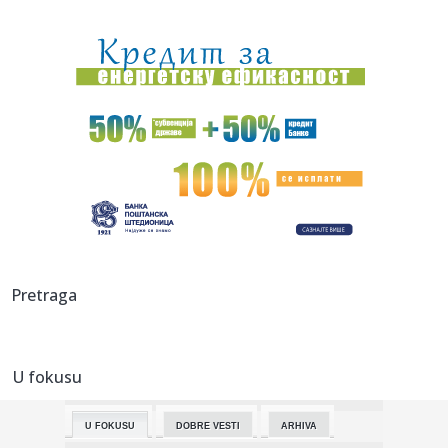
22:13:
Večera za Zelenskog, a šta će sutra biti "na stolu": Đukić n...
22:09:
Bolomboj ne ide u Asvel – iskusni centar se seli u Španiju
22:08:
U Vlasotincu građani traže još jedan referendum protiv
betonsk...
22:08:
Jeziv prizor u pogrebnom zavodu: Pronađeno više od 50
tela u fa...
22:01:
Vikend horoskop za 8. i 9. avgust 2026: Vrhunac Lavlje
kapije don...
22:00:
ORLIĆI PORAŽENI NA STARTU: Litvanija bila prejaka za
Pretraga
Srbiju na ...
21:56:
Nakon teške nesreće prvo izgovorio: "Srbija pobeđuje!"
Društv...
U fokusu
21:56:
Marija Kulić razvezala jezik nakon susreta Miljane i Zole: Evo
k...
U FOKUSU
DOBRE VESTI
ARHIVA
21:54:
Veliki preokret: Ipak postižu dogovor?