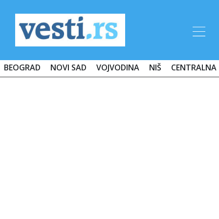
BEOGRAD
NOVI SAD
VOJVODINA
NIŠ
CENTRALNA 